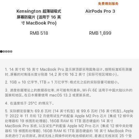
免费镌刻服务
Kensington 超薄磁吸式
AirPods Pro 3
屏幕防窥片 (适用于 16 英
寸 MacBook Pro)
RMB 1,899
RMB 518
网
脚
1. 14 英寸和 16 英寸 MacBook Pro 显示屏顶部采用圆角设计。按照标准矩形测量
注
页
时，屏幕的对角线长度分别是 14.2 英寸和 16.2 英寸 (实际可视区域较小)。
页
2. 1GB = 10 亿字节，1TB = 1 万亿字节；格式化之后的实际容量可能较小。
脚
3. 速度依据理论上的数据吞吐率，并可能有所差异。Wi‑Fi 6E 适用于中国大陆以外的
国家和地区。在日本需要使用 macOS 13.2 或更新系统。
4. 在温度低于 25°C 的情况下。
5. 实际额定容量为 69.6 瓦时 (14 英寸机型) 或 99.6 瓦时 (16 英寸机型)。Apple
于 2022 年 11 月和 12 月使用试生产的配备 Apple M2 Pro 芯片 (集成 12 核中央
处理器和 19 核图形处理器)、16GB RAM 和 1TB 固态硬盘的 14 英寸
MacBook Pro 系统，以及试生产的配备 Apple M2 Pro 芯片 (集成 12 核中央处理
器和 19 核图形处理器)、16GB RAM 和 1TB 固态硬盘的 16 英寸 MacBook Pro
系统进行了此项测试。测试无线上网操作时的电池续航时间，是通过无线浏览 25 个受