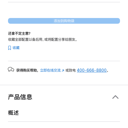
38
核
图
添加到购物袋
形
处
还拿不定主意？
理
收藏全部配置以备后用，或将配置分享给朋友。
器)
收藏
-
深
空
获得购买帮助，
立即在线交流
(在
或致电
400-666-8800
。
灰
新
色
窗
space_gray
口
4tb
中
产品信息
打
的
开)
分
概述
期
付