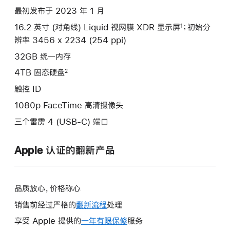
款
最初发布于 2023 年 1 月
选
16.2 英寸 (对角线) Liquid 视网膜 XDR 显示屏
；初始分
1
项)
辨率 3456 x 2234 (254 ppi)
32GB 统一内存
4TB 固态硬盘
2
触控 ID
1080p FaceTime 高清摄像头
三个雷雳 4 (USB-C) 端口
Apple 认证的翻新产品
品质放心，价格称心
销售前经过严格的
翻新流程
处理
享受 Apple 提供的
一年有限保修
此
服务