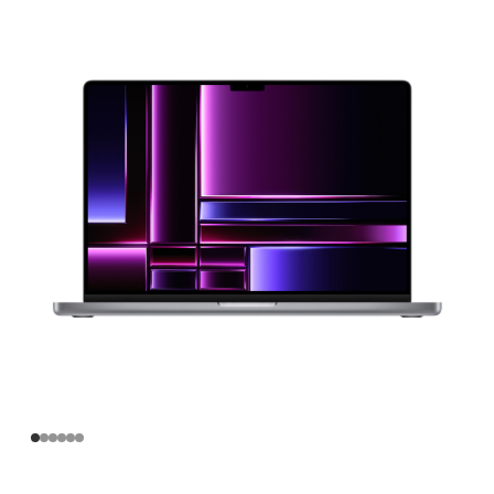
寸
MacBook
Pro
Apple
M2
Max
芯
片
(配
备
12
核
中
央
处
理
器
和