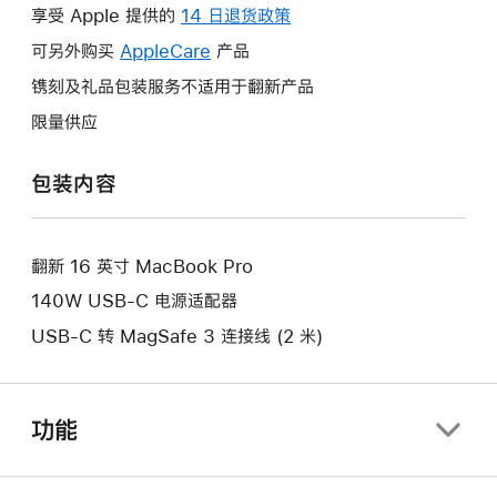
操
享受 Apple 提供的
14 日退货政策
此
作
操
可另外购买
AppleCare
此
产品
将
作
操
镌刻及礼品包装服务不适用于翻新产品
打
将
作
开
限量供应
打
将
新
开
打
的
包装内容
新
开
窗
的
新
口。
窗
的
口。
翻新 16 英寸 MacBook Pro
窗
口。
140W USB-C 电源适配器
USB-C 转 MagSafe 3 连接线 (2 米)
功能