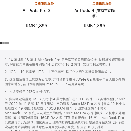
免费镌刻服务
免费镌刻服务
AirPods Pro 3
AirPods 4 (支持主动降
噪)
RMB 1,899
RMB 1,399
网
脚
1. 14 英寸和 16 英寸 MacBook Pro 显示屏顶部采用圆角设计。按照标准矩形测量
注
页
时，屏幕的对角线长度分别是 14.2 英寸和 16.2 英寸 (实际可视区域较小)。
页
2. 1GB = 10 亿字节，1TB = 1 万亿字节；格式化之后的实际容量可能较小。
脚
3. 速度依据理论上的数据吞吐率，并可能有所差异。Wi‑Fi 6E 适用于中国大陆以外的
国家和地区。在日本需要使用 macOS 13.2 或更新系统。
4. 在温度低于 25°C 的情况下。
5. 实际额定容量为 69.6 瓦时 (14 英寸机型) 或 99.6 瓦时 (16 英寸机型)。Apple
于 2022 年 11 月和 12 月使用试生产的配备 Apple M2 Pro 芯片 (集成 12 核中央
处理器和 19 核图形处理器)、16GB RAM 和 1TB 固态硬盘的 14 英寸
MacBook Pro 系统，以及试生产的配备 Apple M2 Pro 芯片 (集成 12 核中央处理
器和 19 核图形处理器)、16GB RAM 和 1TB 固态硬盘的 16 英寸 MacBook Pro
系统进行了此项测试。测试无线上网操作时的电池续航时间，是通过无线浏览 25 个受
欢迎的网站得出的，测试时显示屏亮度从最小亮度开始点击 8 次。测试