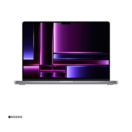
寸
MacBook
Pro
Apple
M2
Pro
芯
片
(配
备
12
核
中
央
处
理
器
和