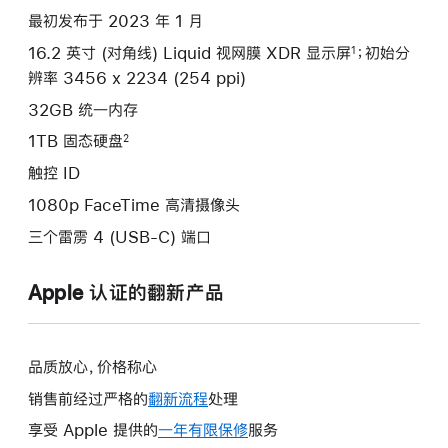
款
最初发布于 2023 年 1 月
选
16.2 英寸 (对角线) Liquid 视网膜 XDR 显示屏
；初始分
1
项)
辨率 3456 x 2234 (254 ppi)
32GB 统一内存
1TB 固态硬盘
2
触控 ID
1080p FaceTime 高清摄像头
三个雷雳 4 (USB-C) 端口
Apple 认证的翻新产品
品质放心，价格称心
销售前经过严格的
翻新流程
处理
享受 Apple 提供的
一年有限保修
此
服务