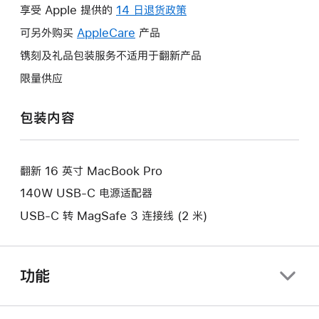
操
享受 Apple 提供的
14 日退货政策
此
作
操
可另外购买
AppleCare
此
产品
将
作
操
镌刻及礼品包装服务不适用于翻新产品
打
将
作
开
限量供应
打
将
新
开
打
的
包装内容
新
开
窗
的
新
口。
窗
的
口。
翻新 16 英寸 MacBook Pro
窗
口。
140W USB-C 电源适配器
USB-C 转 MagSafe 3 连接线 (2 米)
功能