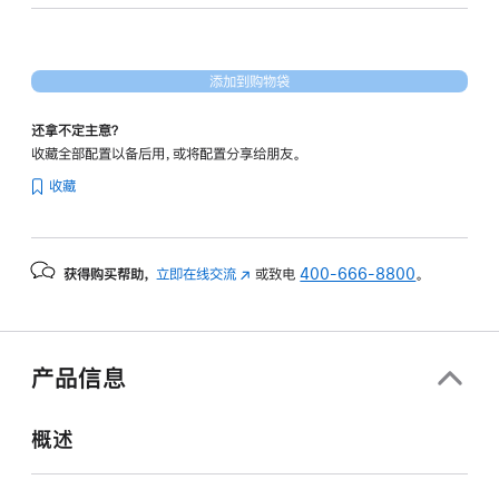
19
核
图
添加到购物袋
形
处
还拿不定主意？
理
收藏全部配置以备后用，或将配置分享给朋友。
器)
收藏
-
深
空
获得购买帮助，
立即在线交流
(在
或致电
400-666-8800
。
灰
新
色
窗
space_gray
口
1tb
中
产品信息
打
的
开)
分
概述
期
付