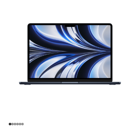
寸
MacBook
Air
Apple
M2
芯
片
(配
备
8
核
中
央
处
理
器
和
8