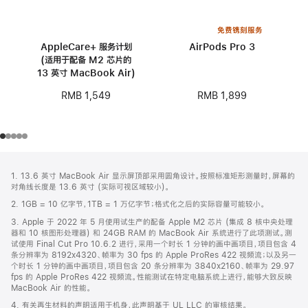
免费镌刻服务
AppleCare+ 服务计划
AirPods Pro 3
(适用于配备 M2 芯片的
13 英寸 MacBook Air)
RMB 1,899
RMB 1,549
网
脚
1. 13.6 英寸 MacBook Air 显示屏顶部采用圆角设计。按照标准矩形测量时，屏幕的
注
页
对角线长度是 13.6 英寸 (实际可视区域较小)。
页
2. 1GB = 10 亿字节，1TB = 1 万亿字节；格式化之后的实际容量可能较小。
脚
3. Apple 于 2022 年 5 月使用试生产的配备 Apple M2 芯片 (集成 8 核中央处理
器和 10 核图形处理器) 和 24GB RAM 的 MacBook Air 系统进行了此项测试。测
试使用 Final Cut Pro 10.6.2 进行，采用一个时长 1 分钟的画中画项目，项目包含 4
条分辨率为 8192x4320、帧率为 30 fps 的 Apple ProRes 422 视频流；以及另一
个时长 1 分钟的画中画项目，项目包含 20 条分辨率为 3840x2160、帧率为 29.97
fps 的 Apple ProRes 422 视频流。性能测试在特定电脑系统上进行，能够大致反映
MacBook Air 的性能。
4. 有关再生材料的声明适用于机身，此声明基于 UL LLC 的审核结果。