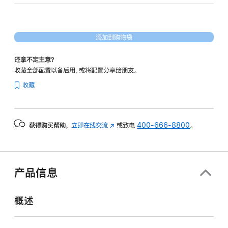
核
图
形
添加到购物袋
处
理
还拿不定主意？
器)
收藏全部配置以备后用，或将配置分享给朋友。
-
收藏
午
夜
色
获得购买帮助，
立即在线交流
(在
或致电
400-666-8800
。
midnight
新
1tb
窗
的
口
分
中
产品信息
打
期
开)
付
概述
款
选