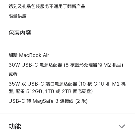
将
作
操
镌刻及礼品包装服务不适用于翻新产品
打
将
作
开
限量供应
打
将
新
开
打
的
包装内容
新
开
窗
的
新
口。
窗
的
口。
翻新 MacBook Air
窗
口。
30W USB-C 电源适配器 (8 核图形处理器的 M2 机型)
或者
35W 双 USB-C 端口电源适配器（10 核 GPU 和 M2 机
型，配备 512GB、1TB 或 2TB 固态硬盘）
USB-C 转 MagSafe 3 连接线 (2 米)
功能