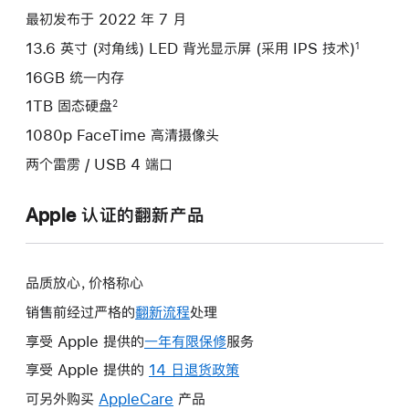
项)
最初发布于 2022 年 7 月
13.6 英寸 (对角线) LED 背光显示屏 (采用 IPS 技术)
1
16GB 统一内存
1TB 固态硬盘
2
1080p FaceTime 高清摄像头
两个雷雳 / USB 4 端口
Apple 认证的翻新产品
品质放心，价格称心
销售前经过严格的
翻新流程
处理
享受 Apple 提供的
一年有限保修
此
服务
操
享受 Apple 提供的
14 日退货政策
此
作
操
可另外购买
AppleCare
此
产品