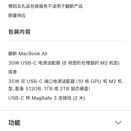
将
作
操
镌刻及礼品包装服务不适用于翻新产品
打
将
作
开
限量供应
打
将
新
开
打
的
包装内容
新
开
窗
的
新
口。
窗
的
口。
翻新 MacBook Air
窗
口。
30W USB-C 电源适配器 (8 核图形处理器的 M2 机型)
或者
35W 双 USB-C 端口电源适配器（10 核 GPU 和 M2 机
型，配备 512GB、1TB 或 2TB 固态硬盘）
USB-C 转 MagSafe 3 连接线 (2 米)
功能