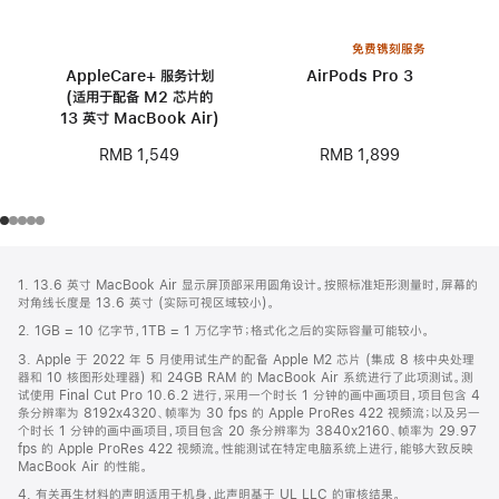
免费镌刻服务
AppleCare+ 服务计划
AirPods Pro 3
(适用于配备 M2 芯片的
13 英寸 MacBook Air)
RMB 1,899
RMB 1,549
网
脚
1. 13.6 英寸 MacBook Air 显示屏顶部采用圆角设计。按照标准矩形测量时，屏幕的
注
页
对角线长度是 13.6 英寸 (实际可视区域较小)。
页
2. 1GB = 10 亿字节，1TB = 1 万亿字节；格式化之后的实际容量可能较小。
脚
3. Apple 于 2022 年 5 月使用试生产的配备 Apple M2 芯片 (集成 8 核中央处理
器和 10 核图形处理器) 和 24GB RAM 的 MacBook Air 系统进行了此项测试。测
试使用 Final Cut Pro 10.6.2 进行，采用一个时长 1 分钟的画中画项目，项目包含 4
条分辨率为 8192x4320、帧率为 30 fps 的 Apple ProRes 422 视频流；以及另一
个时长 1 分钟的画中画项目，项目包含 20 条分辨率为 3840x2160、帧率为 29.97
fps 的 Apple ProRes 422 视频流。性能测试在特定电脑系统上进行，能够大致反映
MacBook Air 的性能。
4. 有关再生材料的声明适用于机身，此声明基于 UL LLC 的审核结果。