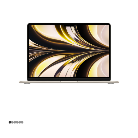
寸
MacBook
Air
Apple
M2
芯
片
(配
备
8
核
中
央
处
理
器
和
10