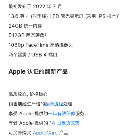
项)
最初发布于 2022 年 7 月
13.6 英寸 (对角线) LED 背光显示屏 (采用 IPS 技术)
1
24GB 统一内存
512GB 固态硬盘
2
1080p FaceTime 高清摄像头
两个雷雳 / USB 4 端口
Apple 认证的翻新产品
品质放心，价格称心
销售前经过严格的
翻新流程
处理
享受 Apple 提供的
一年有限保修
此
服务
操
享受 Apple 提供的
14 日退货政策
此
作
操
可另外购买
AppleCare
此
产品