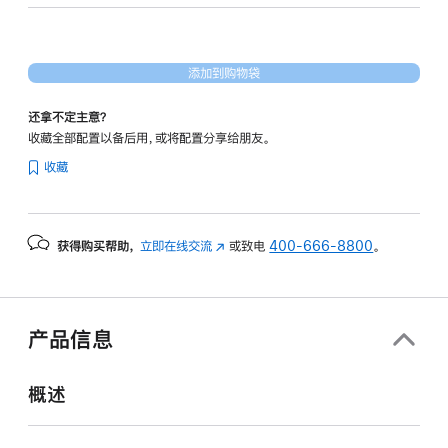
核
图
形
添加到购物袋
处
理
还拿不定主意？
器)
收藏全部配置以备后用，或将配置分享给朋友。
-
收藏
星
光
色
获得购买帮助，
立即在线交流
(在
或致电
400-666-8800
。
starlight
新
512gb
窗
的
口
分
中
产品信息
打
期
开)
付
概述
款
选