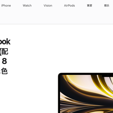
iPhone
Watch
Vision
AirPods
家居
娱乐
ook
 (配
 8
光色