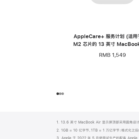
AppleCare+ 服务计划 (适
M2 芯片的 13 英寸 MacBook
RMB 1,549
网
脚
1. 13.6 英寸 MacBook Air 显示屏顶部采用
注
页
2. 1GB = 10 亿字节，1TB = 1 万亿字节；格式
页
3. Apple 于 2022 年 5 月使用试生产的配备 Appl