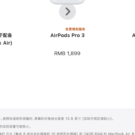
上
下
一
一
个
个
免费镌刻服务
用于配备
AirPods Pro 3
 Air)
RMB 1,899
圆角设计。按照标准矩形测量时，屏幕的对角线长度是 13.6 英寸 (实际可视区域较小)。
化之后的实际容量可能较小。
e M2 芯片 (集成 8 核中央处理器和 10 核图形处理器) 和 24GB RAM 的 MacBook Air 系