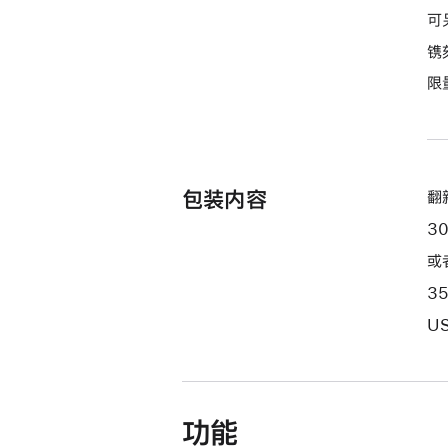
付
可
款
镌
选
项)
限
包装内容
翻新
3
或
3
US
功能