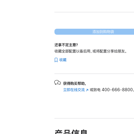
新
13
英
寸
MacBook
添加到购物袋
Air
还拿不定主意？
Apple
收藏全部配置以备后用，或将配置分享给朋友。
M2
收藏
芯
片
(配
备
获得购买帮助，
立即在线交流
(在
或致电
400-666-8800
8
新
核
窗
中
口
央
中
处
打
开)
理
产品信息