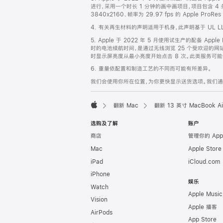
脚
进行，采用一个时长 1 分钟的画中画项目，项目包含 4 条分辨
3840x2160、帧率为 29.97 fps 的 Apple P
4. 有关再生材料的声明适用于机身，此声明基于 UL L
5. Apple 于 2022 年 5 月使用试生产的配备 Ap
时的电池续航时间，是通过无线浏览 25 个受欢迎的网站得
时显示屏亮度从最小亮度开始点击 8 次。此类服务可能仅适
6. 重量依配置和制造工艺的不同而可能有所差异。
我们会使用你所在位置，为你更快显示送货选项。我们通过你
翻新 Mac
翻新 13 英寸 MacBook 
Apple
选购及了解
账户
商店
管理你的 App
Mac
Apple Stor
iPad
iCloud.com
iPhone
娱乐
Watch
Apple Music
Vision
Apple 播客
AirPods
App Store