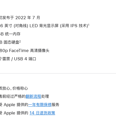
初发布于 2022 年 7 月
.6 英寸 (对角线) LED 背光显示屏 (采用 IPS 技术)
1
GB 统一内存
TB 固态硬盘
2
080p FaceTime 高清摄像头
个雷雳 / USB 4 端口
质放心，价格称心
售前经过严格的
翻新流程
处理
受 Apple 提供的
一年有限保修
此
服务
操
受 Apple 提供的
14 日退货政策
此