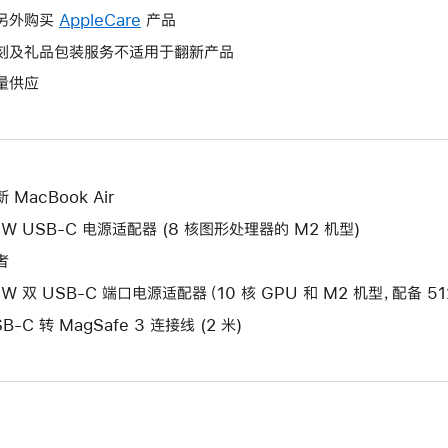
作
操
另外购买
AppleCare
此
产品
将
作
操
刻及礼品包装服务不适用于翻新产品
打
将
作
开
量供应
打
将
新
开
打
的
新
开
窗
的
新
口。
窗
的
 MacBook Air
口。
窗
0W USB-C 电源适配器 (8 核图形处理器的 M2 机型)
口。
者
5W 双 USB-C 端口电源适配器（10 核 GPU 和 M2 机型，配备 51
B-C 转 MagSafe 3 连接线 (2 米)