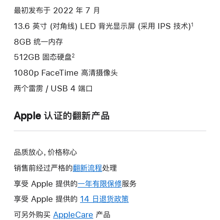
最初发布于 2022 年 7 月
13.6 英寸 (对角线) LED 背光显示屏 (采用 IPS 技术)
1
8GB 统一内存
512GB 固态硬盘
2
1080p FaceTime 高清摄像头
两个雷雳 / USB 4 端口
Apple 认证的翻新产品
品质放心，价格称心
销售前经过严格的
翻新流程
处理
享受 Apple 提供的
一年有限保修
此
服务
操
享受 Apple 提供的
14 日退货政策
此
作
操
可另外购买
AppleCare
此
产品