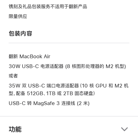
将
作
操
镌刻及礼品包装服务不适用于翻新产品
打
将
作
开
限量供应
打
将
新
开
打
的
包装内容
新
开
窗
的
新
口。
窗
的
口。
翻新 MacBook Air
窗
口。
30W USB-C 电源适配器 (8 核图形处理器的 M2 机型)
或者
35W 双 USB-C 端口电源适配器（10 核 GPU 和 M2 机
型，配备 512GB、1TB 或 2TB 固态硬盘）
USB-C 转 MagSafe 3 连接线 (2 米)
功能