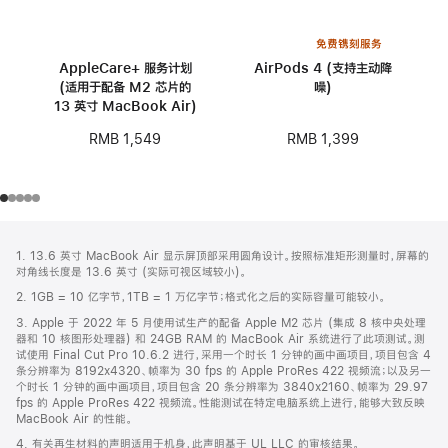
免费镌刻服务
AppleCare+ 服务计划
AirPods 4 (支持主动降
(适用于配备 M2 芯片的
噪)
13 英寸 MacBook Air)
RMB 1,399
RMB 1,549
网
脚
1. 13.6 英寸 MacBook Air 显示屏顶部采用圆角设计。按照标准矩形测量时，屏幕的
注
页
对角线长度是 13.6 英寸 (实际可视区域较小)。
页
2. 1GB = 10 亿字节，1TB = 1 万亿字节；格式化之后的实际容量可能较小。
脚
3. Apple 于 2022 年 5 月使用试生产的配备 Apple M2 芯片 (集成 8 核中央处理
器和 10 核图形处理器) 和 24GB RAM 的 MacBook Air 系统进行了此项测试。测
试使用 Final Cut Pro 10.6.2 进行，采用一个时长 1 分钟的画中画项目，项目包含 4
条分辨率为 8192x4320、帧率为 30 fps 的 Apple ProRes 422 视频流；以及另一
个时长 1 分钟的画中画项目，项目包含 20 条分辨率为 3840x2160、帧率为 29.97
fps 的 Apple ProRes 422 视频流。性能测试在特定电脑系统上进行，能够大致反映
MacBook Air 的性能。
4. 有关再生材料的声明适用于机身，此声明基于 UL LLC 的审核结果。