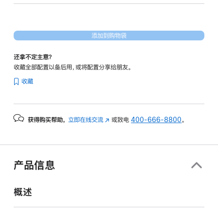
核
图
形
添加到购物袋
处
理
还拿不定主意？
器)
收藏全部配置以备后用，或将配置分享给朋友。
-
收藏
银
色
silver
获得购买帮助，
立即在线交流
(在
或致电
400-666-8800
。
512gb
新
的
窗
分
口
期
中
产品信息
打
付
开)
款
概述
选
项)