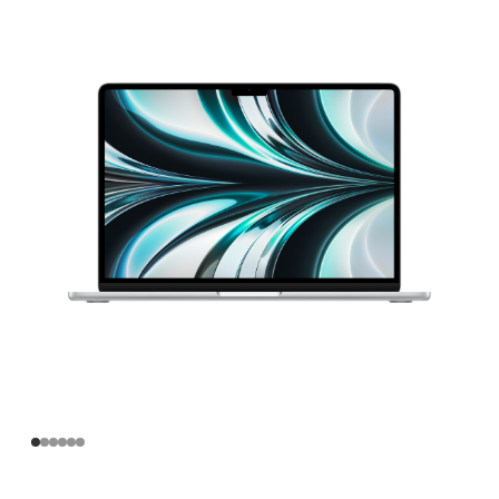
寸
MacBook
Air
Apple
M2
芯
片
(配
备
8
核
中
央
处
理
器
和
8