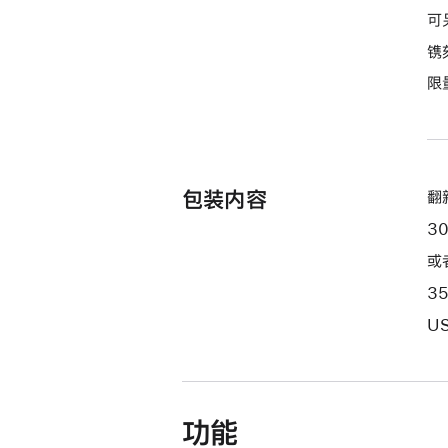
期
可
付
镌
款
选
限
项)
包装内容
翻新
3
或
3
US
功能