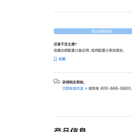
新
13
英
寸
MacBook
添加到购物袋
Air
还拿不定主意？
Apple
收藏全部配置以备后用，或将配置分享给朋友。
M2
收藏
芯
片
(配
备
获得购买帮助，
立即在线交流
(在
或致电
400-666-8800
8
新
核
窗
中
口
央
中
处
打
开)
理
产品信息