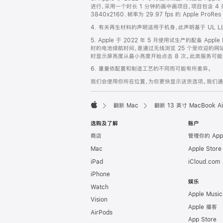
脚
进行，采用一个时长 1 分钟的画中画项目，项目包含 4 条分辨
3840x2160、帧率为 29.97 fps 的 Apple P
4. 有关再生材料的声明适用于机身，此声明基于 UL L
5. Apple 于 2022 年 5 月使用试生产的配备 Ap
时的电池续航时间，是通过无线浏览 25 个受欢迎的网站得
时显示屏亮度从最小亮度开始点击 8 次。此类服务可能仅适
6. 重量依配置和制造工艺的不同而可能有所差异。
我们会使用你所在位置，为你更快显示送货选项。我们通过你
翻新 Mac
翻新 13 英寸 MacBook 
Apple
选购及了解
账户
商店
管理你的 App
Mac
Apple Stor
iPad
iCloud.com
iPhone
娱乐
Watch
Apple Music
Vision
Apple 播客
AirPods
App Store