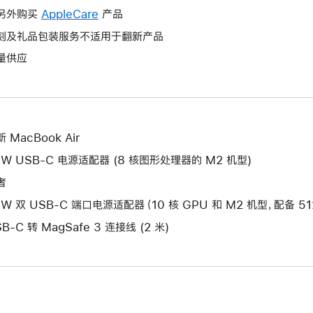
作
操
另外购买
AppleCare
此
产品
将
作
操
刻及礼品包装服务不适用于翻新产品
打
将
作
开
量供应
打
将
新
开
打
的
新
开
窗
的
新
口。
窗
的
 MacBook Air
口。
窗
0W USB-C 电源适配器 (8 核图形处理器的 M2 机型)
口。
者
5W 双 USB-C 端口电源适配器（10 核 GPU 和 M2 机型，配备 51
B-C 转 MagSafe 3 连接线 (2 米)