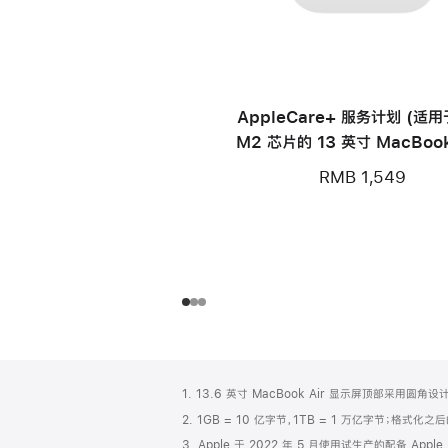
AppleCare+ 服务计划 (适
M2 芯片的 13 英寸 MacBook
RMB 1,549
网
脚
1. 13.6 英寸 MacBook Air 显示屏顶部采用
注
页
2. 1GB = 10 亿字节，1TB = 1 万亿字节；格式
页
3. Apple 于 2022 年 5 月使用试生产的配备 Appl