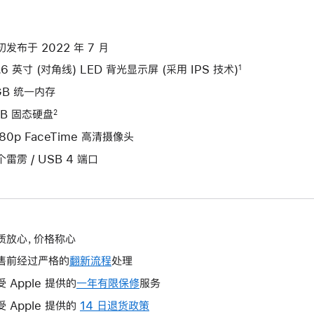
初发布于 2022 年 7 月
.6 英寸 (对角线) LED 背光显示屏 (采用 IPS 技术)
1
GB 统一内存
TB 固态硬盘
2
080p FaceTime 高清摄像头
个雷雳 / USB 4 端口
质放心，价格称心
售前经过严格的
翻新流程
处理
受 Apple 提供的
一年有限保修
此
服务
操
受 Apple 提供的
14 日退货政策
此