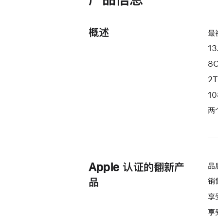
器
和
8
概述
最
核
13
图
形
8
处
2
理
1
器)
两
-
深
空
灰
色
Apple 认证的翻新产
品
space_gray
品
销
2tb
享
的
分
享