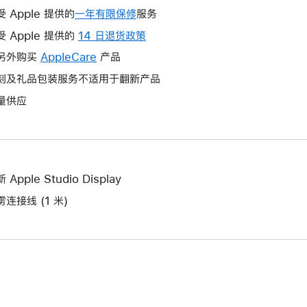
受 Apple 提供的
一年有限保修
此
服务
操
受 Apple 提供的
14 日退货政策
此
作
操
另外购买
AppleCare
此
产品
将
作
操
刻及礼品包装服务不适用于翻新产品
打
将
作
开
量供应
打
将
新
开
打
的
新
开
窗
的
新
口。
窗
的
 Apple Studio Display
口。
窗
雳连接线 (1 米)
口。