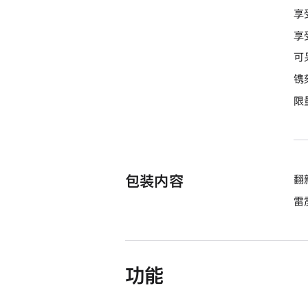
享
享
可
镌
限
包装内容
翻新
雷
功能