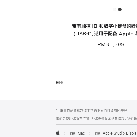
带有触控 ID 和数字小键盘的
(USB‑C，适用于配备 Apple
Mac 机型) - 中文 (拼音) - 
RMB 1,399
网
脚
1. 重量依配置和制造工艺的不同而可能有所差异。
注
页
我们会使用你所在位置，为你更快显示送货选项。我们通过你
页
脚
翻新 Mac
翻新 Apple Studio Di