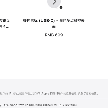
一
一
个
个
妙控键盘
妙控鼠标 (USB‑C) - 黑色多点触控表
 芯片的
面
黑色按键
RMB 699
的 IP 地址，或者你在上次访问 Apple 网站时输入的位置信息，找到了你的位置。
splay (配备 Nano-texture 纳米纹理玻璃面板和 VESA 支架转换器)