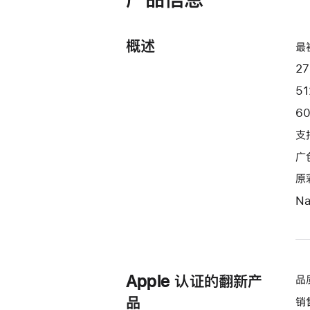
支
架
转
概述
最
换
2
器)
的
51
分
6
期
支
付
广色
款
选
原
项)
N
Apple 认证的翻新产
品
品
销