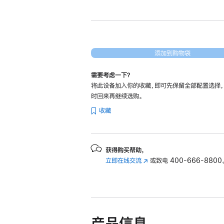
新
Apple
Studio
Display
(配
添加到购物袋
备
需要考虑一下？
Nano-
将此设备加入你的收藏，即可先保留全部配置选择
texture
时回来再继续选购。
纳
收藏
米
纹
理
获得购买帮助，
玻
立即在线交流
(在
或致电
400-666-8800
璃
新
面
窗
板
口
和
中
打
VESA
产品信息
开)