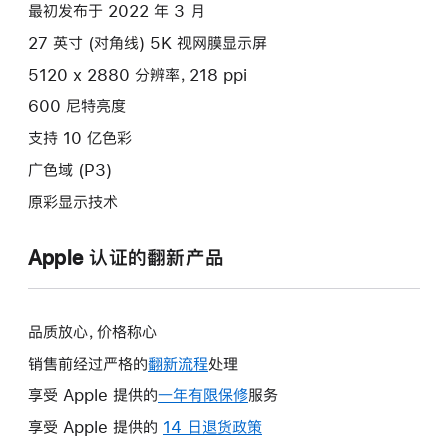
最初发布于 2022 年 3 月
27 英寸 (对角线) 5K 视网膜显示屏
5120 x 2880 分辨率，218 ppi
600 尼特亮度
支持 10 亿色彩
广色域 (P3)
原彩显示技术
Apple 认证的翻新产品
品质放心，价格称心
销售前经过严格的
翻新流程
处理
享受 Apple 提供的
一年有限保修
此
服务
操
享受 Apple 提供的
14 日退货政策
此
作