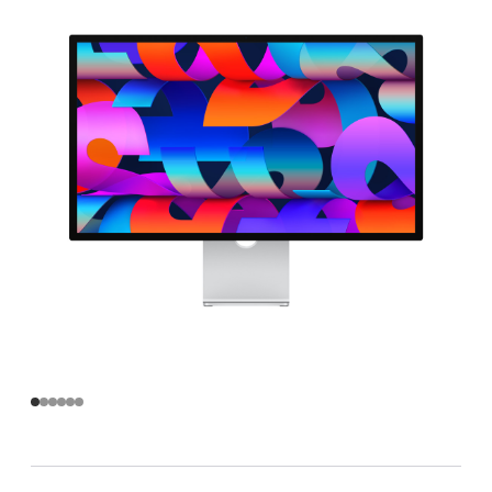
备
纳
米
纹
理
玻
璃
面
板
和
可
调
倾
斜
度
的
支