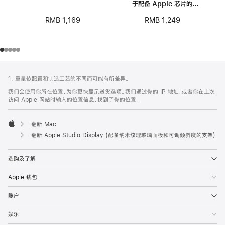
于配备 Apple 芯片的
Mac 机型) - 中文 (拼音)
RMB 1,169
RMB 1,249
- 白色按键
网
脚
1. 重量依配置和制造工艺的不同而可能有所差异。
注
页
我们会使用你所在位置，为你更快显示送货选项。我们通过你的 IP 地址，或者你在上次
页
访问 Apple 网站时输入的位置信息，找到了你的位置。
脚
翻新 Mac
Apple
翻新 Apple Studio Display (配备纳米纹理玻璃面板和可调倾斜度的支架)
选购及了解
Apple 钱包
账户
娱乐