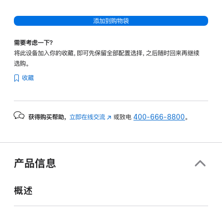
架)
的
添加到购物袋
分
期
需要考虑一下？
付
将此设备加入你的收藏，即可先保留全部配置选择，之后随时回来再继续
款
选购。
选
收藏
项)
获得购买帮助，
立即在线交流
(在
或致电
400-666-8800
。
新
窗
口
中
产品信息
打
开)
概述