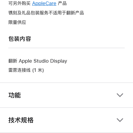
操
可另外购买
AppleCare
此
产品
将
作
操
镌刻及礼品包装服务不适用于翻新产品
打
将
作
开
限量供应
打
将
新
开
打
的
包装内容
新
开
窗
的
新
口。
窗
的
口。
翻新 Apple Studio Display
窗
口。
雷雳连接线 (1 米)
功能
技术规格