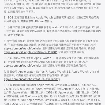
SE (第二代) (GPS) 和 Apple Watch SE (第二代) (GPS + 蜂窝网络)，与
iPhone 配对使用，进行了此项测试；所有设备在测试时均运行预发行版本软件。电池续
航时间依使用情况、设置、蜂窝网络覆盖范围、信号强度和诸多其他因素而可能有所差
异，实际结果可能有所不同。
3. SOS 紧急联络要求你的 Apple Watch 启用蜂窝网络连接，或通过互联网使用无
线局域网通话，或需要你的 iPhone 在附近。
4. 心律不齐提示功能要求安装最新版本的 watchOS 和 iOS。此功能不适合 22 岁以
下或之前已确诊患有房颤的人群使用。有关使用心律不齐提示功能的注意事项和禁忌内
容，请参阅
说明书
。
5. 使用蜂窝网络时，需要使用移动通信服务计划。请联系你的服务提供商了解更多详
情。不支持港澳台及国际漫游。实际连接状况会因可用网络的不同而有所差异。访问
apple.com.cn/watch/cellular
查询适用的移动通信运营商及适用条件。请参阅
https://support.apple.com/zh-cn/119601
了解更多设置使用说明。
6. 在经过家人共享设置的 Apple Watch 上，部分功能可能无法使用。使用蜂窝网络
时，需要使用移动通信服务计划。请联系你的服务提供商了解更多详情。访问
apple.com.cn/watch/cellular
查询适用的移动通信运营商及适用条件。
7. 需要使用 Apple Watch Series 7、Apple Watch SE、Apple Watch Ultra 或
后续表款。如需查询支持该功能的国家和地区列表，请访问
apple.com.cn/watchos/feature-availability
。
8. 充电时间是指使用随附的 Apple Watch 磁力充电器转 USB-C 连接线进行从
0% 至 80% 和从 0% 至 100% 两种类型的充电。Apple 于 2022 年 8 月使用试
生产的 Apple Watch SE (第二代) (GPS) 和 Apple Watch SE (第二代) (GPS
+ 蜂窝网络)，分别与 iPhone 配对使用，进行了此项测试；所有设备在测试时均运行预
发行版本软件，搭配 Apple Watch 磁力充电器转 USB-C 连接线 (A2652 型号) 与
Apple 20W USB-C 电源适配器 (A2305 型号)。充电时间依设置和环境因素可能有