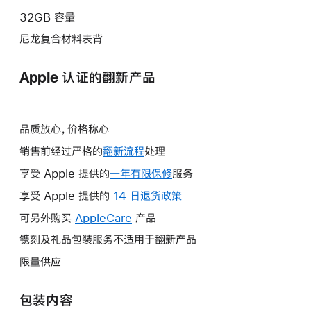
32GB 容量
尼龙复合材料表背
Apple 认证的翻新产品
品质放心，价格称心
销售前经过严格的
翻新流程
处理
享受 Apple 提供的
一年有限保修
此
服务
操
享受 Apple 提供的
14 日退货政策
此
作
操
可另外购买
AppleCare
此
产品
将
作
操
镌刻及礼品包装服务不适用于翻新产品
打
将
作
开
限量供应
打
将
新
开
打
的
包装内容
新
开