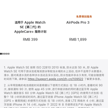
免费镌刻服务
适用于 Apple Watch
AirPods Pro 3
SE (第二代) 的
AppleCare+ 服务计划
RMB 1,899
RMB 399
网
脚
1. Apple Watch SE 按照 ISO 22810:2010 标准，防水达到 50 米。即 Apple
注
页
Watch SE 可用于游泳池或海滨游泳等较浅水域的水上活动，但并不适用于水肺潜水、
页
滑水、面对高速水流的各种涉水活动及深水活动。防水性能并非永久有效，可能会随使用
时间而下降。请参阅
https://support.apple.com/zh-cn/109522
了解更多信息。
脚
2. 从早用到晚的电池续航时间是根据以下使用方式测出：在 18 小时内，查看时间 90
次，接收通知 90 次，使用 app 45 分钟，进行体能训练的同时通过蓝牙用 Apple
Watch 播放音乐 60 分钟；Apple Watch SE (第二代) (GPS) 的使用方式包括：在
整个 18 小时的测试时间内，通过蓝牙连接 iPhone；Apple Watch SE (第二代)
(GPS + 蜂窝网络) 的使用方式包括：在 18 小时内，连接 LTE 网络共 4 小时，通过蓝
牙连接 iPhone 共 14 小时。Apple 于 2022 年 8 月使用试生产的 Apple Watch