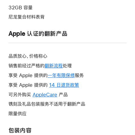
32GB 容量
尼龙复合材料表背
Apple 认证的翻新产品
品质放心，价格称心
销售前经过严格的
翻新流程
处理
享受 Apple 提供的
一年有限保修
此
服务
操
享受 Apple 提供的
14 日退货政策
此
作
操
可另外购买
AppleCare
此
产品
将
作
操
镌刻及礼品包装服务不适用于翻新产品
打
将
作
开
限量供应
打
将
新
开
打
的
包装内容
新
开