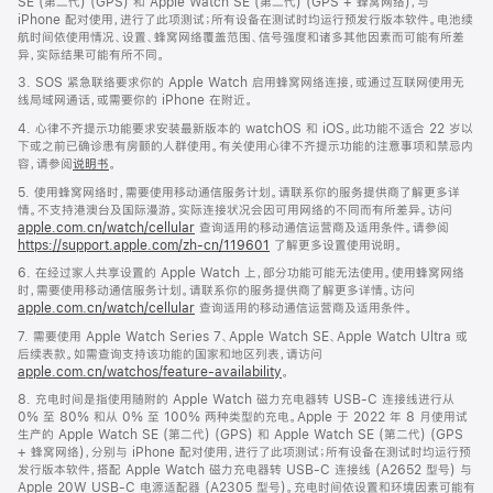
SE (第二代) (GPS) 和 Apple Watch SE (第二代) (GPS + 蜂窝网络)，与
iPhone 配对使用，进行了此项测试；所有设备在测试时均运行预发行版本软件。电池续
航时间依使用情况、设置、蜂窝网络覆盖范围、信号强度和诸多其他因素而可能有所差
异，实际结果可能有所不同。
3. SOS 紧急联络要求你的 Apple Watch 启用蜂窝网络连接，或通过互联网使用无
线局域网通话，或需要你的 iPhone 在附近。
4. 心律不齐提示功能要求安装最新版本的 watchOS 和 iOS。此功能不适合 22 岁以
下或之前已确诊患有房颤的人群使用。有关使用心律不齐提示功能的注意事项和禁忌内
容，请参阅
说明书
。
5. 使用蜂窝网络时，需要使用移动通信服务计划。请联系你的服务提供商了解更多详
情。不支持港澳台及国际漫游。实际连接状况会因可用网络的不同而有所差异。访问
apple.com.cn/watch/cellular
查询适用的移动通信运营商及适用条件。请参阅
https://support.apple.com/zh-cn/119601
了解更多设置使用说明。
6. 在经过家人共享设置的 Apple Watch 上，部分功能可能无法使用。使用蜂窝网络
时，需要使用移动通信服务计划。请联系你的服务提供商了解更多详情。访问
apple.com.cn/watch/cellular
查询适用的移动通信运营商及适用条件。
7. 需要使用 Apple Watch Series 7、Apple Watch SE、Apple Watch Ultra 或
后续表款。如需查询支持该功能的国家和地区列表，请访问
apple.com.cn/watchos/feature-availability
。
8. 充电时间是指使用随附的 Apple Watch 磁力充电器转 USB-C 连接线进行从
0% 至 80% 和从 0% 至 100% 两种类型的充电。Apple 于 2022 年 8 月使用试
生产的 Apple Watch SE (第二代) (GPS) 和 Apple Watch SE (第二代) (GPS
+ 蜂窝网络)，分别与 iPhone 配对使用，进行了此项测试；所有设备在测试时均运行预
发行版本软件，搭配 Apple Watch 磁力充电器转 USB-C 连接线 (A2652 型号) 与
Apple 20W USB-C 电源适配器 (A2305 型号)。充电时间依设置和环境因素可能有