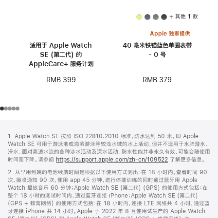
+ 其他 1 款
Apple 独家提供
适用于 Apple Watch
40 毫米铁锚蓝色单圈表带
SE (第二代) 的
- 0 号
AppleCare+ 服务计划
RMB 379
RMB 399
网
脚
1. Apple Watch SE 按照 ISO 22810:2010 标准，防水达到 50 米。即 Apple
注
页
Watch SE 可用于游泳池或海滨游泳等较浅水域的水上活动，但并不适用于水肺潜水、
页
滑水、面对高速水流的各种涉水活动及深水活动。防水性能并非永久有效，可能会随使用
时间而下降。请参阅
https://support.apple.com/zh-cn/109522
了解更多信息。
脚
2. 从早用到晚的电池续航时间是根据以下使用方式测出：在 18 小时内，查看时间 90
次，接收通知 90 次，使用 app 45 分钟，进行体能训练的同时通过蓝牙用 Apple
Watch 播放音乐 60 分钟；Apple Watch SE (第二代) (GPS) 的使用方式包括：在
整个 18 小时的测试时间内，通过蓝牙连接 iPhone；Apple Watch SE (第二代)
(GPS + 蜂窝网络) 的使用方式包括：在 18 小时内，连接 LTE 网络共 4 小时，通过蓝
牙连接 iPhone 共 14 小时。Apple 于 2022 年 8 月使用试生产的 Apple Watch