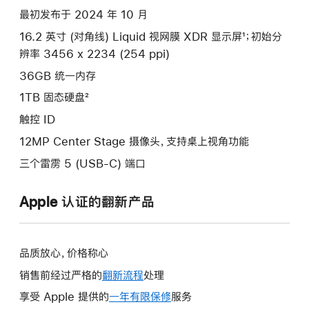
款
最初发布于 2024 年 10 月
选
16.2 英寸 (对角线) Liquid 视网膜 XDR 显示屏¹；初始分
项)
辨率 3456 x 2234 (254 ppi)
36GB 统一内存
1TB 固态硬盘²
触控 ID
12MP Center Stage 摄像头，支持桌上视角功能
三个雷雳 5 (USB-C) 端口
Apple 认证的翻新产品
品质放心，价格称心
销售前经过严格的
翻新流程
处理
享受 Apple 提供的
一年有限保修
此
服务