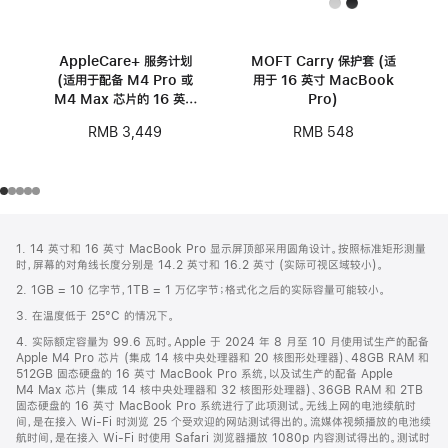
AppleCare+ 服务计划
MOFT Carry 保护套 (适
(适用于配备 M4 Pro 或
用于 16 英寸 MacBook
M4 Max 芯片的 16 英寸
Pro)
MacBook Pro)
RMB 3,449
RMB 548
网
脚
1. 14 英寸和 16 英寸 MacBook Pro 显示屏顶部采用圆角设计。按照标准矩形测量
注
页
时，屏幕的对角线长度分别是 14.2 英寸和 16.2 英寸 (实际可视区域较小)。
页
2. 1GB = 10 亿字节，1TB = 1 万亿字节；格式化之后的实际容量可能较小。
脚
3. 在温度低于 25°C 的情况下。
4. 实际额定容量为 99.6 瓦时。Apple 于 2024 年 8 月至 10 月使用试生产的配备
Apple M4 Pro 芯片 (集成 14 核中央处理器和 20 核图形处理器)、48GB RAM 和
512GB 固态硬盘的 16 英寸 MacBook Pro 系统，以及试生产的配备 Apple
M4 Max 芯片 (集成 14 核中央处理器和 32 核图形处理器)、36GB RAM 和 2TB
固态硬盘的 16 英寸 MacBook Pro 系统进行了此项测试。无线上网的电池续航时
间，是在接入 Wi-Fi 时浏览 25 个受欢迎的网站测试得出的。流媒体视频播放的电池续
航时间，是在接入 Wi-Fi 时使用 Safari 浏览器播放 1080p 内容测试得出的。测试时