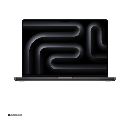
寸
MacBook
Pro
Apple
M4
Max
芯
片
(配
备
14
核
中
央
处
理
器
和