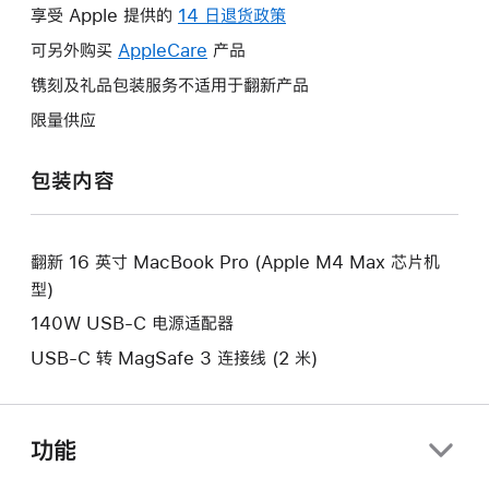
操
享受 Apple 提供的
14 日退货政策
此
作
操
可另外购买
AppleCare
此
产品
将
作
操
镌刻及礼品包装服务不适用于翻新产品
打
将
作
开
限量供应
打
将
新
开
打
的
包装内容
新
开
窗
的
新
口。
窗
的
口。
翻新 16 英寸 MacBook Pro (Apple M4 Max 芯片机
窗
型)
口。
140W USB-C 电源适配器
USB-C 转 MagSafe 3 连接线 (2 米)
功能