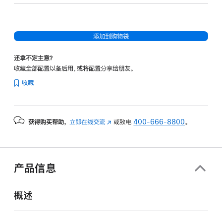
32
核
图
添加到购物袋
形
处
还拿不定主意？
理
收藏全部配置以备后用，或将配置分享给朋友。
器)
收藏
-
深
空
获得购买帮助，
立即在线交流
(在
或致电
400-666-8800
。
黑
新
色
窗
spaceblack
口
1tb
中
产品信息
打
的
开)
分
概述
期
付