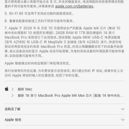
显示屏亮度从最小亮度开始点击 8 次，并关闭键盘背光。电池续航时间依使用情况和配
置的不同可能有所差异。详情请参阅
apple.com.cn/batteries
。
5. Wi-Fi 6E 仅适用于支持此功能的国家或地区。
6. 重量依配置和制造工艺的不同而可能有所差异。
7. Apple 于 2024 年 8 月至 10 月使用试生产的配备 Apple M4 芯片 (集成 10
核中央处理器和 10 核图形处理器)、24GB RAM 和 1TB 固态硬盘的 14 英寸
MacBook Pro 系统进行了此项测试。测试搭配 Apple 96W USB-C 电源适配器
(型号 A2166) 和 USB-C 转 MagSafe 3 连接线 (型号 A2363) 进行。快速充电
测试采用放电完全的各款 MacBook Pro 机型。时间从唤醒睡眠状态下的设备开始测
算，或从设备启动时显示 Apple 标志开始测算。充电时间依设置和环境因素可能有所差
异；实际结果可能有所不同。
Apple 智能推出时间依监管部门审批情况而定。
我们会使用你所在位置，为你更快显示送货选项。我们通过你的 IP 地址，或者你在上次
访问 Apple 网站时输入的位置信息，找到了你的位置。
翻新 Mac
Apple
翻新 16 英寸 MacBook Pro Apple M4 Max 芯片 (配备 14 核中央处理器和 32 核图形处理器) - 深空黑色
选购及了解
Apple 钱包