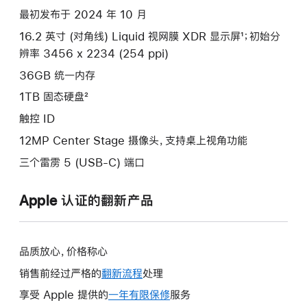
款
最初发布于 2024 年 10 月
选
16.2 英寸 (对角线) Liquid 视网膜 XDR 显示屏¹；初始分
项)
辨率 3456 x 2234 (254 ppi)
36GB 统一内存
1TB 固态硬盘²
触控 ID
12MP Center Stage 摄像头，支持桌上视角功能
三个雷雳 5 (USB-C) 端口
Apple 认证的翻新产品
品质放心，价格称心
销售前经过严格的
翻新流程
处理
享受 Apple 提供的
一年有限保修
此
服务