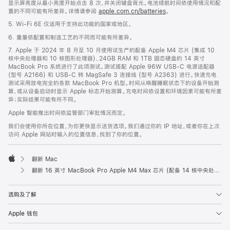
显示屏亮度从最小亮度开始点击 8 次，并关闭键盘背光。电池续航时间依使用情况和配
置的不同可能有所差异。详情请参阅
apple.com.cn/batteries
。
5. Wi-Fi 6E 仅适用于支持此功能的国家或地区。
6. 重量依配置和制造工艺的不同而可能有所差异。
7. Apple 于 2024 年 8 月至 10 月使用试生产的配备 Apple M4 芯片 (集成 10
核中央处理器和 10 核图形处理器)、24GB RAM 和 1TB 固态硬盘的 14 英寸
MacBook Pro 系统进行了此项测试。测试搭配 Apple 96W USB-C 电源适配器
(型号 A2166) 和 USB-C 转 MagSafe 3 连接线 (型号 A2363) 进行。快速充电
测试采用放电完全的各款 MacBook Pro 机型。时间从唤醒睡眠状态下的设备开始测
算，或从设备启动时显示 Apple 标志开始测算。充电时间依设置和环境因素可能有所差
异；实际结果可能有所不同。
Apple 智能推出时间依监管部门审批情况而定。
我们会使用你所在位置，为你更快显示送货选项。我们通过你的 IP 地址，或者你在上次
访问 Apple 网站时输入的位置信息，找到了你的位置。
翻新 Mac
Apple
翻新 16 英寸 MacBook Pro Apple M4 Max 芯片 (配备 14 核中央处理器和 32 核图形处理器) - 深空黑色
选购及了解
Apple 钱包