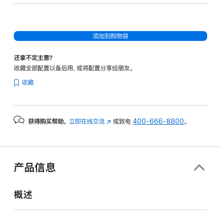
32
核
图
添加到购物袋
形
处
还拿不定主意？
理
收藏全部配置以备后用，或将配置分享给朋友。
器)
收藏
-
深
空
获得购买帮助，
立即在线交流
(在
或致电
400-666-8800
。
黑
新
色
窗
spaceblack
口
1tb
中
产品信息
打
的
开)
分
概述
期
付