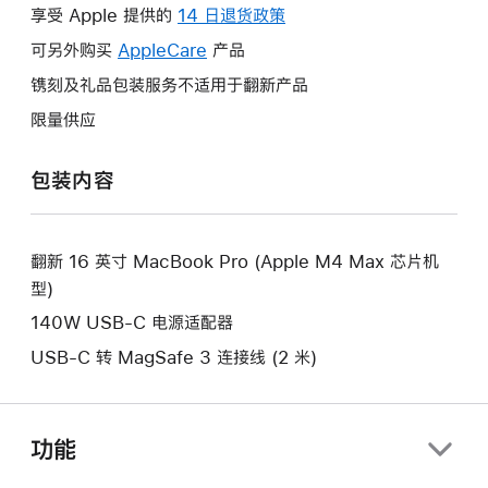
操
享受 Apple 提供的
14 日退货政策
此
作
操
可另外购买
AppleCare
此
产品
将
作
操
镌刻及礼品包装服务不适用于翻新产品
打
将
作
开
限量供应
打
将
新
开
打
的
包装内容
新
开
窗
的
新
口。
窗
的
口。
翻新 16 英寸 MacBook Pro (Apple M4 Max 芯片机
窗
型)
口。
140W USB-C 电源适配器
USB-C 转 MagSafe 3 连接线 (2 米)
功能