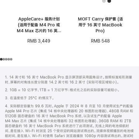
AppleCare+ 服务计划
MOFT Carry 保护套 (适
(适用于配备 M4 Pro 或
用于 16 英寸 MacBook
M4 Max 芯片的 16 英寸
Pro)
MacBook Pro)
RMB 3,449
RMB 548
网
脚
1. 14 英寸和 16 英寸 MacBook Pro 显示屏顶部采用圆角设计。按照标准矩形测量
注
页
时，屏幕的对角线长度分别是 14.2 英寸和 16.2 英寸 (实际可视区域较小)。
页
2. 1GB = 10 亿字节，1TB = 1 万亿字节；格式化之后的实际容量可能较小。
脚
3. 在温度低于 25°C 的情况下。
4. 实际额定容量为 99.6 瓦时。Apple 于 2024 年 8 月至 10 月使用试生产的配备
Apple M4 Pro 芯片 (集成 14 核中央处理器和 20 核图形处理器)、48GB RAM 和
512GB 固态硬盘的 16 英寸 MacBook Pro 系统，以及试生产的配备 Apple
M4 Max 芯片 (集成 14 核中央处理器和 32 核图形处理器)、36GB RAM 和 2TB
固态硬盘的 16 英寸 MacBook Pro 系统进行了此项测试。无线上网的电池续航时
间，是在接入 Wi-Fi 时浏览 25 个受欢迎的网站测试得出的。流媒体视频播放的电池续
航时间，是在接入 Wi-Fi 时使用 Safari 浏览器播放 1080p 内容测试得出的。测试时