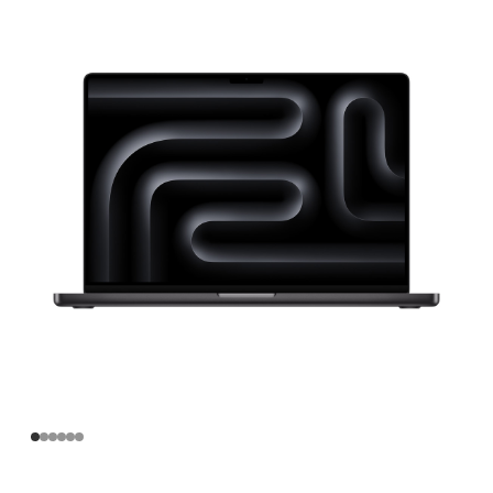
寸
MacBook
Pro
Apple
M4
Max
芯
片
(配
备
14
核
中
央
处
理
器
和