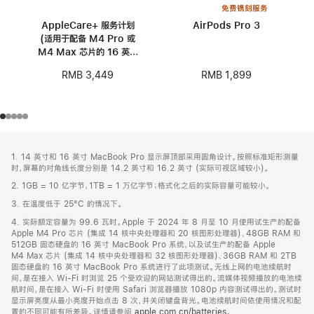
免费镌刻服务
AppleCare+ 服务计划
AirPods Pro 3
(适用于配备 M4 Pro 或
M4 Max 芯片的 16 英寸
MacBook Pro)
RMB 1,899
RMB 3,449
网
脚
1. 14 英寸和 16 英寸 MacBook Pro 显示屏顶部采用圆角设计。按照标准矩形测量
注
页
时，屏幕的对角线长度分别是 14.2 英寸和 16.2 英寸 (实际可视区域较小)。
页
2. 1GB = 10 亿字节，1TB = 1 万亿字节；格式化之后的实际容量可能较小。
脚
3. 在温度低于 25°C 的情况下。
4. 实际额定容量为 99.6 瓦时。Apple 于 2024 年 8 月至 10 月使用试生产的配备
Apple M4 Pro 芯片 (集成 14 核中央处理器和 20 核图形处理器)、48GB RAM 和
512GB 固态硬盘的 16 英寸 MacBook Pro 系统，以及试生产的配备 Apple
M4 Max 芯片 (集成 14 核中央处理器和 32 核图形处理器)、36GB RAM 和 2TB
固态硬盘的 16 英寸 MacBook Pro 系统进行了此项测试。无线上网的电池续航时
间，是在接入 Wi-Fi 时浏览 25 个受欢迎的网站测试得出的。流媒体视频播放的电池续
航时间，是在接入 Wi-Fi 时使用 Safari 浏览器播放 1080p 内容测试得出的。测试时
显示屏亮度从最小亮度开始点击 8 次，并关闭键盘背光。电池续航时间依使用情况和配
置的不同可能有所差异。详情请参阅
apple.com.cn/batteries
。