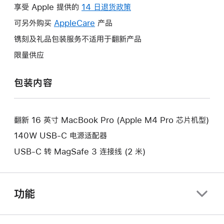
操
享受 Apple 提供的
14 日退货政策
此
作
操
可另外购买
AppleCare
此
产品
将
作
操
镌刻及礼品包装服务不适用于翻新产品
打
将
作
开
限量供应
打
将
新
开
打
的
包装内容
新
开
窗
的
新
口。
窗
的
口。
翻新 16 英寸 MacBook Pro (Apple M4 Pro 芯片机型)
窗
口。
140W USB-C 电源适配器
USB-C 转 MagSafe 3 连接线 (2 米)
功能