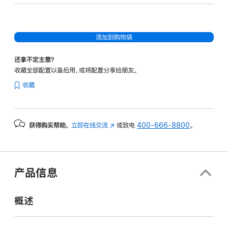
20
核
图
添加到购物袋
形
处
还拿不定主意？
理
收藏全部配置以备后用，或将配置分享给朋友。
器)
收藏
-
深
空
获得购买帮助，
立即在线交流
(在
或致电
400-666-8800
。
黑
新
色
窗
spaceblack
口
512gb
中
产品信息
打
的
开)
分
概述
期
付