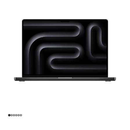
寸
MacBook
Pro
Apple
M4
Pro
芯
片
(配
备
14
核
中
央
处
理
器
和