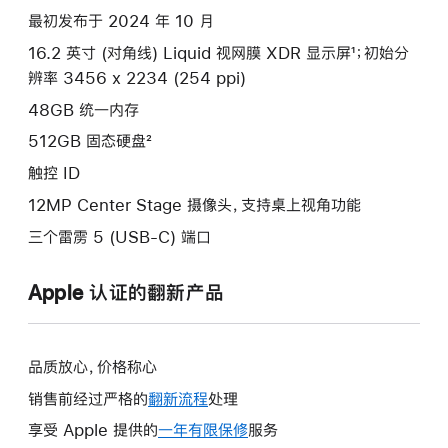
款
最初发布于 2024 年 10 月
选
16.2 英寸 (对角线) Liquid 视网膜 XDR 显示屏¹；初始分
项)
辨率 3456 x 2234 (254 ppi)
48GB 统一内存
512GB 固态硬盘²
触控 ID
12MP Center Stage 摄像头，支持桌上视角功能
三个雷雳 5 (USB-C) 端口
Apple 认证的翻新产品
品质放心，价格称心
销售前经过严格的
翻新流程
处理
享受 Apple 提供的
一年有限保修
此
服务