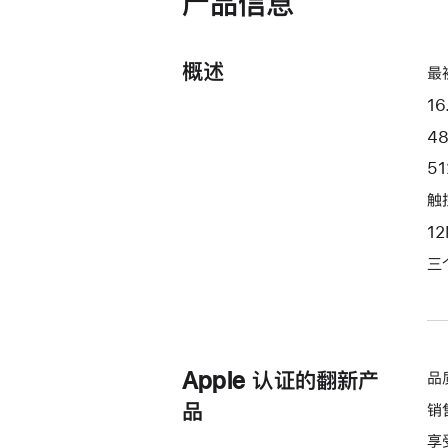
产品信息
开)
处
理
概述
器
最
和
16
20
4
核
5
图
形
触控
处
1
理
三
器)
-
深
空
黑
Apple 认证的翻新产
品
色
品
销
spaceblack
享
512gb