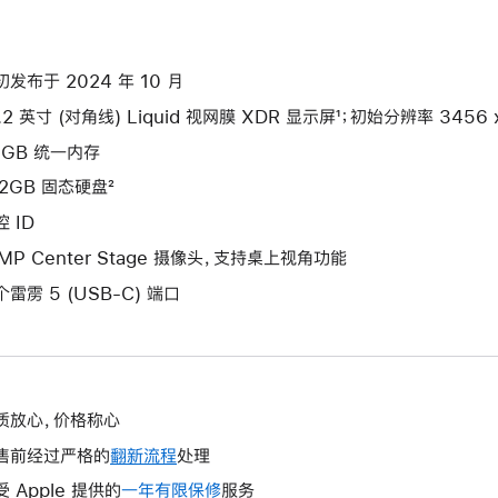
初发布于 2024 年 10 月
.2 英寸 (对角线) Liquid 视网膜 XDR 显示屏¹；初始分辨率 3456 x 
8GB 统一内存
12GB 固态硬盘²
 ID
2MP Center Stage 摄像头，支持桌上视角功能
个雷雳 5 (USB-C) 端口
质放心，价格称心
售前经过严格的
翻新流程
处理
受 Apple 提供的
一年有限保修
此
服务