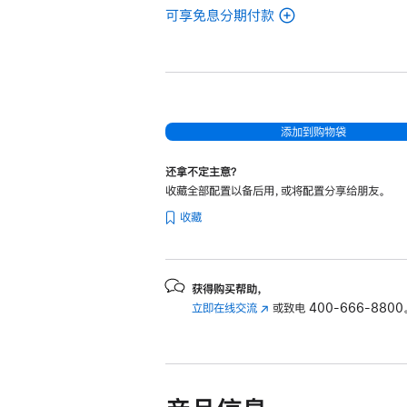
可享免息分期付款
(翻
新
16
英
寸
MacBook
添加到购物袋
Pro
还拿不定主意？
Apple
收藏全部配置以备后用，或将配置分享给朋友。
M4
收藏
Pro
芯
片
(配
获得购买帮助，
立即在线交流
(在
或致电
400-666-8800
备
新
14
窗
核
口
中
中
央
打