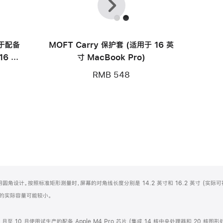
一
一
个
个
用于配备
MOFT Carry 保护套 (适用于 16 英
16 英
寸 MacBook Pro)
RMB 548
屏顶部采用圆角设计。按照标准矩形测量时，屏幕的对角线长度分别是 14.2 英寸和 16.2 英寸 (实际
化之后的实际容量可能较小。
 8 月至 10 月使用试生产的配备 Apple M4 Pro 芯片 (集成 14 核中央处理器和 20 核图形