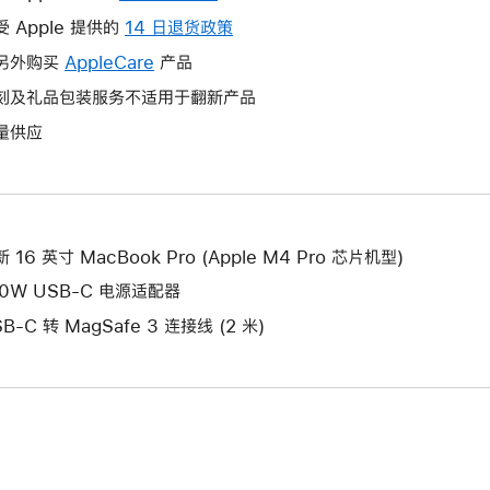
操
受 Apple 提供的
14 日退货政策
此
作
操
另外购买
AppleCare
此
产品
将
作
操
刻及礼品包装服务不适用于翻新产品
打
将
作
开
量供应
打
将
新
开
打
的
新
开
窗
的
新
口。
窗
的
 16 英寸 MacBook Pro (Apple M4 Pro 芯片机型)
口。
窗
40W USB-C 电源适配器
口。
B-C 转 MagSafe 3 连接线 (2 米)