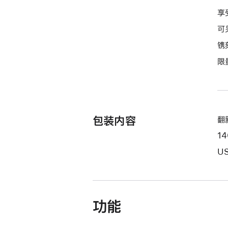
的
享
分
可
期
镌
付
限
款
选
项)
包装内容
翻新
1
US
功能