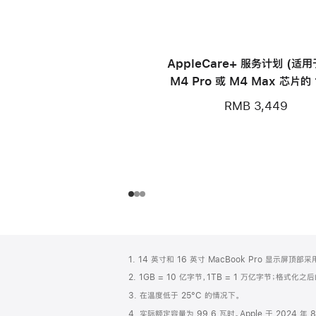
AppleCare+ 服务计划 (适
M4 Pro 或 M4 Max 芯片的 
寸 MacBook Pro)
RMB 3,449
网
脚
1. 14 英寸和 16 英寸 MacBook Pro 显示
注
页
2. 1GB = 10 亿字节，1TB = 1 万亿字节；格式
页
3. 在温度低于 25°C 的情况下。
脚
4. 实际额定容量为 99.6 瓦时。Apple 于 2024 年