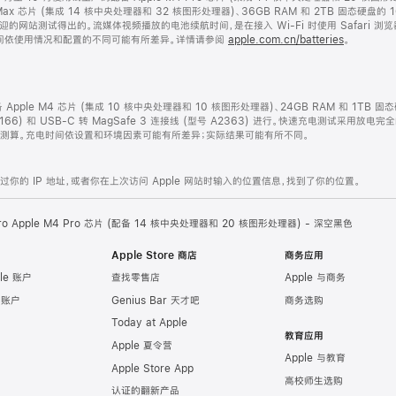
 Max 芯片 (集成 14 核中央处理器和 32 核图形处理器)、36GB RAM 和 2TB 固态硬盘的
欢迎的网站测试得出的。流媒体视频播放的电池续航时间，是在接入 Wi-Fi 时使用 Safari 
时间依使用情况和配置的不同可能有所差异。详情请参阅
apple.com.cn/batteries
。
配备 Apple M4 芯片 (集成 10 核中央处理器和 10 核图形处理器)、24GB RAM 和 1TB 
2166) 和 USB-C 转 MagSafe 3 连接线 (型号 A2363) 进行。快速充电测试采用放电
开始测算。充电时间依设置和环境因素可能有所差异；实际结果可能有所不同。
的 IP 地址，或者你在上次访问 Apple 网站时输入的位置信息，找到了你的位置。
Pro Apple M4 Pro 芯片 (配备 14 核中央处理器和 20 核图形处理器) - 深空黑色
Apple Store 商店
商务应用
le 账户
查找零售店
Apple 与商务
e 账户
Genius Bar 天才吧
商务选购
Today at Apple
教育应用
Apple 夏令营
Apple 与教育
Apple Store App
高校师生选购
认证的翻新产品