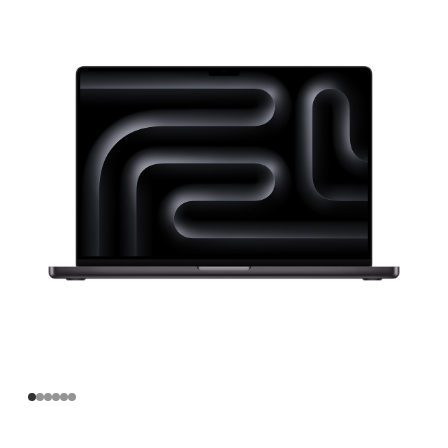
寸
MacBook
Pro
Apple
M4
Pro
芯
片
(配
备
14
核
中
央
处
理
器
和