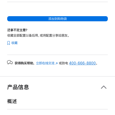
20
核
图
添加到购物袋
形
处
还拿不定主意？
理
收藏全部配置以备后用，或将配置分享给朋友。
器)
收藏
-
深
空
获得购买帮助，
立即在线交流
(在
或致电
400-666-8800
。
黑
新
色
窗
spaceblack
口
512gb
中
产品信息
打
的
开)
分
概述
期
付