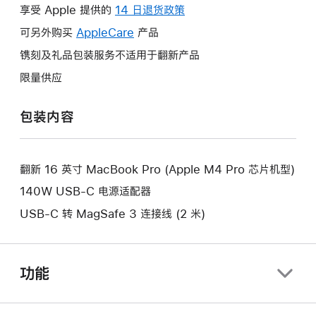
操
享受 Apple 提供的
14 日退货政策
此
作
操
可另外购买
AppleCare
此
产品
将
作
操
镌刻及礼品包装服务不适用于翻新产品
打
将
作
开
限量供应
打
将
新
开
打
的
包装内容
新
开
窗
的
新
口。
窗
的
口。
翻新 16 英寸 MacBook Pro (Apple M4 Pro 芯片机型)
窗
口。
140W USB-C 电源适配器
USB-C 转 MagSafe 3 连接线 (2 米)
功能