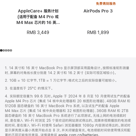
免费镌刻服务
AppleCare+ 服务计划
AirPods Pro 3
(适用于配备 M4 Pro 或
M4 Max 芯片的 16 英寸
MacBook Pro)
RMB 1,899
RMB 3,449
网
脚
1. 14 英寸和 16 英寸 MacBook Pro 显示屏顶部采用圆角设计。按照标准矩形测量
注
页
时，屏幕的对角线长度分别是 14.2 英寸和 16.2 英寸 (实际可视区域较小)。
页
2. 1GB = 10 亿字节，1TB = 1 万亿字节；格式化之后的实际容量可能较小。
脚
3. 在温度低于 25°C 的情况下。
4. 实际额定容量为 99.6 瓦时。Apple 于 2024 年 8 月至 10 月使用试生产的配备
Apple M4 Pro 芯片 (集成 14 核中央处理器和 20 核图形处理器)、48GB RAM 和
512GB 固态硬盘的 16 英寸 MacBook Pro 系统，以及试生产的配备 Apple
M4 Max 芯片 (集成 14 核中央处理器和 32 核图形处理器)、36GB RAM 和 2TB
固态硬盘的 16 英寸 MacBook Pro 系统进行了此项测试。无线上网的电池续航时
间，是在接入 Wi-Fi 时浏览 25 个受欢迎的网站测试得出的。流媒体视频播放的电池续
航时间，是在接入 Wi-Fi 时使用 Safari 浏览器播放 1080p 内容测试得出的。测试时
显示屏亮度从最小亮度开始点击 8 次，并关闭键盘背光。电池续航时间依使用情况和配
置的不同可能有所差异。详情请参阅
apple.com.cn/batteries
。