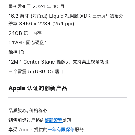
款
最初发布于 2024 年 10 月
选
16.2 英寸 (对角线) Liquid 视网膜 XDR 显示屏¹；初始分
项)
辨率 3456 x 2234 (254 ppi)
24GB 统一内存
512GB 固态硬盘²
触控 ID
12MP Center Stage 摄像头，支持桌上视角功能
三个雷雳 5 (USB-C) 端口
Apple 认证的翻新产品
品质放心，价格称心
销售前经过严格的
翻新流程
处理
享受 Apple 提供的
一年有限保修
此
服务