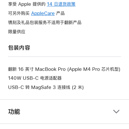
操
享受 Apple 提供的
14 日退货政策
此
作
操
可另外购买
AppleCare
此
产品
将
作
操
镌刻及礼品包装服务不适用于翻新产品
打
将
作
开
限量供应
打
将
新
开
打
的
包装内容
新
开
窗
的
新
口。
窗
的
口。
翻新 16 英寸 MacBook Pro (Apple M4 Pro 芯片机型)
窗
口。
140W USB-C 电源适配器
USB-C 转 MagSafe 3 连接线 (2 米)
功能