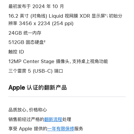
款
最初发布于 2024 年 10 月
选
16.2 英寸 (对角线) Liquid 视网膜 XDR 显示屏¹；初始分
项)
辨率 3456 x 2234 (254 ppi)
24GB 统一内存
512GB 固态硬盘²
触控 ID
12MP Center Stage 摄像头，支持桌上视角功能
三个雷雳 5 (USB-C) 端口
Apple 认证的翻新产品
品质放心，价格称心
销售前经过严格的
翻新流程
处理
享受 Apple 提供的
一年有限保修
此
服务