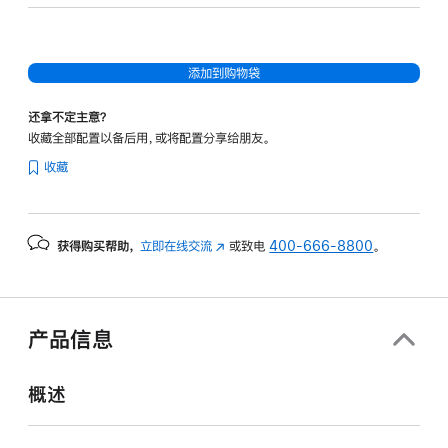
20
核
图
添加到购物袋
形
处
还拿不定主意？
理
收藏全部配置以备后用，或将配置分享给朋友。
器)
收藏
-
深
空
获得购买帮助，
立即在线交流
(在
或致电
400-666-8800
。
黑
新
色
窗
spaceblack
口
512gb
中
产品信息
打
的
开)
分
概述
期
付