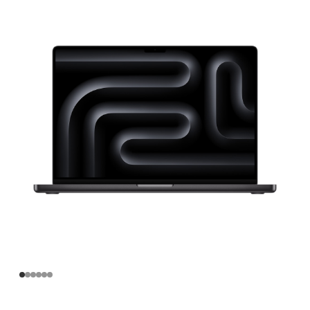
寸
MacBook
Pro
Apple
M4
Pro
芯
片
(配
备
14
核
中
央
处
理
器
和