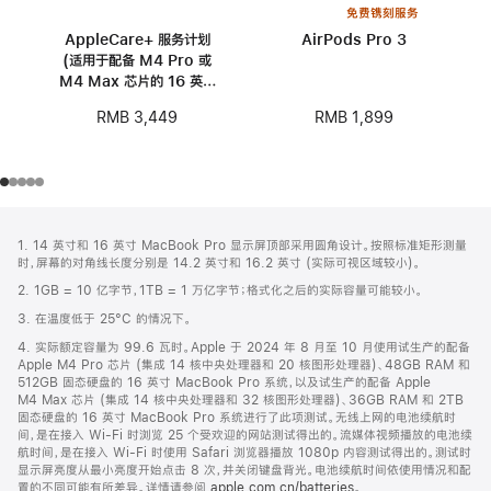
免费镌刻服务
AppleCare+ 服务计划
AirPods Pro 3
(适用于配备 M4 Pro 或
M4 Max 芯片的 16 英寸
MacBook Pro)
RMB 1,899
RMB 3,449
网
脚
1. 14 英寸和 16 英寸 MacBook Pro 显示屏顶部采用圆角设计。按照标准矩形测量
注
页
时，屏幕的对角线长度分别是 14.2 英寸和 16.2 英寸 (实际可视区域较小)。
页
2. 1GB = 10 亿字节，1TB = 1 万亿字节；格式化之后的实际容量可能较小。
脚
3. 在温度低于 25°C 的情况下。
4. 实际额定容量为 99.6 瓦时。Apple 于 2024 年 8 月至 10 月使用试生产的配备
Apple M4 Pro 芯片 (集成 14 核中央处理器和 20 核图形处理器)、48GB RAM 和
512GB 固态硬盘的 16 英寸 MacBook Pro 系统，以及试生产的配备 Apple
M4 Max 芯片 (集成 14 核中央处理器和 32 核图形处理器)、36GB RAM 和 2TB
固态硬盘的 16 英寸 MacBook Pro 系统进行了此项测试。无线上网的电池续航时
间，是在接入 Wi-Fi 时浏览 25 个受欢迎的网站测试得出的。流媒体视频播放的电池续
航时间，是在接入 Wi-Fi 时使用 Safari 浏览器播放 1080p 内容测试得出的。测试时
显示屏亮度从最小亮度开始点击 8 次，并关闭键盘背光。电池续航时间依使用情况和配
置的不同可能有所差异。详情请参阅
apple.com.cn/batteries
。