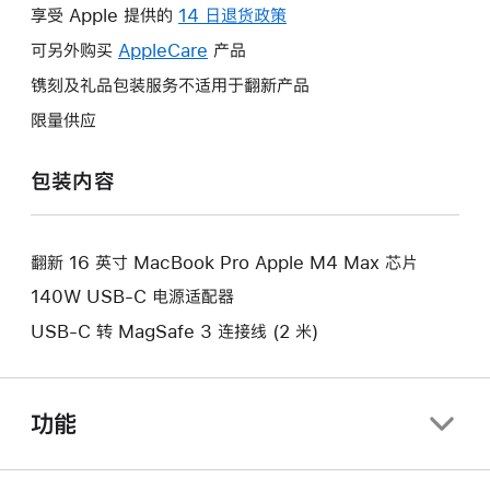
操
享受 Apple 提供的
14 日退货政策
此
作
操
可另外购买
AppleCare
此
产品
将
作
操
镌刻及礼品包装服务不适用于翻新产品
打
将
作
开
限量供应
打
将
新
开
打
的
包装内容
新
开
窗
的
新
口。
窗
的
口。
翻新 16 英寸 MacBook Pro Apple M4 Max 芯片
窗
口。
140W USB-C 电源适配器
USB-C 转 MagSafe 3 连接线 (2 米)
功能