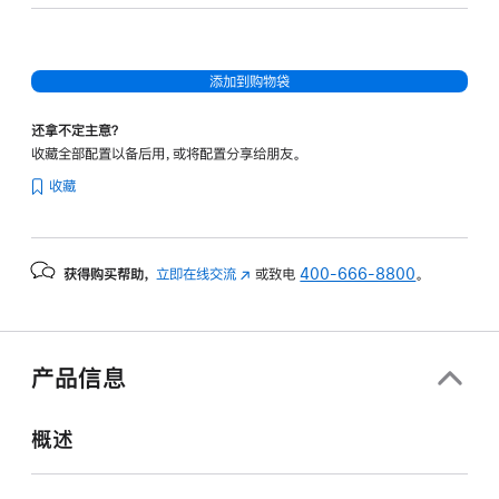
40
核
图
添加到购物袋
形
处
还拿不定主意？
理
收藏全部配置以备后用，或将配置分享给朋友。
器)
收藏
-
银
色
获得购买帮助，
立即在线交流
(在
或致电
400-666-8800
。
silver
新
1tb
窗
的
口
分
中
产品信息
打
期
开)
付
概述
款
选