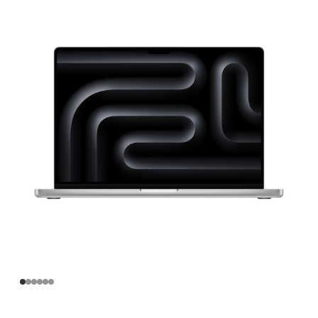
寸
MacBook
Pro
Apple
M4
Max
芯
片
(配
备
16
核
中
央
处
理
器
和