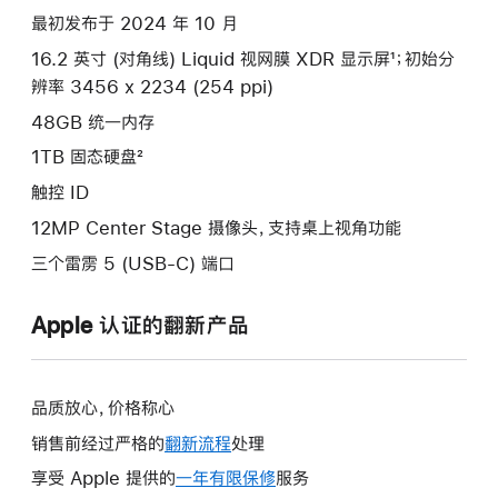
项)
最初发布于 2024 年 10 月
16.2 英寸 (对角线) Liquid 视网膜 XDR 显示屏¹；初始分
辨率 3456 x 2234 (254 ppi)
48GB 统一内存
1TB 固态硬盘²
触控 ID
12MP Center Stage 摄像头，支持桌上视角功能
三个雷雳 5 (USB-C) 端口
Apple 认证的翻新产品
品质放心，价格称心
销售前经过严格的
翻新流程
处理
享受 Apple 提供的
一年有限保修
此
服务