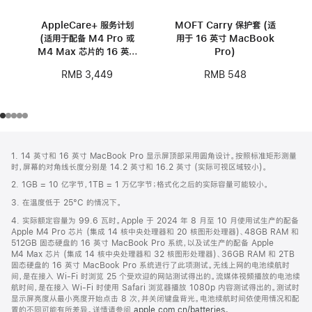
AppleCare+ 服务计划
MOFT Carry 保护套 (适
(适用于配备 M4 Pro 或
用于 16 英寸 MacBook
M4 Max 芯片的 16 英寸
Pro)
MacBook Pro)
RMB 3,449
RMB 548
网
脚
1. 14 英寸和 16 英寸 MacBook Pro 显示屏顶部采用圆角设计。按照标准矩形测量
注
页
时，屏幕的对角线长度分别是 14.2 英寸和 16.2 英寸 (实际可视区域较小)。
页
2. 1GB = 10 亿字节，1TB = 1 万亿字节；格式化之后的实际容量可能较小。
脚
3. 在温度低于 25°C 的情况下。
4. 实际额定容量为 99.6 瓦时。Apple 于 2024 年 8 月至 10 月使用试生产的配备
Apple M4 Pro 芯片 (集成 14 核中央处理器和 20 核图形处理器)、48GB RAM 和
512GB 固态硬盘的 16 英寸 MacBook Pro 系统，以及试生产的配备 Apple
M4 Max 芯片 (集成 14 核中央处理器和 32 核图形处理器)、36GB RAM 和 2TB
固态硬盘的 16 英寸 MacBook Pro 系统进行了此项测试。无线上网的电池续航时
间，是在接入 Wi-Fi 时浏览 25 个受欢迎的网站测试得出的。流媒体视频播放的电池续
航时间，是在接入 Wi-Fi 时使用 Safari 浏览器播放 1080p 内容测试得出的。测试时
显示屏亮度从最小亮度开始点击 8 次，并关闭键盘背光。电池续航时间依使用情况和配
置的不同可能有所差异。详情请参阅
apple.com.cn/batteries
。