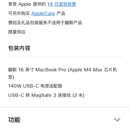
操
享受 Apple 提供的
14 日退货政策
此
作
操
可另外购买
AppleCare
此
产品
将
作
操
镌刻及礼品包装服务不适用于翻新产品
打
将
作
开
限量供应
打
将
新
开
打
的
包装内容
新
开
窗
的
新
口。
窗
的
口。
翻新 16 英寸 MacBook Pro (Apple M4 Max 芯片机
窗
型)
口。
140W USB-C 电源适配器
USB-C 转 MagSafe 3 连接线 (2 米)
功能