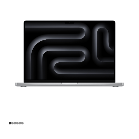
寸
MacBook
Pro
Apple
M4
Max
芯
片
(配
备
14
核
中
央
处
理
器
和