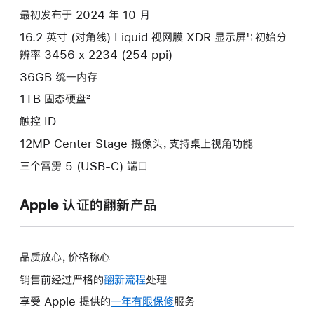
项)
最初发布于 2024 年 10 月
16.2 英寸 (对角线) Liquid 视网膜 XDR 显示屏¹；初始分
辨率 3456 x 2234 (254 ppi)
36GB 统一内存
1TB 固态硬盘²
触控 ID
12MP Center Stage 摄像头，支持桌上视角功能
三个雷雳 5 (USB-C) 端口
Apple 认证的翻新产品
品质放心，价格称心
销售前经过严格的
翻新流程
处理
享受 Apple 提供的
一年有限保修
此
服务