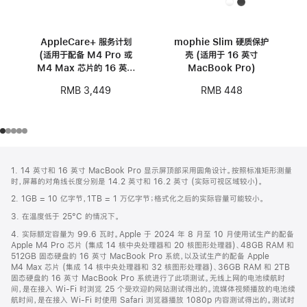
AppleCare+ 服务计划
mophie Slim 硬质保护
(适用于配备 M4 Pro 或
壳 (适用于 16 英寸
M4 Max 芯片的 16 英寸
MacBook Pro)
MacBook Pro)
RMB 3,449
RMB 448
网
脚
1. 14 英寸和 16 英寸 MacBook Pro 显示屏顶部采用圆角设计。按照标准矩形测量
注
页
时，屏幕的对角线长度分别是 14.2 英寸和 16.2 英寸 (实际可视区域较小)。
页
2. 1GB = 10 亿字节，1TB = 1 万亿字节；格式化之后的实际容量可能较小。
脚
3. 在温度低于 25°C 的情况下。
4. 实际额定容量为 99.6 瓦时。Apple 于 2024 年 8 月至 10 月使用试生产的配备
Apple M4 Pro 芯片 (集成 14 核中央处理器和 20 核图形处理器)、48GB RAM 和
512GB 固态硬盘的 16 英寸 MacBook Pro 系统，以及试生产的配备 Apple
M4 Max 芯片 (集成 14 核中央处理器和 32 核图形处理器)、36GB RAM 和 2TB
固态硬盘的 16 英寸 MacBook Pro 系统进行了此项测试。无线上网的电池续航时
间，是在接入 Wi-Fi 时浏览 25 个受欢迎的网站测试得出的。流媒体视频播放的电池续
航时间，是在接入 Wi-Fi 时使用 Safari 浏览器播放 1080p 内容测试得出的。测试时