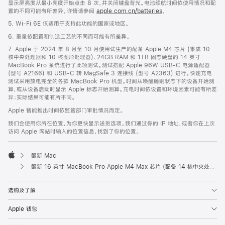
显示屏亮度从最小亮度开始点击 8 次，并关闭键盘背光。电池续航时间依使用情况和配
置的不同可能有所差异。详情请参阅
apple.com.cn/batteries
。
5. Wi-Fi 6E 仅适用于支持此功能的国家或地区。
6. 重量依配置和制造工艺的不同而可能有所差异。
7. Apple 于 2024 年 8 月至 10 月使用试生产的配备 Apple M4 芯片 (集成 10
核中央处理器和 10 核图形处理器)、24GB RAM 和 1TB 固态硬盘的 14 英寸
MacBook Pro 系统进行了此项测试。测试搭配 Apple 96W USB-C 电源适配器
(型号 A2166) 和 USB-C 转 MagSafe 3 连接线 (型号 A2363) 进行。快速充电
测试采用放电完全的各款 MacBook Pro 机型。时间从唤醒睡眠状态下的设备开始测
算，或从设备启动时显示 Apple 标志开始测算。充电时间依设置和环境因素可能有所差
异；实际结果可能有所不同。
Apple 智能推出时间依监管部门审批情况而定。
我们会使用你所在位置，为你更快显示送货选项。我们通过你的 IP 地址，或者你在上次
访问 Apple 网站时输入的位置信息，找到了你的位置。
翻新 Mac
Apple
翻新 16 英寸 MacBook Pro Apple M4 Max 芯片 (配备 14 核中央处理器和 32 核图形处理器) - 银色
选购及了解
Apple 钱包