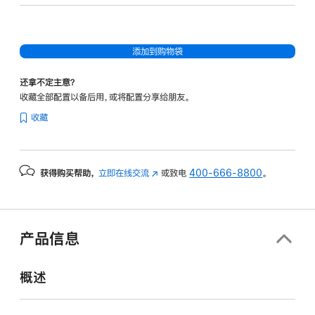
32
核
图
添加到购物袋
形
处
还拿不定主意？
理
收藏全部配置以备后用，或将配置分享给朋友。
器)
收藏
-
银
色
获得购买帮助，
立即在线交流
(在
或致电
400-666-8800
。
silver
新
1tb
窗
的
口
分
中
产品信息
打
期
开)
付
概述
款
选