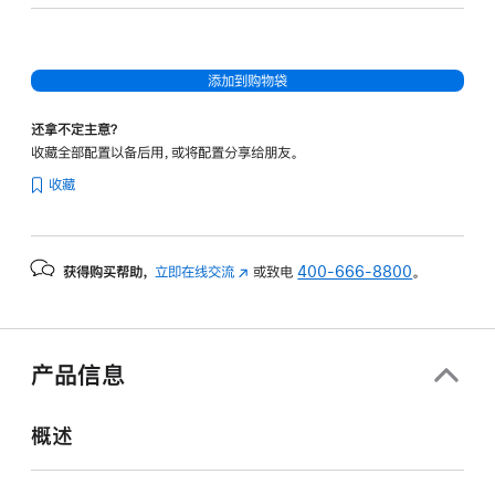
32
核
图
添加到购物袋
形
处
还拿不定主意？
理
收藏全部配置以备后用，或将配置分享给朋友。
器)
收藏
-
银
色
获得购买帮助，
立即在线交流
(在
或致电
400-666-8800
。
silver
新
1tb
窗
的
口
分
中
产品信息
打
期
开)
付
概述
款
选