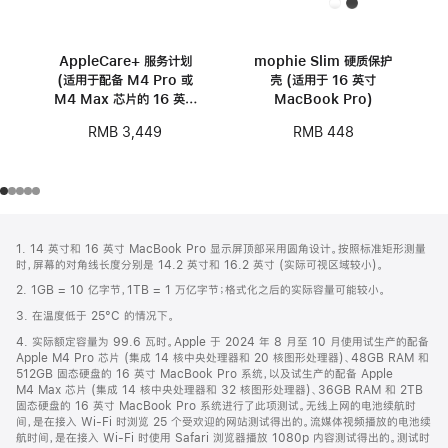
AppleCare+ 服务计划
mophie Slim 硬质保护
(适用于配备 M4 Pro 或
壳 (适用于 16 英寸
M4 Max 芯片的 16 英寸
MacBook Pro)
MacBook Pro)
RMB 3,449
RMB 448
网
脚
1. 14 英寸和 16 英寸 MacBook Pro 显示屏顶部采用圆角设计。按照标准矩形测量
注
页
时，屏幕的对角线长度分别是 14.2 英寸和 16.2 英寸 (实际可视区域较小)。
页
2. 1GB = 10 亿字节，1TB = 1 万亿字节；格式化之后的实际容量可能较小。
脚
3. 在温度低于 25°C 的情况下。
4. 实际额定容量为 99.6 瓦时。Apple 于 2024 年 8 月至 10 月使用试生产的配备
Apple M4 Pro 芯片 (集成 14 核中央处理器和 20 核图形处理器)、48GB RAM 和
512GB 固态硬盘的 16 英寸 MacBook Pro 系统，以及试生产的配备 Apple
M4 Max 芯片 (集成 14 核中央处理器和 32 核图形处理器)、36GB RAM 和 2TB
固态硬盘的 16 英寸 MacBook Pro 系统进行了此项测试。无线上网的电池续航时
间，是在接入 Wi-Fi 时浏览 25 个受欢迎的网站测试得出的。流媒体视频播放的电池续
航时间，是在接入 Wi-Fi 时使用 Safari 浏览器播放 1080p 内容测试得出的。测试时