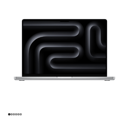
寸
MacBook
Pro
Apple
M4
Max
芯
片
(配
备
14
核
中
央
处
理
器
和