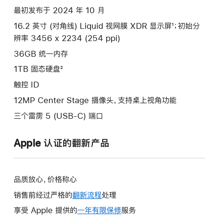
项)
最初发布于 2024 年 10 月
16.2 英寸 (对角线) Liquid 视网膜 XDR 显示屏¹；初始分
辨率 3456 x 2234 (254 ppi)
36GB 统一内存
1TB 固态硬盘²
触控 ID
12MP Center Stage 摄像头，支持桌上视角功能
三个雷雳 5 (USB-C) 端口
Apple 认证的翻新产品
品质放心，价格称心
销售前经过严格的
翻新流程
处理
享受 Apple 提供的
一年有限保修
此
服务