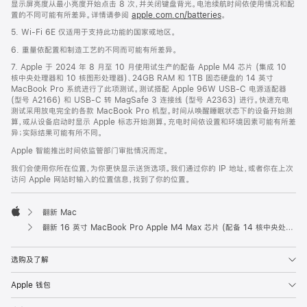
显示屏亮度从最小亮度开始点击 8 次，并关闭键盘背光。电池续航时间依使用情况和配
置的不同可能有所差异。详情请参阅
apple.com.cn/batteries
。
5. Wi-Fi 6E 仅适用于支持此功能的国家或地区。
6. 重量依配置和制造工艺的不同而可能有所差异。
7. Apple 于 2024 年 8 月至 10 月使用试生产的配备 Apple M4 芯片 (集成 10
核中央处理器和 10 核图形处理器)、24GB RAM 和 1TB 固态硬盘的 14 英寸
MacBook Pro 系统进行了此项测试。测试搭配 Apple 96W USB-C 电源适配器
(型号 A2166) 和 USB-C 转 MagSafe 3 连接线 (型号 A2363) 进行。快速充电
测试采用放电完全的各款 MacBook Pro 机型。时间从唤醒睡眠状态下的设备开始测
算，或从设备启动时显示 Apple 标志开始测算。充电时间依设置和环境因素可能有所差
异；实际结果可能有所不同。
Apple 智能推出时间依监管部门审批情况而定。
我们会使用你所在位置，为你更快显示送货选项。我们通过你的 IP 地址，或者你在上次
访问 Apple 网站时输入的位置信息，找到了你的位置。
翻新 Mac
Apple
翻新 16 英寸 MacBook Pro Apple M4 Max 芯片 (配备 14 核中央处理器和 32 核图形处理器) - 银色
选购及了解
Apple 钱包