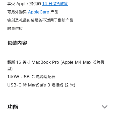
操
享受 Apple 提供的
14 日退货政策
此
作
操
可另外购买
AppleCare
此
产品
将
作
操
镌刻及礼品包装服务不适用于翻新产品
打
将
作
开
限量供应
打
将
新
开
打
的
包装内容
新
开
窗
的
新
口。
窗
的
口。
翻新 16 英寸 MacBook Pro (Apple M4 Max 芯片机
窗
型)
口。
140W USB-C 电源适配器
USB-C 转 MagSafe 3 连接线 (2 米)
功能