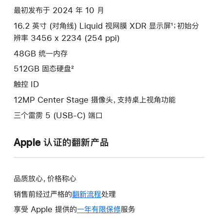
项)
最初发布于 2024 年 10 月
16.2 英寸 (对角线) Liquid 视网膜 XDR 显示屏¹；初始分
辨率 3456 x 2234 (254 ppi)
48GB 统一内存
512GB 固态硬盘²
触控 ID
12MP Center Stage 摄像头，支持桌上视角功能
三个雷雳 5 (USB-C) 端口
Apple 认证的翻新产品
品质放心，价格称心
销售前经过严格的
翻新流程
处理
享受 Apple 提供的
一年有限保修
此
服务