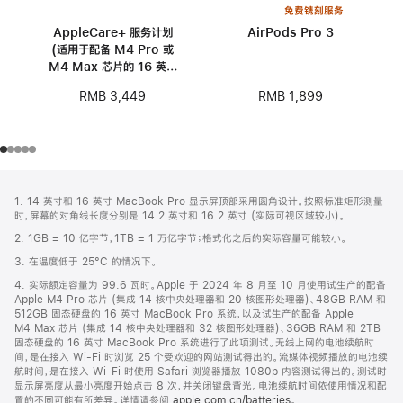
免费镌刻服务
AppleCare+ 服务计划
AirPods Pro 3
(适用于配备 M4 Pro 或
M4 Max 芯片的 16 英寸
MacBook Pro)
RMB 1,899
RMB 3,449
网
脚
1. 14 英寸和 16 英寸 MacBook Pro 显示屏顶部采用圆角设计。按照标准矩形测量
注
页
时，屏幕的对角线长度分别是 14.2 英寸和 16.2 英寸 (实际可视区域较小)。
页
2. 1GB = 10 亿字节，1TB = 1 万亿字节；格式化之后的实际容量可能较小。
脚
3. 在温度低于 25°C 的情况下。
4. 实际额定容量为 99.6 瓦时。Apple 于 2024 年 8 月至 10 月使用试生产的配备
Apple M4 Pro 芯片 (集成 14 核中央处理器和 20 核图形处理器)、48GB RAM 和
512GB 固态硬盘的 16 英寸 MacBook Pro 系统，以及试生产的配备 Apple
M4 Max 芯片 (集成 14 核中央处理器和 32 核图形处理器)、36GB RAM 和 2TB
固态硬盘的 16 英寸 MacBook Pro 系统进行了此项测试。无线上网的电池续航时
间，是在接入 Wi-Fi 时浏览 25 个受欢迎的网站测试得出的。流媒体视频播放的电池续
航时间，是在接入 Wi-Fi 时使用 Safari 浏览器播放 1080p 内容测试得出的。测试时
显示屏亮度从最小亮度开始点击 8 次，并关闭键盘背光。电池续航时间依使用情况和配
置的不同可能有所差异。详情请参阅
apple.com.cn/batteries
。