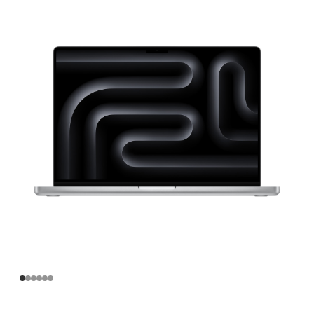
寸
MacBook
Pro
Apple
M4
Pro
芯
片
(配
备
14
核
中
央
处
理
器
和