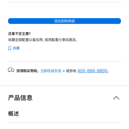
20
核
图
添加到购物袋
形
处
还拿不定主意？
理
收藏全部配置以备后用，或将配置分享给朋友。
器)
收藏
-
银
色
获得购买帮助，
立即在线交流
(在
或致电
400-666-8800
。
silver
新
512gb
窗
的
口
分
中
产品信息
打
期
开)
付
概述
款
选