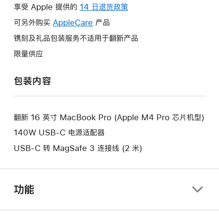
操
享受 Apple 提供的
14 日退货政策
此
作
操
可另外购买
AppleCare
此
产品
将
作
操
镌刻及礼品包装服务不适用于翻新产品
打
将
作
开
限量供应
打
将
新
开
打
的
包装内容
新
开
窗
的
新
口。
窗
的
口。
翻新 16 英寸 MacBook Pro (Apple M4 Pro 芯片机型)
窗
口。
140W USB-C 电源适配器
USB-C 转 MagSafe 3 连接线 (2 米)
功能