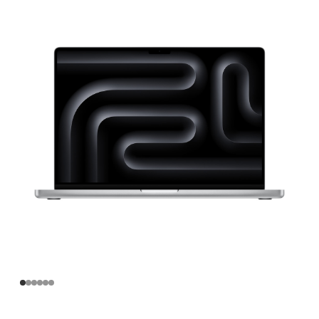
寸
MacBook
Pro
Apple
M4
Pro
芯
片
(配
备
14
核
中
央
处
理
器
和