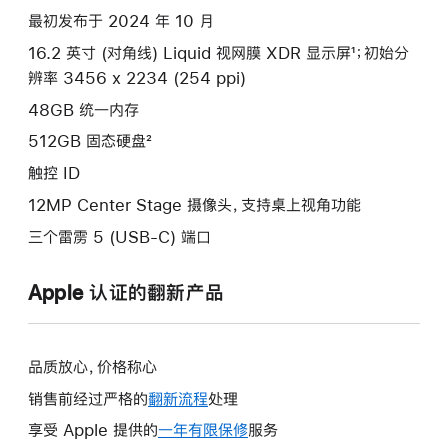
项)
最初发布于 2024 年 10 月
16.2 英寸 (对角线) Liquid 视网膜 XDR 显示屏¹；初始分
辨率 3456 x 2234 (254 ppi)
48GB 统一内存
512GB 固态硬盘²
触控 ID
12MP Center Stage 摄像头，支持桌上视角功能
三个雷雳 5 (USB-C) 端口
Apple 认证的翻新产品
品质放心，价格称心
销售前经过严格的
翻新流程
处理
享受 Apple 提供的
一年有限保修
此
服务