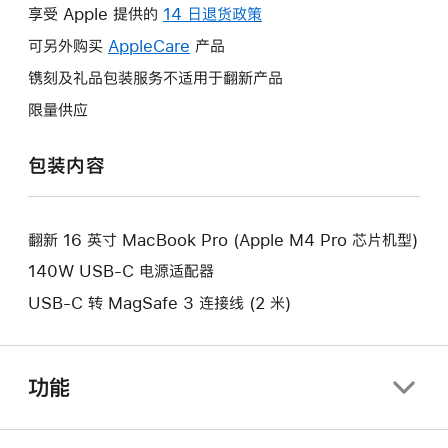
操
享受 Apple 提供的
14 日退货政策
此
作
操
可另外购买
AppleCare
此
产品
将
作
操
镌刻及礼品包装服务不适用于翻新产品
打
将
作
开
限量供应
打
将
新
开
打
的
包装内容
新
开
窗
的
新
口。
窗
的
口。
翻新 16 英寸 MacBook Pro (Apple M4 Pro 芯片机型)
窗
口。
140W USB-C 电源适配器
USB-C 转 MagSafe 3 连接线 (2 米)
功能