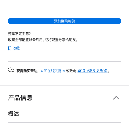
20
核
图
添加到购物袋
形
处
还拿不定主意？
理
收藏全部配置以备后用，或将配置分享给朋友。
器)
收藏
-
银
色
获得购买帮助，
立即在线交流
(在
或致电
400-666-8800
。
silver
新
512gb
窗
的
口
分
中
产品信息
打
期
开)
付
概述
款
选