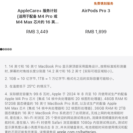
免费镌刻服务
AppleCare+ 服务计划
AirPods Pro 3
(适用于配备 M4 Pro 或
M4 Max 芯片的 16 英寸
MacBook Pro)
RMB 1,899
RMB 3,449
网
脚
1. 14 英寸和 16 英寸 MacBook Pro 显示屏顶部采用圆角设计。按照标准矩形测量
注
页
时，屏幕的对角线长度分别是 14.2 英寸和 16.2 英寸 (实际可视区域较小)。
页
2. 1GB = 10 亿字节，1TB = 1 万亿字节；格式化之后的实际容量可能较小。
脚
3. 在温度低于 25°C 的情况下。
4. 实际额定容量为 99.6 瓦时。Apple 于 2024 年 8 月至 10 月使用试生产的配备
Apple M4 Pro 芯片 (集成 14 核中央处理器和 20 核图形处理器)、48GB RAM 和
512GB 固态硬盘的 16 英寸 MacBook Pro 系统，以及试生产的配备 Apple
M4 Max 芯片 (集成 14 核中央处理器和 32 核图形处理器)、36GB RAM 和 2TB
固态硬盘的 16 英寸 MacBook Pro 系统进行了此项测试。无线上网的电池续航时
间，是在接入 Wi-Fi 时浏览 25 个受欢迎的网站测试得出的。流媒体视频播放的电池续
航时间，是在接入 Wi-Fi 时使用 Safari 浏览器播放 1080p 内容测试得出的。测试时
显示屏亮度从最小亮度开始点击 8 次，并关闭键盘背光。电池续航时间依使用情况和配
置的不同可能有所差异。详情请参阅
apple.com.cn/batteries
。