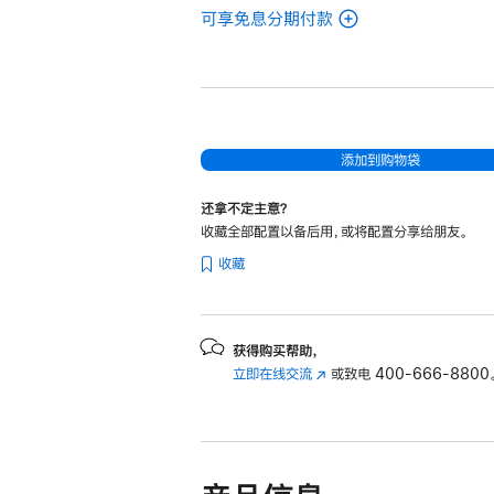
可享免息分期付款
(翻
新
14
英
寸
MacBook
添加到购物袋
Pro
还拿不定主意？
Apple
收藏全部配置以备后用，或将配置分享给朋友。
M4
收藏
Max
芯
片
(配
获得购买帮助，
立即在线交流
(在
或致电
400-666-8800
备
新
14
窗
核
口
中
中
央
打