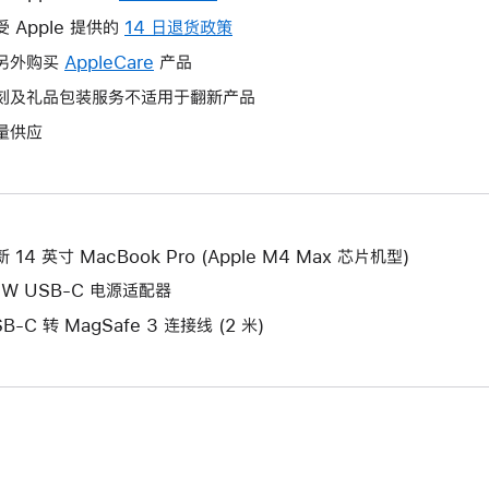
操
受 Apple 提供的
14 日退货政策
此
作
操
另外购买
AppleCare
此
产品
将
作
操
刻及礼品包装服务不适用于翻新产品
打
将
作
开
量供应
打
将
新
开
打
的
新
开
窗
的
新
口。
窗
的
 14 英寸 MacBook Pro (Apple M4 Max 芯片机型)
口。
窗
6W USB-C 电源适配器
口。
B-C 转 MagSafe 3 连接线 (2 米)