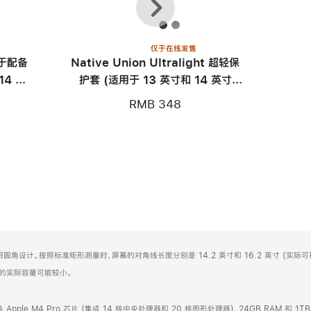
一
一
个
个
仅于在线发售
用于配备
Native Union Ultralight 超轻保
14 英
护套 (适用于 13 英寸和 14 英寸
MacBook)
RMB 348
屏顶部采用圆角设计。按照标准矩形测量时，屏幕的对角线长度分别是 14.2 英寸和 16.2 英寸 (实际
化之后的实际容量可能较小。
配备 Apple M4 Pro 芯片 (集成 14 核中央处理器和 20 核图形处理器)、24GB RAM 和 1