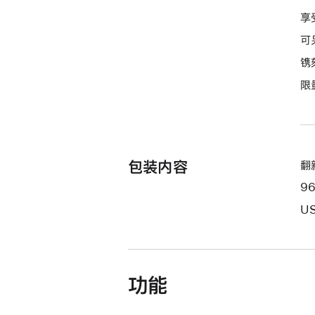
的
享
分
可
期
镌
付
限
款
选
项)
包装内容
翻新
9
US
功能