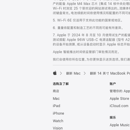
产的配备 Apple M4 Max 芯片 (集成 14 核中央
Wi-Fi 时浏览 25 个受欢迎的网站测试得出的。流媒体
闭键盘背光。电池续航时间依使用情况和配置的不同可
5. Wi-Fi 6E 仅适用于支持此功能的国家或地区。
6. 重量依配置和制造工艺的不同而可能有所差异。
7. Apple 于 2024 年 8 月至 10 月使用试生产的
测试搭配 Apple 96W USB-C 电源适配器 (型号 A
的设备开始测算，或从设备启动时显示 Apple 标志
Apple 智能推出时间依监管部门审批情况而定。
我们会使用你所在位置，为你更快显示送货选项。我们通过你
翻新 Mac
翻新 14 英寸 MacBook 
Apple
选购及了解
账户
商店
管理你的 App
Mac
Apple Stor
iPad
iCloud.com
iPhone
娱乐
Watch
Apple Music
Vision