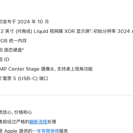
初发布于 2024 年 10 月
.2 英寸 (对角线) Liquid 视网膜 XDR 显示屏¹；初始分辨率 3024 x 
6GB 统一内存
TB 固态硬盘²
 ID
2MP Center Stage 摄像头，支持桌上视角功能
个雷雳 5 (USB-C) 端口
质放心，价格称心
售前经过严格的
翻新流程
处理
受 Apple 提供的
一年有限保修
此
服务