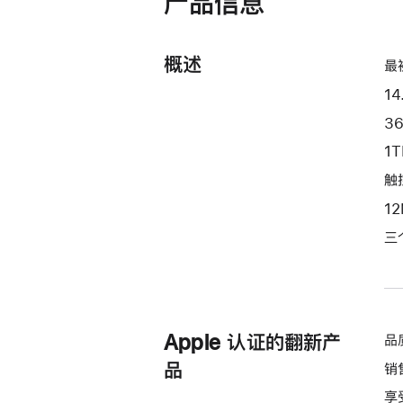
产品信息
开)
处
理
概述
器
最
和
14
32
3
核
1
图
形
触控
处
1
理
三
器)
-
深
空
黑
Apple 认证的翻新产
品
色
品
销
spaceblack
享
1tb