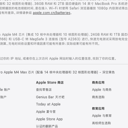
处理器和 32 核图形处理器)、36GB RAM 和 2TB 固态硬盘的 14 英寸 MacBook P
视频播放的电池续航时间，是在接入 Wi-Fi 时使用 Safari 浏览器播放 1080p 内容测
能有所差异。详情请参阅
apple.com.cn/batteries
。
配备 Apple M4 芯片 (集成 10 核中央处理器和 10 核图形处理器)、24GB RAM 和 1TB 
2166) 和 USB-C 转 MagSafe 3 连接线 (型号 A2363) 进行。快速充电测试采用放电
开始测算。充电时间依设置和环境因素可能有所差异；实际结果可能有所不同。
的 IP 地址，或者你在上次访问 Apple 网站时输入的位置信息，找到了你的位置。
Pro Apple M4 Max 芯片 (配备 14 核中央处理器和 32 核图形处理器) - 深空黑色
Apple Store 商店
商务应用
le 账户
查找零售店
Apple 与商务
e 账户
Genius Bar 天才吧
商务选购
Today at Apple
教育应用
Apple 夏令营
Apple 与教育
Apple Store App
高校师生选购
认证的翻新产品