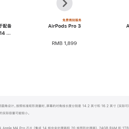
一
一
个
个
免费镌刻服务
用于配备
AirPods Pro 3
14 英
RMB 1,899
屏顶部采用圆角设计。按照标准矩形测量时，屏幕的对角线长度分别是 14.2 英寸和 16.2 英寸 (实际
化之后的实际容量可能较小。
配备 Apple M4 Pro 芯片 (集成 14 核中央处理器和 20 核图形处理器)、24GB RAM 和 1