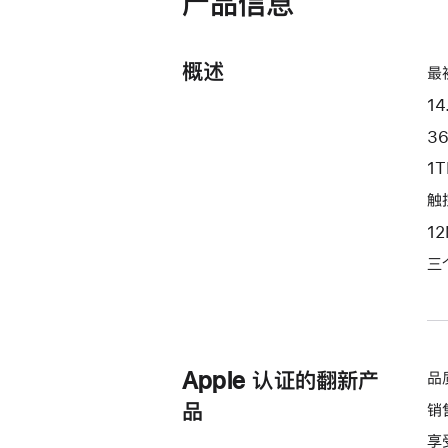
产品信息
开)
处
理
概述
器
最
和
14
32
3
核
1
图
形
触控
处
1
理
三
器)
-
深
空
黑
Apple 认证的翻新产
品
色
品
销
spaceblack
享
1tb