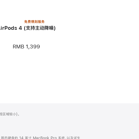
免费镌刻服务
AirPods 4 (支持主动降噪)
RMB 1,399
可视区域较小)。
TB 固态硬盘的 14 英寸 MacBook Pro 系统，以及试生