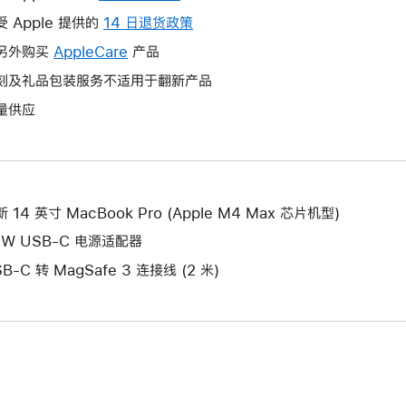
操
受 Apple 提供的
14 日退货政策
此
作
操
另外购买
AppleCare
此
产品
将
作
操
刻及礼品包装服务不适用于翻新产品
打
将
作
开
量供应
打
将
新
开
打
的
新
开
窗
的
新
口。
窗
的
 14 英寸 MacBook Pro (Apple M4 Max 芯片机型)
口。
窗
6W USB-C 电源适配器
口。
B-C 转 MagSafe 3 连接线 (2 米)