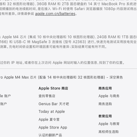
处理器和 32 核图形处理器)、36GB RAM 和 2TB 固态硬盘的 14 英寸 MacBook P
视频播放的电池续航时间，是在接入 Wi-Fi 时使用 Safari 浏览器播放 1080p 内容测
能有所差异。详情请参阅
apple.com.cn/batteries
。
配备 Apple M4 芯片 (集成 10 核中央处理器和 10 核图形处理器)、24GB RAM 和 1TB 
2166) 和 USB-C 转 MagSafe 3 连接线 (型号 A2363) 进行。快速充电测试采用放电
开始测算。充电时间依设置和环境因素可能有所差异；实际结果可能有所不同。
的 IP 地址，或者你在上次访问 Apple 网站时输入的位置信息，找到了你的位置。
Pro Apple M4 Max 芯片 (配备 14 核中央处理器和 32 核图形处理器) - 深空黑色
Apple Store 商店
商务应用
le 账户
查找零售店
Apple 与商务
e 账户
Genius Bar 天才吧
商务选购
Today at Apple
教育应用
Apple 夏令营
Apple 与教育
Apple Store App
高校师生选购
认证的翻新产品