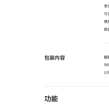
的
享
分
可
期
镌
付
限
款
选
项)
包装内容
翻新
9
US
功能