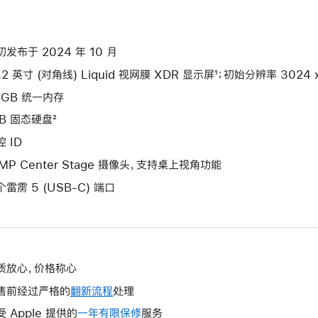
初发布于 2024 年 10 月
.2 英寸 (对角线) Liquid 视网膜 XDR 显示屏¹；初始分辨率 3024 x 
6GB 统一内存
TB 固态硬盘²
 ID
2MP Center Stage 摄像头，支持桌上视角功能
个雷雳 5 (USB-C) 端口
质放心，价格称心
售前经过严格的
翻新流程
处理
受 Apple 提供的
一年有限保修
此
服务