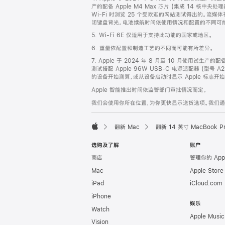
产的配备 Apple M4 Max 芯片 (集成 14 核中央
Wi-Fi 时浏览 25 个受欢迎的网站测试得出的。流媒体
闭键盘背光。电池续航时间依使用情况和配置的不同可
5. Wi-Fi 6E 仅适用于支持此功能的国家或地区。
6. 重量依配置和制造工艺的不同而可能有所差异。
7. Apple 于 2024 年 8 月至 10 月使用试生产的
测试搭配 Apple 96W USB-C 电源适配器 (型号 A
的设备开始测算，或从设备启动时显示 Apple 标志
Apple 智能推出时间依监管部门审批情况而定。
我们会使用你所在位置，为你更快显示送货选项。我们通过你
翻新 Mac
翻新 14 英寸 MacBook 
Apple
选购及了解
账户
商店
管理你的 App
Mac
Apple Stor
iPad
iCloud.com
iPhone
娱乐
Watch
Apple Music
Vision