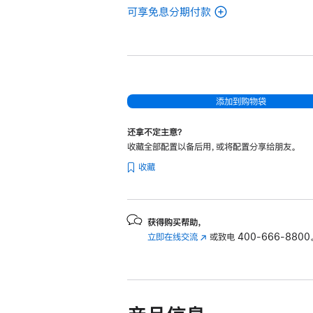
可享免息分期付款
(翻
新
14
英
寸
MacBook
添加到购物袋
Pro
还拿不定主意？
Apple
收藏全部配置以备后用，或将配置分享给朋友。
M4
收藏
Max
芯
片
(配
获得购买帮助，
立即在线交流
(在
或致电
400-666-8800
备
新
14
窗
核
口
中
中
央
打