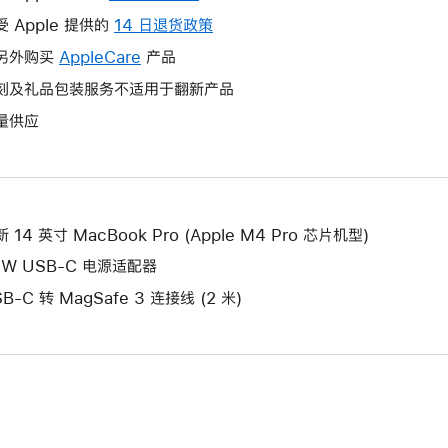
操
受 Apple 提供的
14 日退货政策
此
作
操
另外购买
AppleCare
此
产品
将
作
操
刻及礼品包装服务不适用于翻新产品
打
将
作
开
量供应
打
将
新
开
打
的
新
开
窗
的
新
口。
窗
的
 14 英寸 MacBook Pro (Apple M4 Pro 芯片机型)
口。
窗
6W USB-C 电源适配器
口。
B-C 转 MagSafe 3 连接线 (2 米)