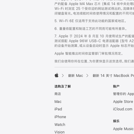
产的配备 Apple M4 Max 芯片 (集成 14 核中央
Wi-Fi 时浏览 25 个受欢迎的网站测试得出的。流媒体
闭键盘背光。电池续航时间依使用情况和配置的不同可
5. Wi-Fi 6E 仅适用于支持此功能的国家或地区。
6. 重量依配置和制造工艺的不同而可能有所差异。
7. Apple 于 2024 年 8 月至 10 月使用试生产的
测试搭配 Apple 96W USB-C 电源适配器 (型号 A
的设备开始测算，或从设备启动时显示 Apple 标志
Apple 智能推出时间依监管部门审批情况而定。
我们会使用你所在位置，为你更快显示送货选项。我们通过你
翻新 Mac
翻新 14 英寸 MacBook 
Apple
选购及了解
账户
商店
管理你的 App
Mac
Apple Stor
iPad
iCloud.com
iPhone
娱乐
Watch
Apple Music
Vision