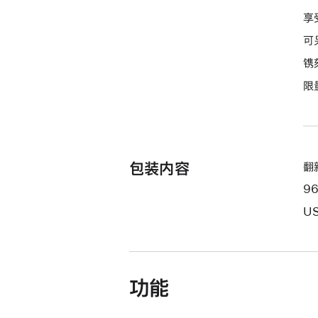
的
享
分
可
期
镌
付
限
款
选
项)
包装内容
翻新
9
US
功能