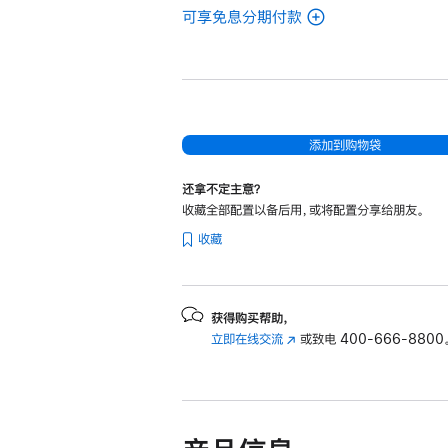
可享免息分期付款
(翻
新
14
英
寸
MacBook
添加到购物袋
Pro
还拿不定主意？
Apple
收藏全部配置以备后用，或将配置分享给朋友。
M4
收藏
Pro
芯
片
(配
获得购买帮助，
立即在线交流
(在
或致电
400-666-8800
备
新
14
窗
核
口
中
中
央
打