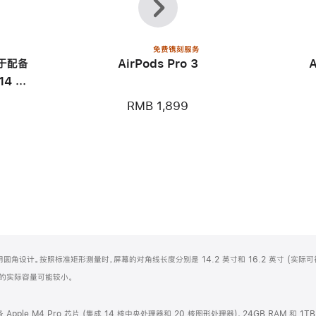
一
一
个
个
免费镌刻服务
用于配备
AirPods Pro 3
14 英
RMB 1,899
屏顶部采用圆角设计。按照标准矩形测量时，屏幕的对角线长度分别是 14.2 英寸和 16.2 英寸 (实际
化之后的实际容量可能较小。
配备 Apple M4 Pro 芯片 (集成 14 核中央处理器和 20 核图形处理器)、24GB RAM 和 1