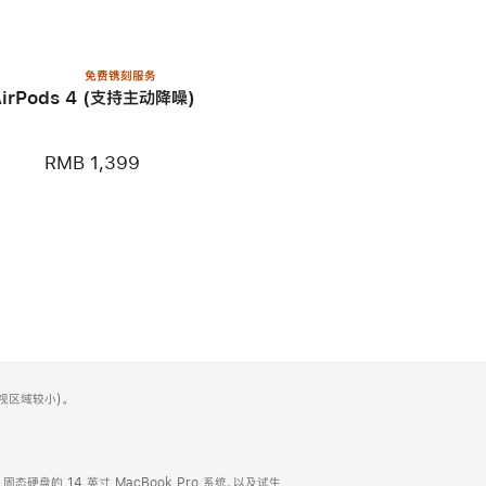
免费镌刻服务
AirPods 4 (支持主动降噪)
RMB 1,399
可视区域较小)。
TB 固态硬盘的 14 英寸 MacBook Pro 系统，以及试生