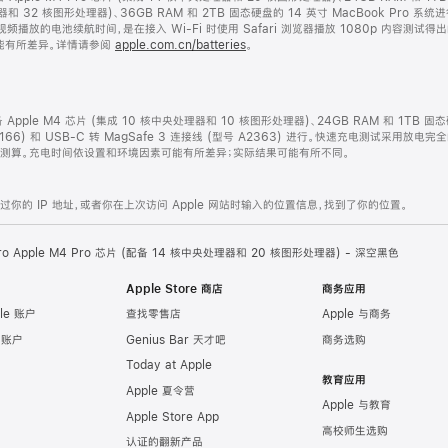
处理器和 32 核图形处理器)、36GB RAM 和 2TB 固态硬盘的 14 英寸 MacBook P
视频播放的电池续航时间，是在接入 Wi-Fi 时使用 Safari 浏览器播放 1080p 内容测
能有所差异。详情请参阅
apple.com.cn/batteries
。
配备 Apple M4 芯片 (集成 10 核中央处理器和 10 核图形处理器)、24GB RAM 和 1TB 
2166) 和 USB-C 转 MagSafe 3 连接线 (型号 A2363) 进行。快速充电测试采用放电
开始测算。充电时间依设置和环境因素可能有所差异；实际结果可能有所不同。
的 IP 地址，或者你在上次访问 Apple 网站时输入的位置信息，找到了你的位置。
Pro Apple M4 Pro 芯片 (配备 14 核中央处理器和 20 核图形处理器) - 深空黑色
Apple Store 商店
商务应用
le 账户
查找零售店
Apple 与商务
e 账户
Genius Bar 天才吧
商务选购
Today at Apple
教育应用
Apple 夏令营
Apple 与教育
Apple Store App
高校师生选购
认证的翻新产品