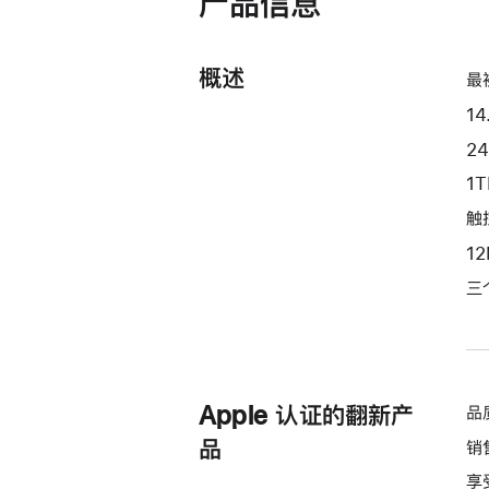
产品信息
开)
处
理
概述
器
最
和
14
20
2
核
1
图
形
触控
处
1
理
三
器)
-
深
空
黑
Apple 认证的翻新产
品
色
品
销
spaceblack
享
1tb