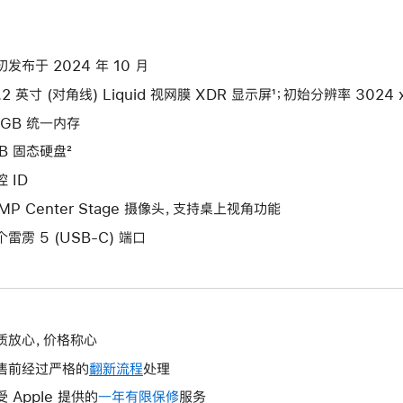
初发布于 2024 年 10 月
.2 英寸 (对角线) Liquid 视网膜 XDR 显示屏¹；初始分辨率 3024 x 
4GB 统一内存
TB 固态硬盘²
 ID
2MP Center Stage 摄像头，支持桌上视角功能
个雷雳 5 (USB-C) 端口
质放心，价格称心
售前经过严格的
翻新流程
处理
受 Apple 提供的
一年有限保修
此
服务