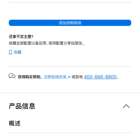
20
核
图
添加到购物袋
形
处
还拿不定主意？
理
收藏全部配置以备后用，或将配置分享给朋友。
器)
收藏
-
深
空
获得购买帮助，
立即在线交流
(在
或致电
400-666-8800
。
黑
新
色
窗
spaceblack
口
1tb
中
产品信息
打
的
开)
分
概述
期
付