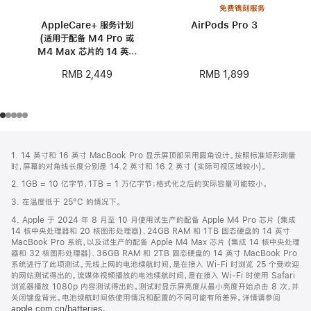
免费镌刻服务
AppleCare+ 服务计划
AirPods Pro 3
(适用于配备 M4 Pro 或
M4 Max 芯片的 14 英寸
MacBook Pro)
RMB 1,899
RMB 2,449
网
脚
1. 14 英寸和 16 英寸 MacBook Pro 显示屏顶部采用圆角设计。按照标准矩形测量
注
页
时，屏幕的对角线长度分别是 14.2 英寸和 16.2 英寸 (实际可视区域较小)。
页
2. 1GB = 10 亿字节，1TB = 1 万亿字节；格式化之后的实际容量可能较小。
脚
3. 在温度低于 25°C 的情况下。
4. Apple 于 2024 年 8 月至 10 月使用试生产的配备 Apple M4 Pro 芯片 (集成
14 核中央处理器和 20 核图形处理器)、24GB RAM 和 1TB 固态硬盘的 14 英寸
MacBook Pro 系统，以及试生产的配备 Apple M4 Max 芯片 (集成 14 核中央处理
器和 32 核图形处理器)、36GB RAM 和 2TB 固态硬盘的 14 英寸 MacBook Pro
系统进行了此项测试。无线上网的电池续航时间，是在接入 Wi-Fi 时浏览 25 个受欢迎
的网站测试得出的。流媒体视频播放的电池续航时间，是在接入 Wi-Fi 时使用 Safari
浏览器播放 1080p 内容测试得出的。测试时显示屏亮度从最小亮度开始点击 8 次，并
关闭键盘背光。电池续航时间依使用情况和配置的不同可能有所差异。详情请参阅
apple.com.cn/batteries
。