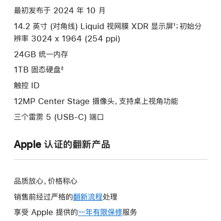
款
最初发布于 2024 年 10 月
选
14.2 英寸 (对角线) Liquid 视网膜 XDR 显示屏¹；初始分
项)
辨率 3024 x 1964 (254 ppi)
24GB 统一内存
1TB 固态硬盘²
触控 ID
12MP Center Stage 摄像头，支持桌上视角功能
三个雷雳 5 (USB-C) 端口
Apple 认证的翻新产品
品质放心，价格称心
销售前经过严格的
翻新流程
处理
享受 Apple 提供的
一年有限保修
此
服务