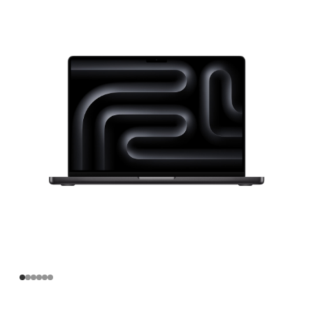
寸
MacBook
Pro
Apple
M4
Pro
芯
片
(配
备
14
核
中
央
处
理
器
和