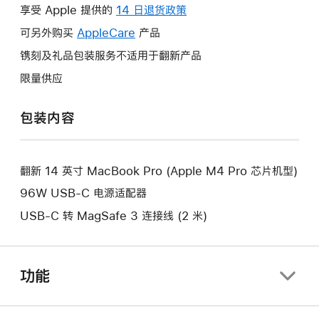
操
享受 Apple 提供的
14 日退货政策
此
作
操
可另外购买
AppleCare
此
产品
将
作
操
镌刻及礼品包装服务不适用于翻新产品
打
将
作
开
限量供应
打
将
新
开
打
的
包装内容
新
开
窗
的
新
口。
窗
的
口。
翻新 14 英寸 MacBook Pro (Apple M4 Pro 芯片机型)
窗
口。
96W USB-C 电源适配器
USB-C 转 MagSafe 3 连接线 (2 米)
功能