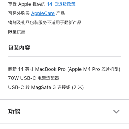
操
享受 Apple 提供的
14 日退货政策
此
作
操
可另外购买
AppleCare
此
产品
将
作
操
镌刻及礼品包装服务不适用于翻新产品
打
将
作
开
限量供应
打
将
新
开
打
的
包装内容
新
开
窗
的
新
口。
窗
的
口。
翻新 14 英寸 MacBook Pro (Apple M4 Pro 芯片机型)
窗
口。
70W USB-C 电源适配器
USB-C 转 MagSafe 3 连接线 (2 米)
功能