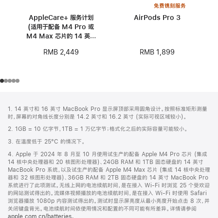
免费镌刻服务
AppleCare+ 服务计划
AirPods Pro 3
(适用于配备 M4 Pro 或
M4 Max 芯片的 14 英寸
MacBook Pro)
RMB 1,899
RMB 2,449
网
脚
1. 14 英寸和 16 英寸 MacBook Pro 显示屏顶部采用圆角设计。按照标准矩形测量
注
页
时，屏幕的对角线长度分别是 14.2 英寸和 16.2 英寸 (实际可视区域较小)。
页
2. 1GB = 10 亿字节，1TB = 1 万亿字节；格式化之后的实际容量可能较小。
脚
3. 在温度低于 25°C 的情况下。
4. Apple 于 2024 年 8 月至 10 月使用试生产的配备 Apple M4 Pro 芯片 (集成
14 核中央处理器和 20 核图形处理器)、24GB RAM 和 1TB 固态硬盘的 14 英寸
MacBook Pro 系统，以及试生产的配备 Apple M4 Max 芯片 (集成 14 核中央处理
器和 32 核图形处理器)、36GB RAM 和 2TB 固态硬盘的 14 英寸 MacBook Pro
系统进行了此项测试。无线上网的电池续航时间，是在接入 Wi-Fi 时浏览 25 个受欢迎
的网站测试得出的。流媒体视频播放的电池续航时间，是在接入 Wi-Fi 时使用 Safari
浏览器播放 1080p 内容测试得出的。测试时显示屏亮度从最小亮度开始点击 8 次，并
关闭键盘背光。电池续航时间依使用情况和配置的不同可能有所差异。详情请参阅
apple.com.cn/batteries
。