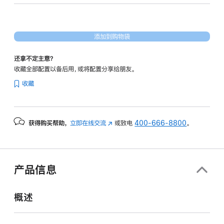
16
核
图
添加到购物袋
形
处
还拿不定主意？
理
收藏全部配置以备后用，或将配置分享给朋友。
器)
收藏
-
深
空
获得购买帮助，
立即在线交流
(在
或致电
400-666-8800
。
黑
新
色
窗
spaceblack
口
512gb
中
产品信息
打
的
开)
分
概述
期
付