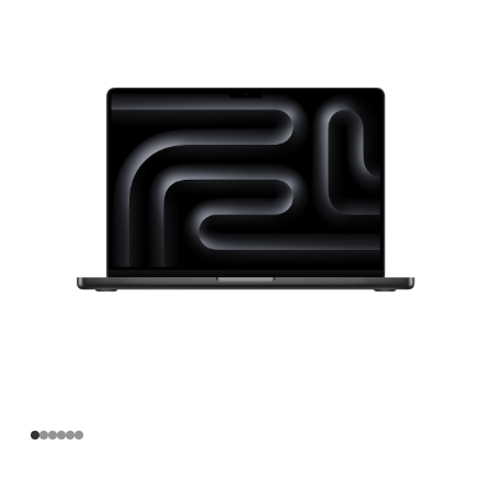
寸
MacBook
Pro
Apple
M4
Pro
芯
片
(配
备
12
核
中
央
处
理
器
和