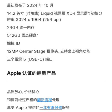
款
最初发布于 2024 年 10 月
选
14.2 英寸 (对角线) Liquid 视网膜 XDR 显示屏¹；初始分
项)
辨率 3024 x 1964 (254 ppi)
24GB 统一内存
512GB 固态硬盘²
触控 ID
12MP Center Stage 摄像头，支持桌上视角功能
三个雷雳 5 (USB-C) 端口
Apple 认证的翻新产品
品质放心，价格称心
销售前经过严格的
翻新流程
处理
享受 Apple 提供的
一年有限保修
此
服务