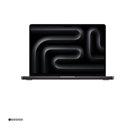
寸
MacBook
Pro
Apple
M4
Pro
芯
片
(配
备
12
核
中
央
处
理
器
和