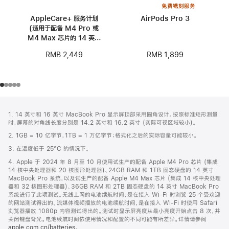
免费镌刻服务
AppleCare+ 服务计划
AirPods Pro 3
(适用于配备 M4 Pro 或
M4 Max 芯片的 14 英寸
MacBook Pro)
RMB 1,899
RMB 2,449
网
脚
1. 14 英寸和 16 英寸 MacBook Pro 显示屏顶部采用圆角设计。按照标准矩形测量
注
页
时，屏幕的对角线长度分别是 14.2 英寸和 16.2 英寸 (实际可视区域较小)。
页
2. 1GB = 10 亿字节，1TB = 1 万亿字节；格式化之后的实际容量可能较小。
脚
3. 在温度低于 25°C 的情况下。
4. Apple 于 2024 年 8 月至 10 月使用试生产的配备 Apple M4 Pro 芯片 (集成
14 核中央处理器和 20 核图形处理器)、24GB RAM 和 1TB 固态硬盘的 14 英寸
MacBook Pro 系统，以及试生产的配备 Apple M4 Max 芯片 (集成 14 核中央处理
器和 32 核图形处理器)、36GB RAM 和 2TB 固态硬盘的 14 英寸 MacBook Pro
系统进行了此项测试。无线上网的电池续航时间，是在接入 Wi-Fi 时浏览 25 个受欢迎
的网站测试得出的。流媒体视频播放的电池续航时间，是在接入 Wi-Fi 时使用 Safari
浏览器播放 1080p 内容测试得出的。测试时显示屏亮度从最小亮度开始点击 8 次，并
关闭键盘背光。电池续航时间依使用情况和配置的不同可能有所差异。详情请参阅
apple.com.cn/batteries
。