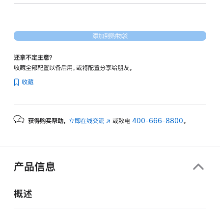
16
核
图
添加到购物袋
形
处
还拿不定主意？
理
收藏全部配置以备后用，或将配置分享给朋友。
器)
收藏
-
深
空
获得购买帮助，
立即在线交流
(在
或致电
400-666-8800
。
黑
新
色
窗
spaceblack
口
512gb
中
产品信息
打
的
开)
分
概述
期
付