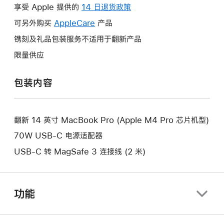
操
享受 Apple 提供的
14 日退货政策
此
作
操
可另外购买
AppleCare
此
产品
将
作
操
镌刻及礼品包装服务不适用于翻新产品
打
将
作
开
限量供应
打
将
新
开
打
的
包装内容
新
开
窗
的
新
口。
窗
的
口。
翻新 14 英寸 MacBook Pro (Apple M4 Pro 芯片机型)
窗
口。
70W USB-C 电源适配器
USB-C 转 MagSafe 3 连接线 (2 米)
功能