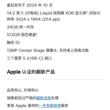
款
最初发布于 2024 年 10 月
选
14.2 英寸 (对角线) Liquid 视网膜 XDR 显示屏¹；初始分
项)
辨率 3024 x 1964 (254 ppi)
24GB 统一内存
512GB 固态硬盘²
触控 ID
12MP Center Stage 摄像头，支持桌上视角功能
三个雷雳 5 (USB-C) 端口
Apple 认证的翻新产品
品质放心，价格称心
销售前经过严格的
翻新流程
处理
享受 Apple 提供的
一年有限保修
此
服务