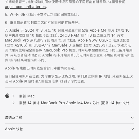
关闭键盘背光。电池续航时间依使用情况和配置的不同可能有所差异。详情请参阅
apple.com.cn/batteries
。
5. Wi-Fi 6E 仅适用于支持此功能的国家或地区。
6. 重量依配置和制造工艺的不同而可能有所差异。
7. Apple 于 2024 年 8 月至 10 月使用试生产的配备 Apple M4 芯片 (集成 10
核中央处理器和 10 核图形处理器)、24GB RAM 和 1TB 固态硬盘的 14 英寸
MacBook Pro 系统进行了此项测试。测试搭配 Apple 96W USB-C 电源适配器
(型号 A2166) 和 USB-C 转 MagSafe 3 连接线 (型号 A2363) 进行。快速充电
测试采用放电完全的各款 MacBook Pro 机型。时间从唤醒睡眠状态下的设备开始测
算，或从设备启动时显示 Apple 标志开始测算。充电时间依设置和环境因素可能有所差
异；实际结果可能有所不同。
Apple 智能推出时间依监管部门审批情况而定。
我们会使用你所在位置，为你更快显示送货选项。我们通过你的 IP 地址，或者你在上次
访问 Apple 网站时输入的位置信息，找到了你的位置。
翻新 Mac
Apple
翻新 14 英寸 MacBook Pro Apple M4 Max 芯片 (配备 14 核中央处理器和 32 核图形处理器) - 银色
选购及了解
Apple 钱包