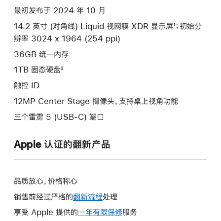
项)
最初发布于 2024 年 10 月
14.2 英寸 (对角线) Liquid 视网膜 XDR 显示屏¹；初始分
辨率 3024 x 1964 (254 ppi)
36GB 统一内存
1TB 固态硬盘²
触控 ID
12MP Center Stage 摄像头，支持桌上视角功能
三个雷雳 5 (USB-C) 端口
Apple 认证的翻新产品
品质放心，价格称心
销售前经过严格的
翻新流程
处理
享受 Apple 提供的
一年有限保修
此
服务