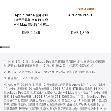
免费镌刻服务
AppleCare+ 服务计划
AirPods Pro 3
(适用于配备 M4 Pro 或
M4 Max 芯片的 14 英寸
MacBook Pro)
RMB 1,899
RMB 2,449
网
脚
1. 14 英寸和 16 英寸 MacBook Pro 显示屏顶部采用圆角设计。按照标准矩形测量
注
页
时，屏幕的对角线长度分别是 14.2 英寸和 16.2 英寸 (实际可视区域较小)。
页
2. 1GB = 10 亿字节，1TB = 1 万亿字节；格式化之后的实际容量可能较小。
脚
3. 在温度低于 25°C 的情况下。
4. Apple 于 2024 年 8 月至 10 月使用试生产的配备 Apple M4 Pro 芯片 (集成
14 核中央处理器和 20 核图形处理器)、24GB RAM 和 1TB 固态硬盘的 14 英寸
MacBook Pro 系统，以及试生产的配备 Apple M4 Max 芯片 (集成 14 核中央处理
器和 32 核图形处理器)、36GB RAM 和 2TB 固态硬盘的 14 英寸 MacBook Pro
系统进行了此项测试。无线上网的电池续航时间，是在接入 Wi-Fi 时浏览 25 个受欢迎
的网站测试得出的。流媒体视频播放的电池续航时间，是在接入 Wi-Fi 时使用 Safari
浏览器播放 1080p 内容测试得出的。测试时显示屏亮度从最小亮度开始点击 8 次，并