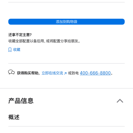
32
核
图
添加到购物袋
形
处
还拿不定主意？
理
收藏全部配置以备后用，或将配置分享给朋友。
器)
收藏
-
银
色
获得购买帮助，
立即在线交流
(在
或致电
400-666-8800
。
silver
新
1tb
窗
的
口
分
中
产品信息
打
期
开)
付
概述
款
选