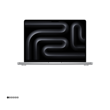
寸
MacBook
Pro
Apple
M4
Max
芯
片
(配
备
14
核
中
央
处
理
器
和