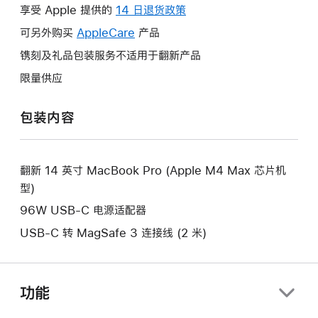
操
享受 Apple 提供的
14 日退货政策
此
作
操
可另外购买
AppleCare
此
产品
将
作
操
镌刻及礼品包装服务不适用于翻新产品
打
将
作
开
限量供应
打
将
新
开
打
的
包装内容
新
开
窗
的
新
口。
窗
的
口。
翻新 14 英寸 MacBook Pro (Apple M4 Max 芯片机
窗
型)
口。
96W USB-C 电源适配器
USB-C 转 MagSafe 3 连接线 (2 米)
功能