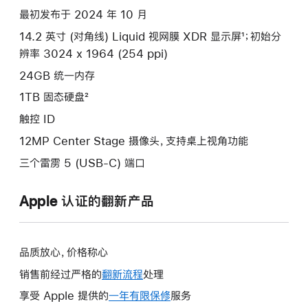
项)
最初发布于 2024 年 10 月
14.2 英寸 (对角线) Liquid 视网膜 XDR 显示屏¹；初始分
辨率 3024 x 1964 (254 ppi)
24GB 统一内存
1TB 固态硬盘²
触控 ID
12MP Center Stage 摄像头，支持桌上视角功能
三个雷雳 5 (USB-C) 端口
Apple 认证的翻新产品
品质放心，价格称心
销售前经过严格的
翻新流程
处理
享受 Apple 提供的
一年有限保修
此
服务