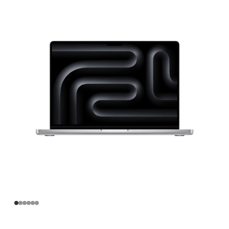
寸
MacBook
Pro
Apple
M4
Pro
芯
片
(配
备
14
核
中
央
处
理
器
和