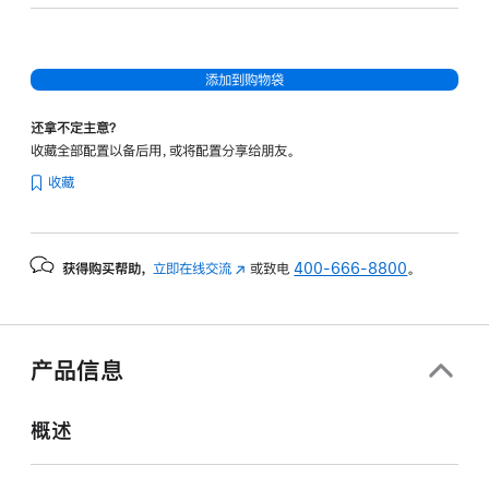
20
核
图
添加到购物袋
形
处
还拿不定主意？
理
收藏全部配置以备后用，或将配置分享给朋友。
器)
收藏
-
银
色
获得购买帮助，
立即在线交流
(在
或致电
400-666-8800
。
silver
新
1tb
窗
的
口
分
中
产品信息
打
期
开)
付
概述
款
选