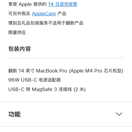
操
享受 Apple 提供的
14 日退货政策
此
作
操
可另外购买
AppleCare
此
产品
将
作
操
镌刻及礼品包装服务不适用于翻新产品
打
将
作
开
限量供应
打
将
新
开
打
的
包装内容
新
开
窗
的
新
口。
窗
的
口。
翻新 14 英寸 MacBook Pro (Apple M4 Pro 芯片机型)
窗
口。
96W USB-C 电源适配器
USB-C 转 MagSafe 3 连接线 (2 米)
功能