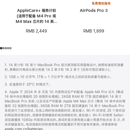
免费镌刻服务
AppleCare+ 服务计划
AirPods Pro 3
(适用于配备 M4 Pro 或
M4 Max 芯片的 14 英寸
MacBook Pro)
RMB 1,899
RMB 2,449
网
脚
1. 14 英寸和 16 英寸 MacBook Pro 显示屏顶部采用圆角设计。按照标准矩形测量
注
页
时，屏幕的对角线长度分别是 14.2 英寸和 16.2 英寸 (实际可视区域较小)。
页
2. 1GB = 10 亿字节，1TB = 1 万亿字节；格式化之后的实际容量可能较小。
脚
3. 在温度低于 25°C 的情况下。
4. Apple 于 2024 年 8 月至 10 月使用试生产的配备 Apple M4 Pro 芯片 (集成
14 核中央处理器和 20 核图形处理器)、24GB RAM 和 1TB 固态硬盘的 14 英寸
MacBook Pro 系统，以及试生产的配备 Apple M4 Max 芯片 (集成 14 核中央处理
器和 32 核图形处理器)、36GB RAM 和 2TB 固态硬盘的 14 英寸 MacBook Pro
系统进行了此项测试。无线上网的电池续航时间，是在接入 Wi-Fi 时浏览 25 个受欢迎
的网站测试得出的。流媒体视频播放的电池续航时间，是在接入 Wi-Fi 时使用 Safari
浏览器播放 1080p 内容测试得出的。测试时显示屏亮度从最小亮度开始点击 8 次，并
关闭键盘背光。电池续航时间依使用情况和配置的不同可能有所差异。详情请参阅
apple.com.cn/batteries
。