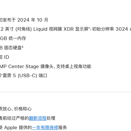
初发布于 2024 年 10 月
.2 英寸 (对角线) Liquid 视网膜 XDR 显示屏¹；初始分辨率 3024 x 
4GB 统一内存
TB 固态硬盘²
 ID
2MP Center Stage 摄像头，支持桌上视角功能
个雷雳 5 (USB-C) 端口
质放心，价格称心
售前经过严格的
翻新流程
处理
受 Apple 提供的
一年有限保修
此
服务