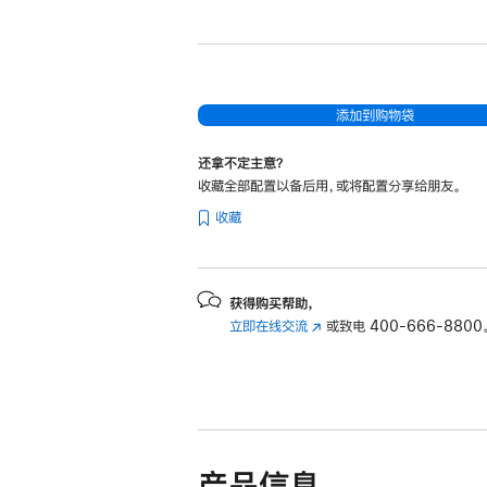
新
14
英
寸
MacBook
添加到购物袋
Pro
还拿不定主意？
Apple
收藏全部配置以备后用，或将配置分享给朋友。
M4
收藏
Pro
芯
片
(配
获得购买帮助，
立即在线交流
(在
或致电
400-666-8800
备
新
14
窗
核
口
中
中
央
打
开)
处
产品信息