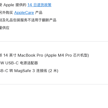
操
受 Apple 提供的
14 日退货政策
此
作
操
另外购买
AppleCare
此
产品
将
作
操
刻及礼品包装服务不适用于翻新产品
打
将
作
开
量供应
打
将
新
开
打
的
新
开
窗
的
新
口。
窗
的
 14 英寸 MacBook Pro (Apple M4 Pro 芯片机型)
口。
窗
6W USB-C 电源适配器
口。
B-C 转 MagSafe 3 连接线 (2 米)