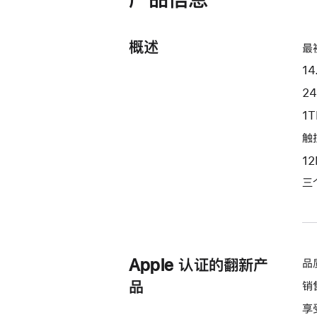
理
器
和
概述
最
20
14
核
图
2
形
1
处
触控
理
1
器)
-
三
银
色
silver
1tb
Apple 认证的翻新产
品
的
品
销
分
期
享