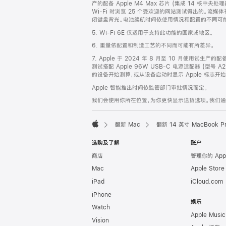
产的配备 Apple M4 Max 芯片 (集成 14 核中央
Wi-Fi 时浏览 25 个受欢迎的网站测试得出的。流媒体
闭键盘背光。电池续航时间依使用情况和配置的不同可
5. Wi-Fi 6E 仅适用于支持此功能的国家或地区。
6. 重量依配置和制造工艺的不同而可能有所差异。
7. Apple 于 2024 年 8 月至 10 月使用试生产的
测试搭配 Apple 96W USB-C 电源适配器 (型号 A
的设备开始测算，或从设备启动时显示 Apple 标志
Apple 智能推出时间依监管部门审批情况而定。
我们会使用你所在位置，为你更快显示送货选项。我们通过你
翻新 Mac
翻新 14 英寸 MacBook 
Apple
选购及了解
账户
商店
管理你的 App
Mac
Apple Stor
iPad
iCloud.com
iPhone
娱乐
Watch
Apple Music
Vision