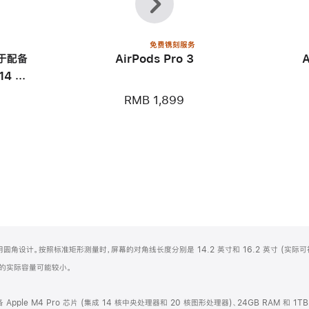
一
一
个
个
免费镌刻服务
用于配备
AirPods Pro 3
14 英
RMB 1,899
屏顶部采用圆角设计。按照标准矩形测量时，屏幕的对角线长度分别是 14.2 英寸和 16.2 英寸 (实际
化之后的实际容量可能较小。
配备 Apple M4 Pro 芯片 (集成 14 核中央处理器和 20 核图形处理器)、24GB RAM 和 1