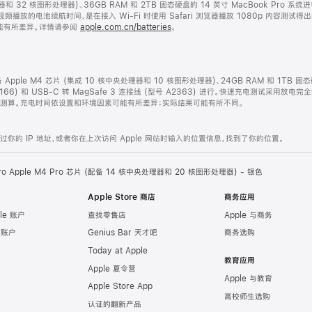
处理器和 32 核图形处理器)、36GB RAM 和 2TB 固态硬盘的 14 英寸 MacBook P
视频播放的电池续航时间，是在接入 Wi-Fi 时使用 Safari 浏览器播放 1080p 内容测
能有所差异。详情请参阅
apple.com.cn/batteries
。
配备 Apple M4 芯片 (集成 10 核中央处理器和 10 核图形处理器)、24GB RAM 和 1TB 
2166) 和 USB-C 转 MagSafe 3 连接线 (型号 A2363) 进行。快速充电测试采用放电
开始测算。充电时间依设置和环境因素可能有所差异；实际结果可能有所不同。
的 IP 地址，或者你在上次访问 Apple 网站时输入的位置信息，找到了你的位置。
Pro Apple M4 Pro 芯片 (配备 14 核中央处理器和 20 核图形处理器) - 银色
Apple Store 商店
商务应用
le 账户
查找零售店
Apple 与商务
e 账户
Genius Bar 天才吧
商务选购
Today at Apple
教育应用
Apple 夏令营
Apple 与教育
Apple Store App
高校师生选购
认证的翻新产品