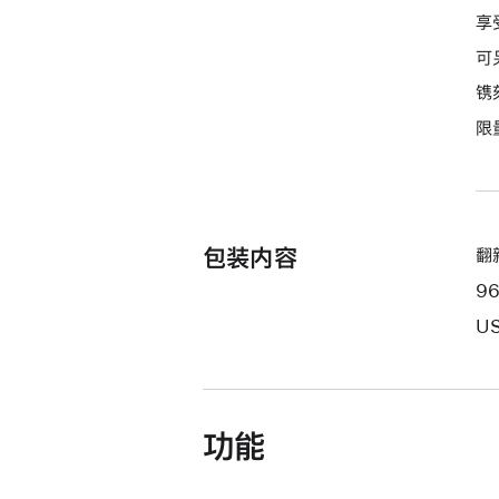
付
享
款
可
选
项)
镌
限
包装内容
翻新
9
US
功能