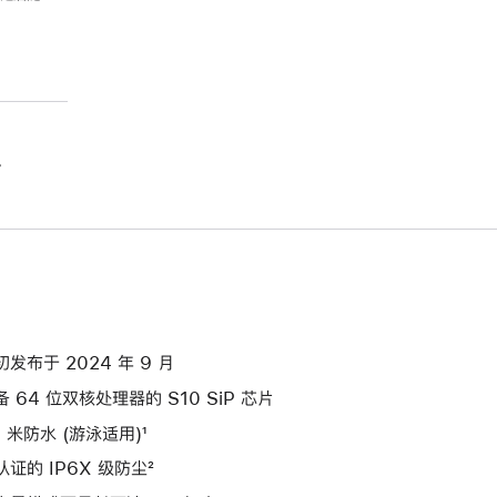
。
初发布于 2024 年 9 月
备 64 位双核处理器的 S10 SiP 芯片
0 米防水 (游泳适用)¹
认证的 IP6X 级防尘²