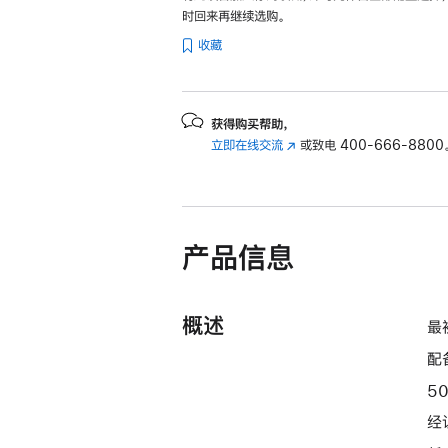
时回来再继续选购。
收藏
获得购买帮助，
立即在线交流
(在
或致电
400-666-8800
新
窗
口
中
产品信息
打
开)
概述
最
配
5
经