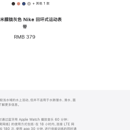
+ 其他 1 款
毫米朦胧灰色 Nike 回环式运动表
带
RMB 379
泳池或海滨游泳等较浅水域的水上活动，但并不适用于水肺潜水、滑水、面
了解更多信息。
蓝牙用 Apple Watch 播放音乐 60 分钟；
 + 蜂窝网络) 的使用方式包括：在 18 小时内，连接 LTE 网
 180 次，使用 app 30 分钟，进行体能训练的同时通