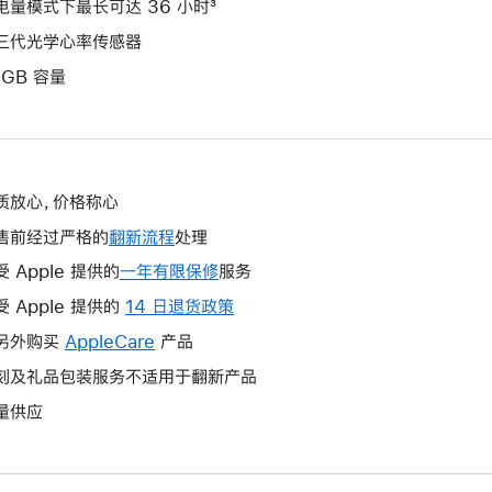
电量模式下最长可达 36 小时³
三代光学心率传感器
4GB 容量
质放心，价格称心
售前经过严格的
翻新流程
处理
受 Apple 提供的
一年有限保修
此
服务
操
受 Apple 提供的
14 日退货政策
此
作
操
另外购买
AppleCare
此
产品
将
作
操
刻及礼品包装服务不适用于翻新产品
打
将
作
开
量供应
打
将
新
开
打
的
新
开
窗