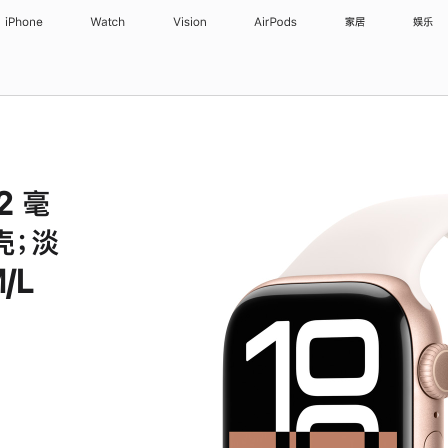
iPhone
Watch
Vision
AirPods
家居
娱乐
42 毫
壳；淡
/L