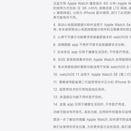
过蓝牙用 Apple Watch 播放音乐 60 分钟；Apple W
的使用方式包括：在 36 小时内，按需连接 LTE 网络，通过蓝牙连接
+ 蜂窝网络)，分别与 iPhone 配对使用，进行
果可能有所不同。
4. 移动心电图房颤提示软件适用于 Apple Watch 
用。有关使用移动心电图房颤提示软件的注意事项和禁忌
5. 心律不齐提示功能要求安装最新版本的 watchO
6. 经期跟踪 app 不用作节育手段或健康状况诊断。
7. 生命体征 app 仅用于健康生活目的，不作医疗用途。
8. SOS 紧急联络要求你的 Apple Watch 启用
9. 有关摔倒检测的更新功能适用于安装 watchOS 8 或更
10. watchOS 11 适用于 Apple Watch SE (
11. 需要使用配备第二代超宽带技术芯片的 iPhone 和 A
12. 超宽带技术的可用性因地区而异。
13. 体温感应功能不用作医疗目的。
14. 血氧 app 仅用于健康生活目的，不作医疗用途。
功能可能会有所变化。某些功能、应用软件和服务仅适
想进一步了解如何佩戴 Apple Watch，如何调节
我们会使用你所在位置，为你更快显示送货选项。我们通过你