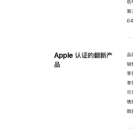
低
第
6
Apple 认证的翻新产
品
品
销
享
享
可
镌
限