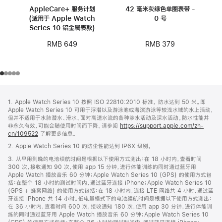
AppleCare+ 服务计划
42 毫米灰绿色单圈表带 -
(适用于 Apple Watch
0 号
Series 10 铝金属表款)
RMB 379
RMB 649
网
脚
1. Apple Watch Series 10 按照 ISO 22810:2010 标准， 防水达到 50 米。即
注
页
Apple Watch Series 10 可用于浮潜以及游泳池或海滨游泳等较浅水域的水上活动，
页
但并不适用于水肺潜水、滑水、面对高速水流的各种涉水活动及深水活动。防水性能并
非永久有效，可能会随使用时间而下降。请参阅
https://support.apple.com/zh-
脚
cn/109522
了解更多信息。
2. Apple Watch Series 10 的防尘性能达到 IP6X 级别。
3. 从早用到晚的电池续航时间是根据以下使用方式测出：在 18 小时内，查看时间
300 次，接收通知 90 次，使用 app 15 分钟，进行体能训练的同时通过蓝牙用
Apple Watch 播放音乐 60 分钟；Apple Watch Series 10 (GPS) 的使用方式包
括：在整个 18 小时的测试时间内，通过蓝牙连接 iPhone；Apple Watch Series 10
(GPS + 蜂窝网络) 的使用方式包括：在 18 小时内，连接 LTE 网络共 4 小时，通过蓝
牙连接 iPhone 共 14 小时。低电量模式下的电池续航时间是根据以下使用方式测出：
在 36 小时内，查看时间 600 次，接收通知 180 次，使用 app 30 分钟，进行体能训
练的同时通过蓝牙用 Apple Watch 播放音乐 60 分钟；Apple Watch Series 10