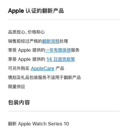
Apple 认证的翻新产品
品质放心，价格称心
销售前经过严格的
翻新流程
处理
享受 Apple 提供的
一年有限保修
此
服务
操
享受 Apple 提供的
14 日退货政策
此
作
操
可另外购买
AppleCare
此
产品
将
作
操
镌刻及礼品包装服务不适用于翻新产品
打
将
作
开
限量供应
打
将
新
开
打
的
包装内容
新
开
窗
的
新
口。
窗
的
口。
翻新 Apple Watch Series 10
窗