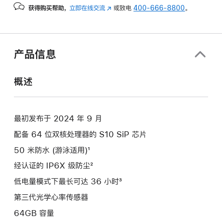
获得购买帮助，
立即在线交流
(在
或致电
400-666-8800
。
新
窗
口
中
产品信息
打
开)
概述
最初发布于 2024 年 9 月
配备 64 位双核处理器的 S10 SiP 芯片
50 米防水 (游泳适用)¹
经认证的 IP6X 级防尘²
低电量模式下最长可达 36 小时³
第三代光学心率传感器
64GB 容量