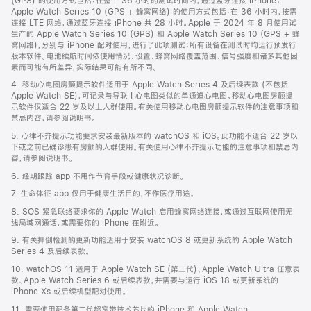
(GPS) 的使用方式包括：在整个 36 小时的测试时间内，通过蓝牙连接 iPhone；
Apple Watch Series 10 (GPS + 蜂窝网络) 的使用方式包括：在 36 小时内，按需
连接 LTE 网络，通过蓝牙连接 iPhone 共 28 小时。Apple 于 2024 年 8 月使用试
生产的 Apple Watch Series 10 (GPS) 和 Apple Watch Series 10 (GPS + 蜂
窝网络)，分别与 iPhone 配对使用，进行了此项测试；所有设备在测试时均运行预发行
版本软件。电池续航时间依使用情况、设置、蜂窝网络覆盖范围、信号强度和诸多其他因
素而可能有所差异，实际结果可能有所不同。
4. 移动心电图房颤提示软件适用于 Apple Watch Series 4 及后续表款 (不包括
Apple Watch SE)，可记录与导联 I 心电图类似的单通道心电图。移动心电图房颤提
示软件仅适合 22 岁及以上人群使用。有关使用移动心电图房颤提示软件的注意事项和
禁忌内容，请参阅说明书。
5. 心律不齐提示功能要求安装最新版本的 watchOS 和 iOS。此功能不适合 22 岁以
下或之前已确诊患有房颤的人群使用。有关使用心律不齐提示功能的注意事项和禁忌内
容，请参阅说明书。
6. 经期跟踪 app 不用作节育手段或健康状况诊断。
7. 生命体征 app 仅用于健康生活目的，不作医疗用途。
8. SOS 紧急联络要求你的 Apple Watch 启用蜂窝网络连接，或通过互联网使用无
线局域网通话，或需要你的 iPhone 在附近。
9. 有关摔倒检测的更新功能适用于安装 watchOS 8 或更新系统的 Apple Watch
Series 4 及后续表款。
10. watchOS 11 适用于 Apple Watch SE (第二代)、Apple Watch Ultra 任意表
款、Apple Watch Series 6 或后续表款，并需要与运行 iOS 18 或更新系统的
iPhone Xs 或后续机型配对使用。
11. 需要使用配备第二代超宽带技术芯片的 iPhone 和 Apple Watch。