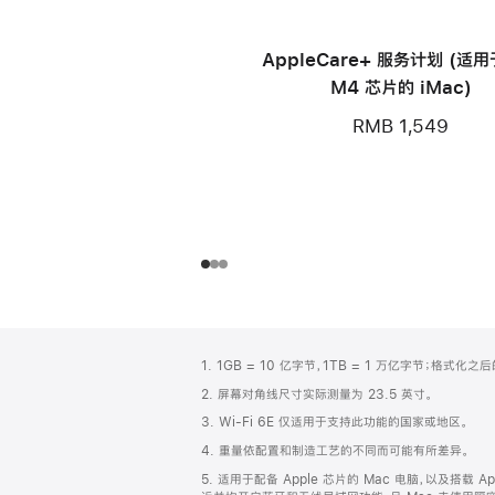
AppleCare+ 服务计划 (适
M4 芯片的 iMac)
RMB 1,549
网
脚
1. 1GB = 10 亿字节，1TB = 1 万亿字节；格式
注
页
2. 屏幕对角线尺寸实际测量为 23.5 英寸。
页
3. Wi-Fi 6E 仅适用于支持此功能的国家或地区。
脚
4. 重量依配置和制造工艺的不同而可能有所差异。
5. 适用于配备 Apple 芯片的 Mac 电脑，以及搭载 Ap