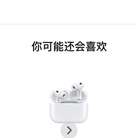
你可能还会喜欢
上
下
一
一
个
个