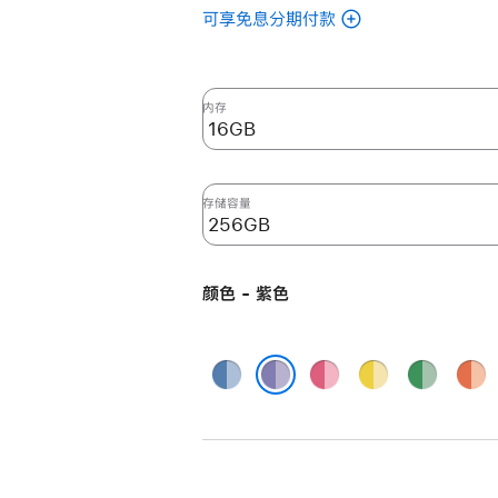
可享免息分期付款
(翻
新
24
英
内存
寸
iMac
Apple
存储容量
M4
芯
片
颜色 - 紫色
(配
备
10
蓝
粉
黄
绿
橙
核
色
色
色
色
色
紫色
中
央
处
理