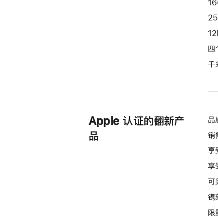
1
紫
2
色
1
purple
256gb
四
的
千
分
期
付
款
Apple 认证的翻新产
品
选
项)
品
销
享
享
可
镌
限