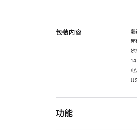
包装内容
翻新
带
妙
1
电源
U
功能