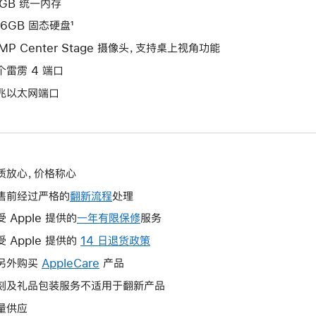
6GB 统一内存
56GB 固态硬盘¹
2MP Center Stage 摄像头，支持桌上视角功能
个雷雳 4 端口
兆以太网端口
质放心，价格称心
售前经过严格的
翻新流程
处理
受 Apple 提供的
一年有限保修
此
服务
操
受 Apple 提供的
14 日退货政策
此
作
操
另外购买
AppleCare
此
产品
将
作
操
刻及礼品包装服务不适用于翻新产品
打
将
作
开
量供应
打
将