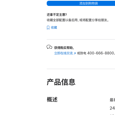
添加到购物袋
器
和
还拿不定主意？
10
收藏全部配置以备后用，或将配置分享给朋友。
核
收藏
图
形
处
获得购买帮助，
理
立即在线交流
(在
或致电
400-666-8800
器)
新
和
窗
千
口
中
兆
产品信息
打
以
开)
太
网
概述
最
端
口
2
-