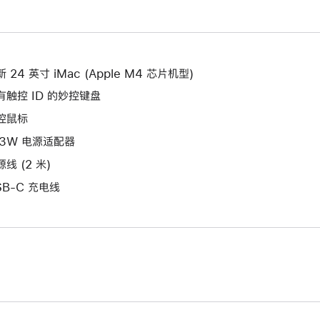
新
开
打
的
新
开
窗
的
新
口。
窗
的
 24 英寸 iMac (Apple M4 芯片机型)
口。
窗
有触控 ID 的妙控键盘
口。
控鼠标
43W 电源适配器
线 (2 米)
SB-C 充电线