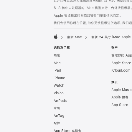
近并均开启蓝牙和无线局域网功能，且 Mac 未使用隔空播放
6. 8 核中央处理器的 iMac 机型支持一台外接显示器
Apple 智能推出时间依监管部门审批情况而定。
我们会使用你所在位置，为你更快显示送货选项。我们通过你
翻新 Mac
翻新 24 英寸 iMac Ap
Apple
选购及了解
账户
商店
管理你的 App
Mac
Apple Stor
iPad
iCloud.com
iPhone
娱乐
Watch
Apple Music
Vision
Apple 播客
AirPods
App Store
家居
AirTag
配件
App Store 充值卡