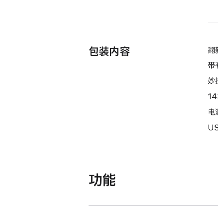
包装内容
翻新
带
妙
1
电源
U
功能