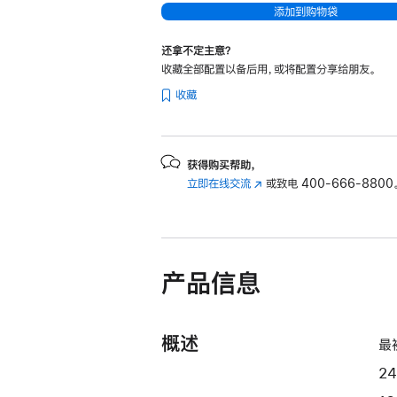
添加到购物袋
器
和
还拿不定主意？
10
收藏全部配置以备后用，或将配置分享给朋友。
核
收藏
图
形
处
获得购买帮助，
理
立即在线交流
(在
或致电
400-666-8800
器)
新
和
窗
千
口
中
兆
产品信息
打
以
开)
太
网
概述
最
端
口
2
-