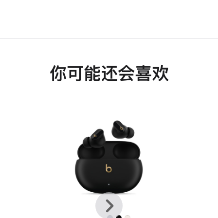
你可能还会喜欢
上
下
一
一
个
个