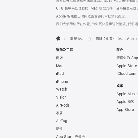
近并均开启蓝牙和无线局域网功能，且 Mac 未使用隔空播放
6. 8 核中央处理器的 iMac 机型支持一台外接显示器
Apple 智能推出时间依监管部门审批情况而定。
我们会使用你所在位置，为你更快显示送货选项。我们通过你
翻新 Mac
翻新 24 英寸 iMac Ap
Apple
选购及了解
账户
商店
管理你的 App
Mac
Apple Stor
iPad
iCloud.com
iPhone
娱乐
Watch
Apple Music
Vision
Apple 播客
AirPods
App Store
家居
AirTag
配件
App Store 充值卡