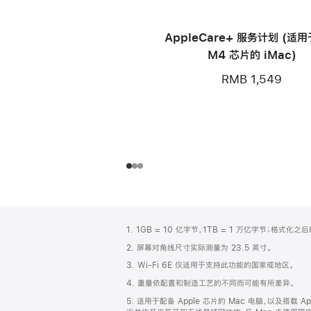
AppleCare+ 服务计划 (适
M4 芯片的 iMac)
RMB 1,549
网
脚
1. 1GB = 10 亿字节，1TB = 1 万亿字节；格式
注
页
2. 屏幕对角线尺寸实际测量为 23.5 英寸。
页
3. Wi-Fi 6E 仅适用于支持此功能的国家或地区。
脚
4. 重量依配置和制造工艺的不同而可能有所差异。
5. 适用于配备 Apple 芯片的 Mac 电脑，以及搭载 Ap