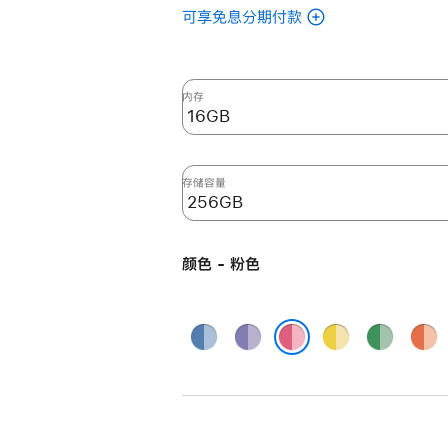
可享免息分期付款
(翻
新
24
英
内存
寸
iMac
Apple
存储容量
M4
芯
片
颜色 - 粉色
(配
备
10
蓝
紫
黄
绿
橙
核
色
色
色
色
色
粉色
中
央
处
理