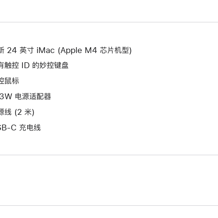
新
开
打
的
新
开
窗
的
新
口。
窗
的
 24 英寸 iMac (Apple M4 芯片机型)
口。
窗
有触控 ID 的妙控键盘
口。
控鼠标
43W 电源适配器
线 (2 米)
SB-C 充电线