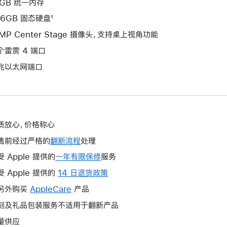
6GB 统一内存
56GB 固态硬盘¹
2MP Center Stage 摄像头，支持桌上视角功能
个雷雳 4 端口
兆以太网端口
质放心，价格称心
售前经过严格的
翻新流程
处理
受 Apple 提供的
一年有限保修
此
服务
操
受 Apple 提供的
14 日退货政策
此
作
操
另外购买
AppleCare
此
产品
将
作
操
刻及礼品包装服务不适用于翻新产品
打
将
作
开
量供应
打
将