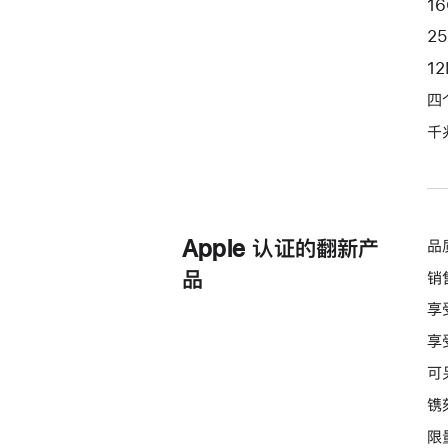
1
粉
2
色
1
pink
256gb
四
的
千
分
期
付
款
Apple 认证的翻新产
品
选
项)
品
销
享
享
可
镌
限