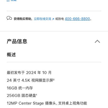
的
分
期
获得购买帮助，
立即在线交流
(在
或致电
400-666-8800
。
付
新
款
窗
选
口
项)
中
产品信息
打
开)
概述
最初发布于 2024 年 10 月
24 英寸 4.5K 视网膜显示屏²
16GB 统一内存
256GB 固态硬盘¹
12MP Center Stage 摄像头，支持桌上视角功能