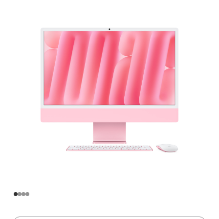
寸
iMac
Apple
M4
芯
片
(配
备
10
核
中
央
处
理
器
和
10
核