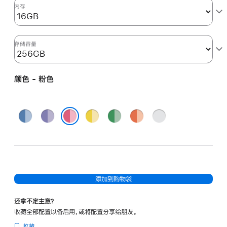
图
内存
形
处
理
存储容量
器)
和
颜色 - 粉色
千
兆
以
蓝
紫
黄
绿
橙
银
太
色
色
色
色
色
色
粉色
网
端
口
-
添加到购物袋
粉
色
还拿不定主意？
pink
收藏全部配置以备后用，或将配置分享给朋友。
256gb
收藏