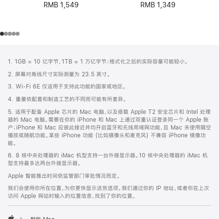
RMB 1,549
RMB 1,349
网
脚
1. 1GB = 10 亿字节，1TB = 1 万亿字节；格式化之后的实际容量可能较小。
注
页
2. 屏幕对角线尺寸实际测量为 23.5 英寸。
页
3. Wi-Fi 6E 仅适用于支持此功能的国家或地区。
脚
4. 重量依配置和制造工艺的不同而可能有所差异。
5. 适用于配备 Apple 芯片的 Mac 电脑，以及搭载 Apple T2 安全芯片和 Intel 处理
器的 Mac 电脑。需要在你的 iPhone 和 Mac 上通过双重认证登录同一个 Apple 账
户；iPhone 和 Mac 应彼此接近并均开启蓝牙和无线局域网功能，且 Mac 未使用隔空
播放或随航功能。某些 iPhone 功能 (比如摄像头和麦克风) 不兼容 iPhone 镜像功
能。
6. 8 核中央处理器的 iMac 机型支持一台外接显示器。10 核中央处理器的 iMac 机
型支持最多达两台外接显示器。
Apple 智能推出时间依监管部门审批情况而定。
我们会使用你所在位置，为你更快显示送货选项。我们通过你的 IP 地址，或者你在上次
访问 Apple 网站时输入的位置信息，找到了你的位置。