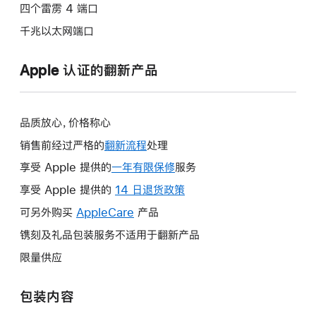
四个雷雳 4 端口
千兆以太网端口
Apple 认证的翻新产品
品质放心，价格称心
销售前经过严格的
翻新流程
处理
享受 Apple 提供的
一年有限保修
此
服务
操
享受 Apple 提供的
14 日退货政策
此
作
操
可另外购买
AppleCare
此
产品
将
作
操
镌刻及礼品包装服务不适用于翻新产品
打
将
作
开
限量供应
打
将
新
开
打
的
包装内容
新
开
窗
的