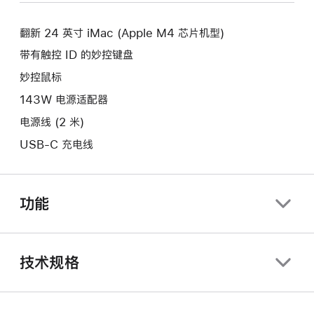
新
口。
窗
的
口。
翻新 24 英寸 iMac (Apple M4 芯片机型)
窗
口。
带有触控 ID 的妙控键盘
妙控鼠标
143W 电源适配器
电源线 (2 米)
USB-C 充电线
功能
技术规格