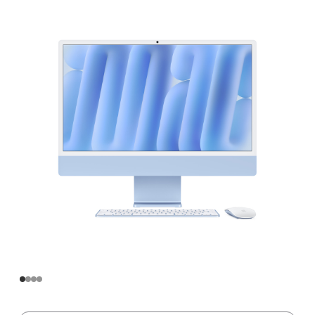
寸
iMac
Apple
M4
芯
片
(配
备
10
核
中
央
处
理
器
和
10
核