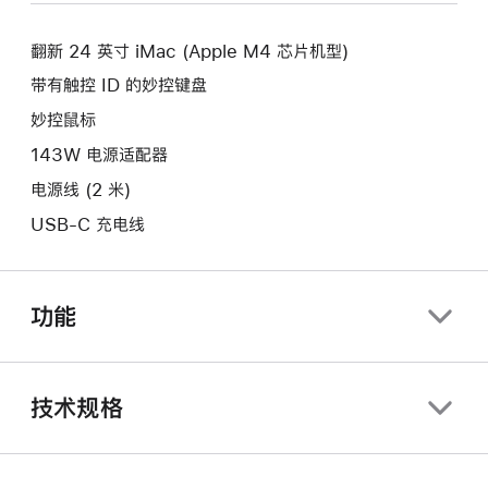
新
口。
窗
的
口。
翻新 24 英寸 iMac (Apple M4 芯片机型)
窗
口。
带有触控 ID 的妙控键盘
妙控鼠标
143W 电源适配器
电源线 (2 米)
USB-C 充电线
功能
技术规格