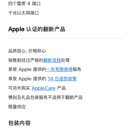
四个雷雳 4 端口
千兆以太网端口
Apple 认证的翻新产品
品质放心，价格称心
销售前经过严格的
翻新流程
处理
享受 Apple 提供的
一年有限保修
此
服务
操
享受 Apple 提供的
14 日退货政策
此
作
操
可另外购买
AppleCare
此
产品
将
作
操
镌刻及礼品包装服务不适用于翻新产品
打
将
作
开
限量供应
打
将
新
开
打
的
包装内容
新
开
窗
的