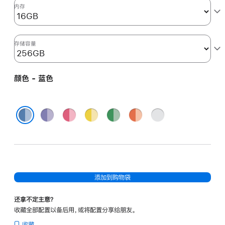
图
内存
形
处
理
存储容量
器)
和
颜色 - 蓝色
千
兆
以
紫
粉
黄
绿
橙
银
太
色
色
色
色
色
色
蓝色
网
端
口
-
添加到购物袋
蓝
色
还拿不定主意？
blue
收藏全部配置以备后用，或将配置分享给朋友。
256gb
收藏