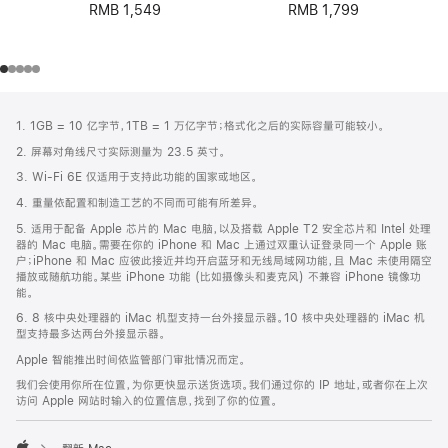
RMB 1,799
RMB 1,549
网
脚
1. 1GB = 10 亿字节，1TB = 1 万亿字节；格式化之后的实际容量可能较小。
注
页
2. 屏幕对角线尺寸实际测量为 23.5 英寸。
页
3. Wi-Fi 6E 仅适用于支持此功能的国家或地区。
脚
4. 重量依配置和制造工艺的不同而可能有所差异。
5. 适用于配备 Apple 芯片的 Mac 电脑，以及搭载 Apple T2 安全芯片和 Intel 处理
器的 Mac 电脑。需要在你的 iPhone 和 Mac 上通过双重认证登录同一个 Apple 账
户；iPhone 和 Mac 应彼此接近并均开启蓝牙和无线局域网功能，且 Mac 未使用隔空
播放或随航功能。某些 iPhone 功能 (比如摄像头和麦克风) 不兼容 iPhone 镜像功
能。
6. 8 核中央处理器的 iMac 机型支持一台外接显示器。10 核中央处理器的 iMac 机
型支持最多达两台外接显示器。
Apple 智能推出时间依监管部门审批情况而定。
我们会使用你所在位置，为你更快显示送货选项。我们通过你的 IP 地址，或者你在上次
访问 Apple 网站时输入的位置信息，找到了你的位置。