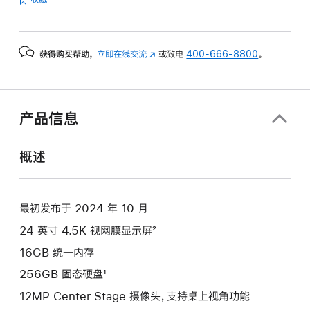
的
分
期
获得购买帮助，
立即在线交流
(在
或致电
400-666-8800
。
付
新
款
窗
选
口
项)
中
产品信息
打
开)
概述
最初发布于 2024 年 10 月
24 英寸 4.5K 视网膜显示屏²
16GB 统一内存
256GB 固态硬盘¹
12MP Center Stage 摄像头，支持桌上视角功能