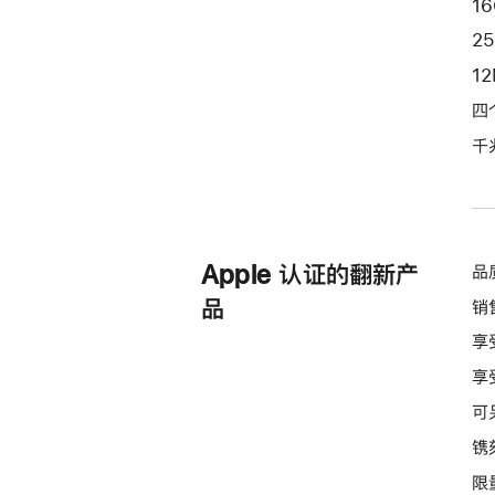
1
绿
2
色
1
green
256gb
四
的
千
分
期
付
款
Apple 认证的翻新产
品
选
项)
品
销
享
享
可
镌
限