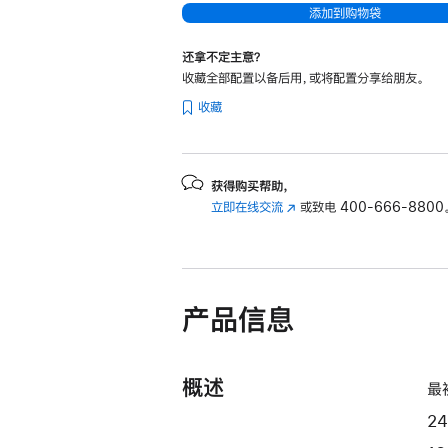
添加到购物袋
器
和
还拿不定主意？
10
收藏全部配置以备后用，或将配置分享给朋友。
核
收藏
图
形
处
获得购买帮助，
理
立即在线交流
(在
或致电
400-666-8800
器)
新
和
窗
千
口
中
兆
产品信息
打
以
开)
太
网
概述
最
端
口
2
-