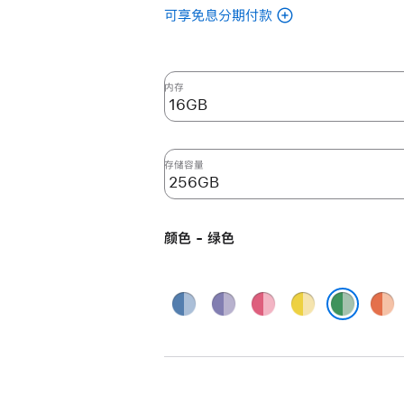
可享免息分期付款
(翻
新
24
英
内存
寸
iMac
Apple
存储容量
M4
芯
片
颜色 - 绿色
(配
备
10
蓝
紫
粉
黄
橙
核
色
色
色
色
色
绿色
中
央
处
理