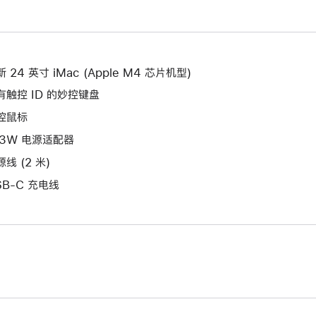
新
开
打
的
新
开
窗
的
新
口。
窗
的
 24 英寸 iMac (Apple M4 芯片机型)
口。
窗
有触控 ID 的妙控键盘
口。
控鼠标
43W 电源适配器
线 (2 米)
SB-C 充电线