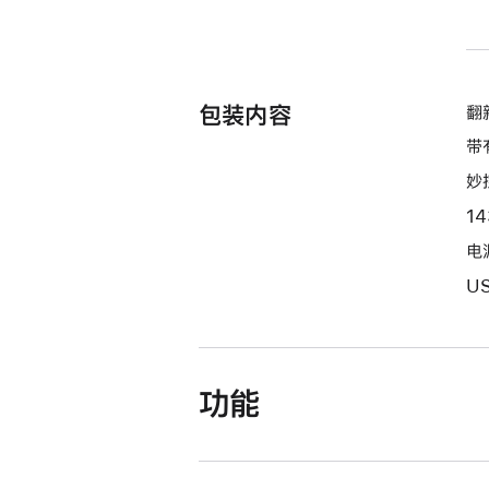
包装内容
翻新
带
妙
1
电源
U
功能