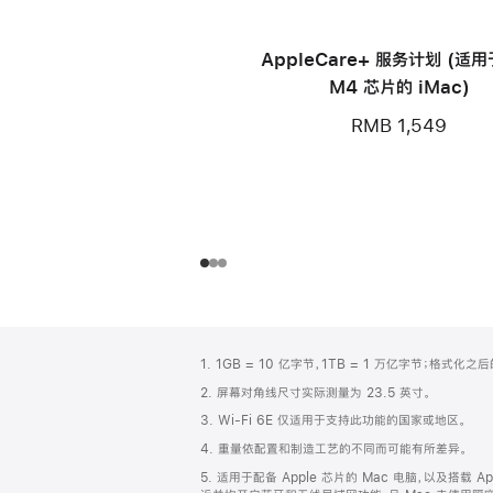
AppleCare+ 服务计划 (适
M4 芯片的 iMac)
RMB 1,549
网
脚
1. 1GB = 10 亿字节，1TB = 1 万亿字节；格式
注
页
2. 屏幕对角线尺寸实际测量为 23.5 英寸。
页
3. Wi-Fi 6E 仅适用于支持此功能的国家或地区。
脚
4. 重量依配置和制造工艺的不同而可能有所差异。
5. 适用于配备 Apple 芯片的 Mac 电脑，以及搭载 Ap