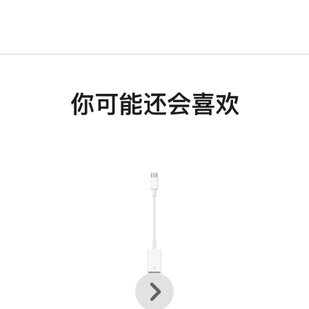
你可能还会喜欢
上
下
一
一
个
个