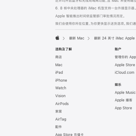
近并均开启蓝牙和无线局域网功能，且 Mac 未使用隔空播放
6. 8 核中央处理器的 iMac 机型支持一台外接显示器
Apple 智能推出时间依监管部门审批情况而定。
我们会使用你所在位置，为你更快显示送货选项。我们通过你
翻新 Mac
翻新 24 英寸 iMac Ap
Apple
选购及了解
账户
商店
管理你的 App
Mac
Apple Stor
iPad
iCloud.com
iPhone
娱乐
Watch
Apple Music
Vision
Apple 播客
AirPods
App Store
家居
AirTag
配件
App Store 充值卡