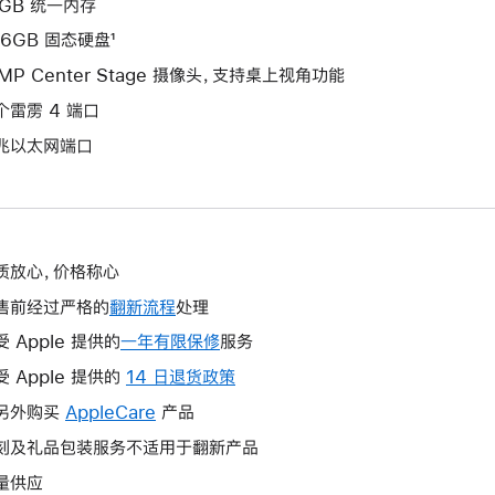
6GB 统一内存
56GB 固态硬盘¹
2MP Center Stage 摄像头，支持桌上视角功能
个雷雳 4 端口
兆以太网端口
质放心，价格称心
售前经过严格的
翻新流程
处理
受 Apple 提供的
一年有限保修
此
服务
操
受 Apple 提供的
14 日退货政策
此
作
操
另外购买
AppleCare
此
产品
将
作
操
刻及礼品包装服务不适用于翻新产品
打
将
作
开
量供应
打
将