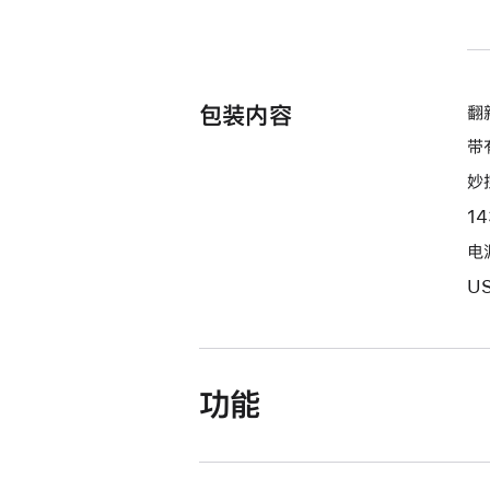
包装内容
翻新
带
妙
1
电源
U
功能