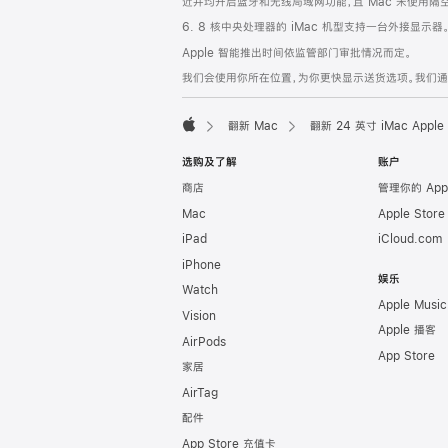
近并均开启蓝牙和无线局域网功能，且 Mac 未使用隔空播放
6. 8 核中央处理器的 iMac 机型支持一台外接显示器
Apple 智能推出时间依监管部门审批情况而定。
我们会使用你所在位置，为你更快显示送货选项。我们通过你
翻新 Mac
翻新 24 英寸 iMac Ap
Apple
选购及了解
账户
商店
管理你的 App
Mac
Apple Stor
iPad
iCloud.com
iPhone
娱乐
Watch
Apple Music
Vision
Apple 播客
AirPods
App Store
家居
AirTag
配件
App Store 充值卡