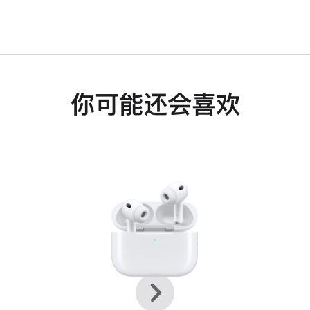
你可能还会喜欢
上
下
一
一
个
个