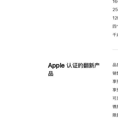
1
黄
2
色
1
yellow
256gb
四
的
千
分
期
付
款
Apple 认证的翻新产
品
选
项)
品
销
享
享
可
镌
限