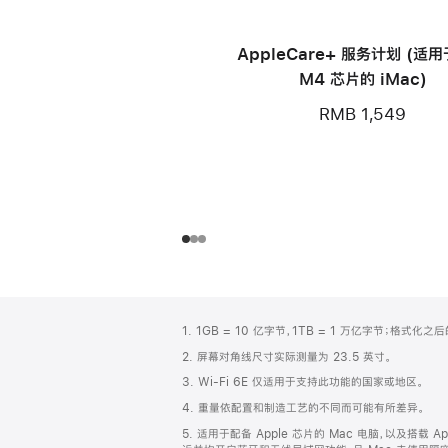
AppleCare+ 服务计划 (适
M4 芯片的 iMac)
RMB 1,549
网
脚
1. 1GB = 10 亿字节，1TB = 1 万亿字节；格式
注
页
2. 屏幕对角线尺寸实际测量为 23.5 英寸。
页
3. Wi-Fi 6E 仅适用于支持此功能的国家或地区。
脚
4. 重量依配置和制造工艺的不同而可能有所差异。
5. 适用于配备 Apple 芯片的 Mac 电脑，以及搭载 Ap