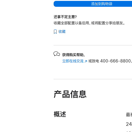
添加到购物袋
器
和
还拿不定主意？
10
收藏全部配置以备后用，或将配置分享给朋友。
核
收藏
图
形
处
获得购买帮助，
理
立即在线交流
(在
或致电
400-666-8800
器)
新
和
窗
千
口
中
兆
产品信息
打
以
开)
太
网
概述
最
端
口
2
-