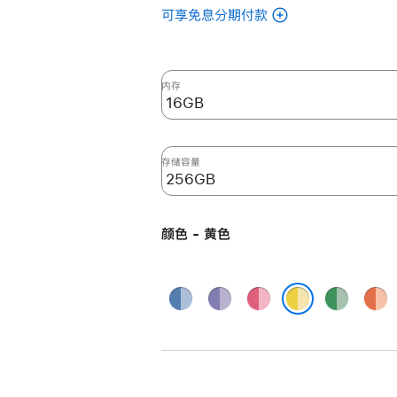
可享免息分期付款
(翻
新
24
英
内存
寸
iMac
Apple
存储容量
M4
芯
片
颜色 - 黄色
(配
备
10
蓝
紫
粉
绿
橙
核
色
色
色
色
色
黄色
中
央
处
理