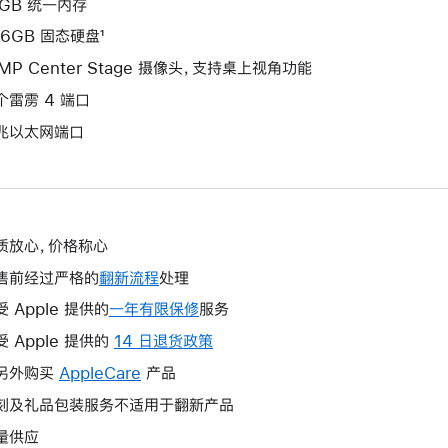
6GB 统一内存
56GB 固态硬盘¹
2MP Center Stage 摄像头，支持桌上视角功能
个雷雳 4 端口
兆以太网端口
质放心，价格称心
售前经过严格的
翻新流程
处理
受 Apple 提供的
一年有限保修
此
服务
操
受 Apple 提供的
14 日退货政策
此
作
操
另外购买
AppleCare
此
产品
将
作
操
刻及礼品包装服务不适用于翻新产品
打
将
作
开
量供应
打
将