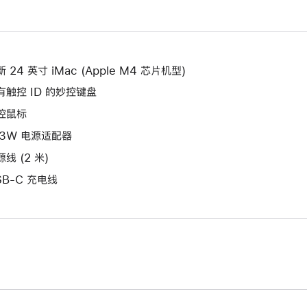
新
开
打
的
新
开
窗
的
新
口。
窗
的
 24 英寸 iMac (Apple M4 芯片机型)
口。
窗
有触控 ID 的妙控键盘
口。
控鼠标
43W 电源适配器
线 (2 米)
SB-C 充电线