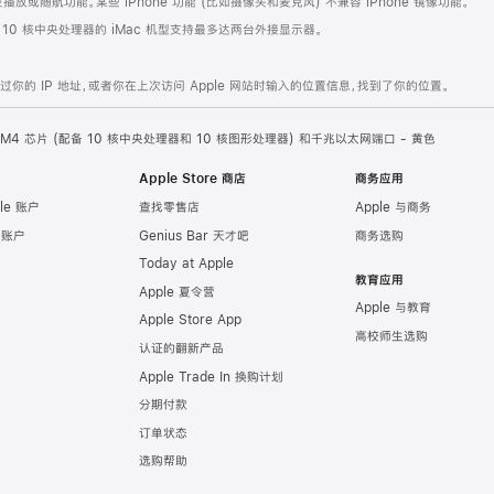
或随航功能。某些 iPhone 功能 (比如摄像头和麦克风) 不兼容 iPhone 镜像功能。
。10 核中央处理器的 iMac 机型支持最多达两台外接显示器。
的 IP 地址，或者你在上次访问 Apple 网站时输入的位置信息，找到了你的位置。
ple M4 芯片 (配备 10 核中央处理器和 10 核图形处理器) 和千兆以太网端口 - 黄色
Apple Store 商店
商务应用
le 账户
查找零售店
Apple 与商务
e 账户
Genius Bar 天才吧
商务选购
Today at Apple
教育应用
Apple 夏令营
Apple 与教育
Apple Store App
高校师生选购
认证的翻新产品
Apple Trade In 换购计划
分期付款
订单状态
选购帮助