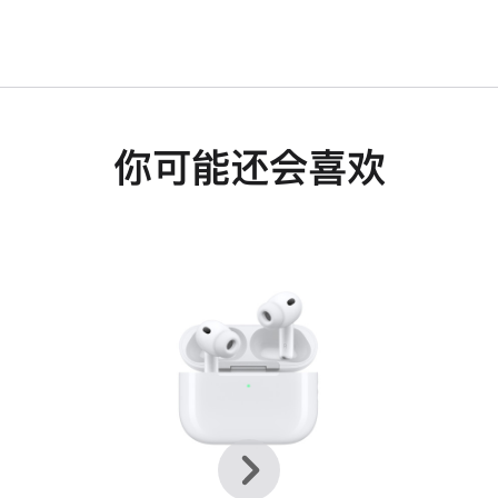
你可能还会喜欢
上
下
一
一
个
个