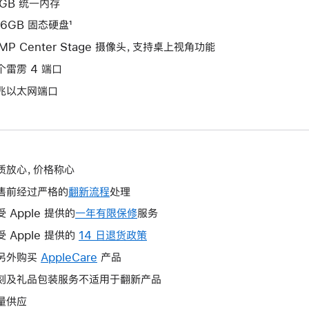
6GB 统一内存
56GB 固态硬盘¹
2MP Center Stage 摄像头，支持桌上视角功能
个雷雳 4 端口
兆以太网端口
质放心，价格称心
售前经过严格的
翻新流程
处理
受 Apple 提供的
一年有限保修
此
服务
操
受 Apple 提供的
14 日退货政策
此
作
操
另外购买
AppleCare
此
产品
将
作
操
刻及礼品包装服务不适用于翻新产品
打
将
作
开
量供应
打
将