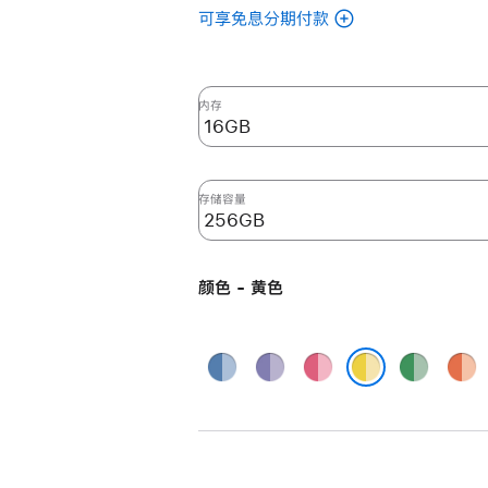
可享免息分期付款
(翻
新
24
英
内存
寸
iMac
Apple
存储容量
M4
芯
片
颜色 - 黄色
(配
备
10
蓝
紫
粉
绿
橙
核
色
色
色
色
色
黄色
中
央
处
理