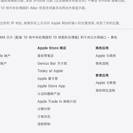
或随航功能。某些 iPhone 功能 (比如摄像头和麦克风) 不兼容 iPhone 镜像功能。
。10 核中央处理器的 iMac 机型支持最多达两台外接显示器。
的 IP 地址，或者你在上次访问 Apple 网站时输入的位置信息，找到了你的位置。
ple M4 芯片 (配备 10 核中央处理器和 10 核图形处理器) 和千兆以太网端口 - 黄色
Apple Store 商店
商务应用
le 账户
查找零售店
Apple 与商务
e 账户
Genius Bar 天才吧
商务选购
Today at Apple
教育应用
Apple 夏令营
Apple 与教育
Apple Store App
高校师生选购
认证的翻新产品
Apple Trade In 换购计划
分期付款
订单状态
选购帮助