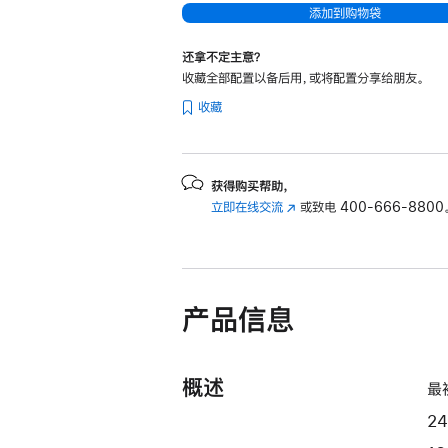
添加到购物袋
器
和
还拿不定主意？
10
收藏全部配置以备后用，或将配置分享给朋友。
核
收藏
图
形
处
获得购买帮助，
理
立即在线交流
(在
或致电
400-666-8800
器)
新
和
窗
千
口
中
兆
产品信息
打
以
开)
太
网
概述
最
端
口
2
-