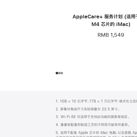
AppleCare+ 服务计划 (适
M4 芯片的 iMac)
RMB 1,549
网
脚
1. 1GB = 10 亿字节，1TB = 1 万亿字节；格式
注
页
2. 屏幕对角线尺寸实际测量为 23.5 英寸。
页
3. Wi-Fi 6E 仅适用于支持此功能的国家或地区。
脚
4. 重量依配置和制造工艺的不同而可能有所差异。
5. 适用于配备 Apple 芯片的 Mac 电脑，以及搭载 Ap