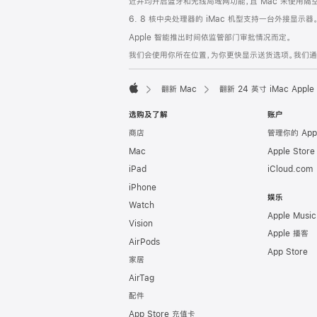
近并均开启蓝牙和无线局域网功能，且 Mac 未使用隔空播放
6. 8 核中央处理器的 iMac 机型支持一台外接显示器
Apple 智能推出时间依监管部门审批情况而定。
我们会使用你所在位置，为你更快显示送货选项。我们通过你
翻新 Mac
翻新 24 英寸 iMac Ap
Apple
选购及了解
账户
商店
管理你的 App
Mac
Apple Stor
iPad
iCloud.com
iPhone
娱乐
Watch
Apple Music
Vision
Apple 播客
AirPods
App Store
家居
AirTag
配件
App Store 充值卡