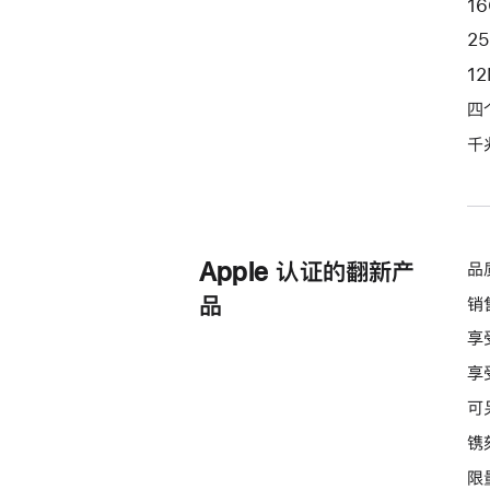
1
黄
2
色
1
yellow
256gb
四
的
千
分
期
付
款
Apple 认证的翻新产
品
选
项)
品
销
享
享
可
镌
限