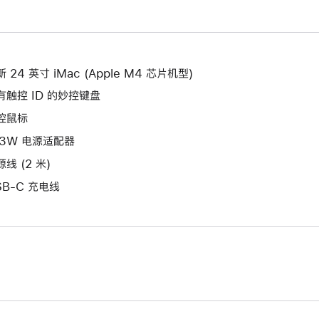
新
开
打
的
新
开
窗
的
新
口。
窗
的
 24 英寸 iMac (Apple M4 芯片机型)
口。
窗
有触控 ID 的妙控键盘
口。
控鼠标
43W 电源适配器
线 (2 米)
SB-C 充电线