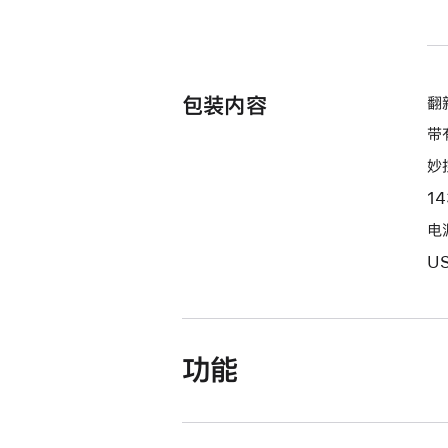
包装内容
翻新
带
妙
1
电源
U
功能