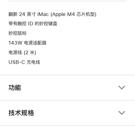
新
口。
窗
的
口。
翻新 24 英寸 iMac (Apple M4 芯片机型)
窗
口。
带有触控 ID 的妙控键盘
妙控鼠标
143W 电源适配器
电源线 (2 米)
USB-C 充电线
功能
技术规格