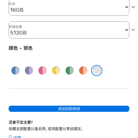
图
内存
形
处
理
存储容量
器)
和
颜色 - 银色
千
兆
以
蓝
紫
粉
黄
绿
橙
太
色
色
色
色
色
色
银色
网
端
口
-
添加到购物袋
银
色
还拿不定主意？
silver
收藏全部配置以备后用，或将配置分享给朋友。
512gb
收藏