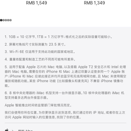
RMB 1,549
RMB 1,349
网
脚
1. 1GB = 10 亿字节，1TB = 1 万亿字节；格式化之后的实际容量可能较小。
注
页
2. 屏幕对角线尺寸实际测量为 23.5 英寸。
页
3. Wi-Fi 6E 仅适用于支持此功能的国家或地区。
脚
4. 重量依配置和制造工艺的不同而可能有所差异。
5. 适用于配备 Apple 芯片的 Mac 电脑，以及搭载 Apple T2 安全芯片和 Intel 处理
器的 Mac 电脑。需要在你的 iPhone 和 Mac 上通过双重认证登录同一个 Apple 账
户；iPhone 和 Mac 应彼此接近并均开启蓝牙和无线局域网功能，且 Mac 未使用隔空
播放或随航功能。某些 iPhone 功能 (比如摄像头和麦克风) 不兼容 iPhone 镜像功
能。
6. 8 核中央处理器的 iMac 机型支持一台外接显示器。10 核中央处理器的 iMac 机
型支持最多达两台外接显示器。
Apple 智能推出时间依监管部门审批情况而定。
我们会使用你所在位置，为你更快显示送货选项。我们通过你的 IP 地址，或者你在上次
访问 Apple 网站时输入的位置信息，找到了你的位置。