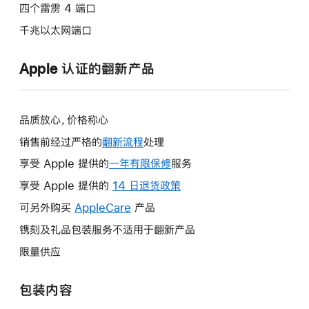
四个雷雳 4 端口
千兆以太网端口
Apple 认证的翻新产品
品质放心，价格称心
销售前经过严格的
翻新流程
处理
享受 Apple 提供的
一年有限保修
此
服务
操
享受 Apple 提供的
14 日退货政策
此
作
操
可另外购买
AppleCare
此
产品
将
作
操
镌刻及礼品包装服务不适用于翻新产品
打
将
作
开
限量供应
打
将
新
开
打
的
包装内容
新
开
窗
的