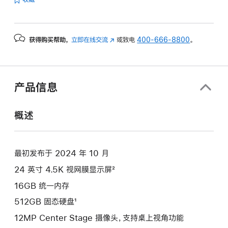
的
分
期
获得购买帮助，
立即在线交流
(在
或致电
400-666-8800
。
付
新
款
窗
选
口
项)
中
产品信息
打
开)
概述
最初发布于 2024 年 10 月
24 英寸 4.5K 视网膜显示屏²
16GB 统一内存
512GB 固态硬盘¹
12MP Center Stage 摄像头，支持桌上视角功能