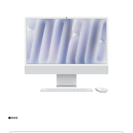
寸
iMac
Apple
M4
芯
片
(配
备
10
核
中
央
处
理
器
和
10
核