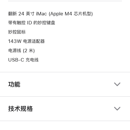
新
口。
窗
的
口。
翻新 24 英寸 iMac (Apple M4 芯片机型)
窗
口。
带有触控 ID 的妙控键盘
妙控鼠标
143W 电源适配器
电源线 (2 米)
USB-C 充电线
功能
技术规格