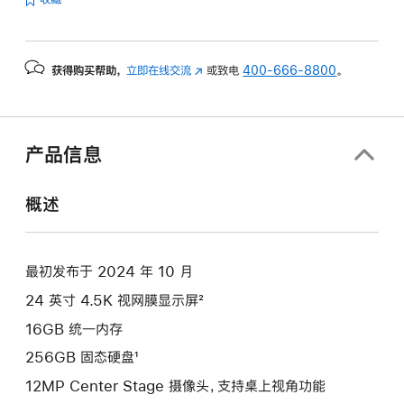
的
分
期
获得购买帮助，
立即在线交流
(在
或致电
400-666-8800
。
付
新
款
窗
选
口
项)
中
产品信息
打
开)
概述
最初发布于 2024 年 10 月
24 英寸 4.5K 视网膜显示屏²
16GB 统一内存
256GB 固态硬盘¹
12MP Center Stage 摄像头，支持桌上视角功能