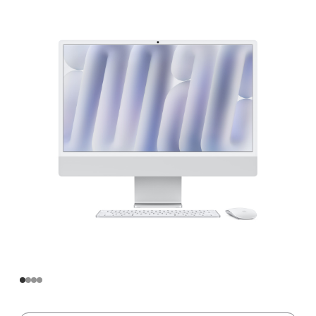
寸
iMac
Apple
M4
芯
片
(配
备
10
核
中
央
处
理
器
和
10
核