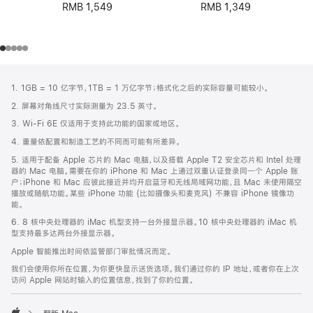
RMB 1,549
RMB 1,349
网
脚
1. 1GB = 10 亿字节，1TB = 1 万亿字节；格式化之后的实际容量可能较小。
注
页
2. 屏幕对角线尺寸实际测量为 23.5 英寸。
页
3. Wi-Fi 6E 仅适用于支持此功能的国家或地区。
脚
4. 重量依配置和制造工艺的不同而可能有所差异。
5. 适用于配备 Apple 芯片的 Mac 电脑，以及搭载 Apple T2 安全芯片和 Intel 处理
器的 Mac 电脑。需要在你的 iPhone 和 Mac 上通过双重认证登录同一个 Apple 账
户；iPhone 和 Mac 应彼此接近并均开启蓝牙和无线局域网功能，且 Mac 未使用隔空
播放或随航功能。某些 iPhone 功能 (比如摄像头和麦克风) 不兼容 iPhone 镜像功
能。
6. 8 核中央处理器的 iMac 机型支持一台外接显示器。10 核中央处理器的 iMac 机
型支持最多达两台外接显示器。
Apple 智能推出时间依监管部门审批情况而定。
我们会使用你所在位置，为你更快显示送货选项。我们通过你的 IP 地址，或者你在上次
访问 Apple 网站时输入的位置信息，找到了你的位置。