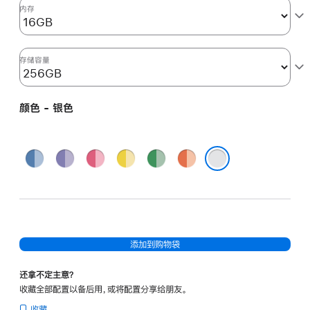
图
内存
形
处
理
存储容量
器)
和
颜色 - 银色
千
兆
以
蓝
紫
粉
黄
绿
橙
太
色
色
色
色
色
色
银色
网
端
口
-
添加到购物袋
银
色
还拿不定主意？
silver
收藏全部配置以备后用，或将配置分享给朋友。
256gb
收藏