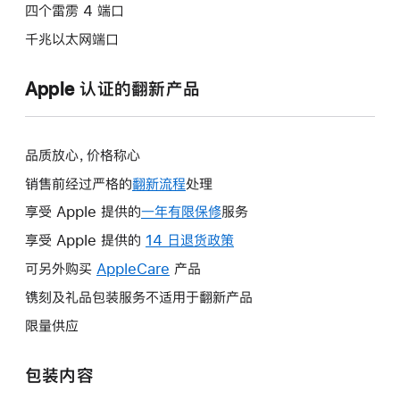
四个雷雳 4 端口
千兆以太网端口
Apple 认证的翻新产品
品质放心，价格称心
销售前经过严格的
翻新流程
处理
享受 Apple 提供的
一年有限保修
此
服务
操
享受 Apple 提供的
14 日退货政策
此
作
操
可另外购买
AppleCare
此
产品
将
作
操
镌刻及礼品包装服务不适用于翻新产品
打
将
作
开
限量供应
打
将
新
开
打
的
包装内容
新
开
窗
的