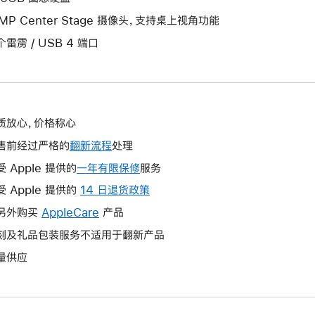
2MP Center Stage 摄像头，支持桌上视角功能
个雷雳 / USB 4 端口
质放心，价格称心
售前经过严格的
翻新流程
处理
受 Apple 提供的
一年有限保修
此
服务
操
受 Apple 提供的
14 日退货政策
此
作
操
另外购买
AppleCare
此
产品
将
作
操
刻及礼品包装服务不适用于翻新产品
打
将
作
开
量供应
打
将
新
开
打
的
新
开
窗
的