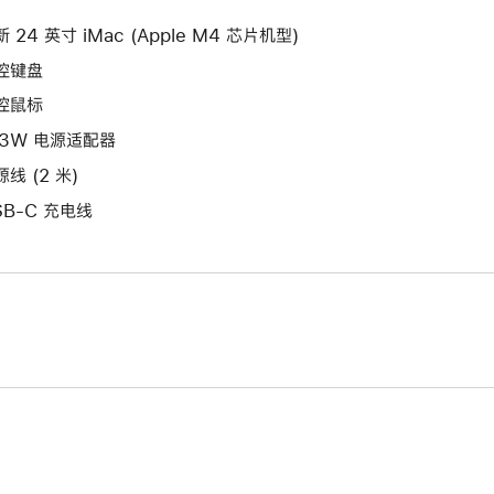
新
口。
窗
的
 24 英寸 iMac (Apple M4 芯片机型)
口。
窗
控键盘
口。
控鼠标
43W 电源适配器
线 (2 米)
SB-C 充电线