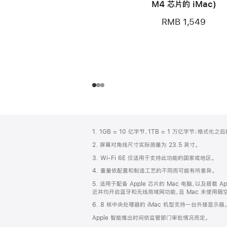
M4 芯片的 iMac)
RMB 1,549
网
脚
1. 1GB = 10 亿字节，1TB = 1 万亿字节；格式
注
页
2. 屏幕对角线尺寸实际测量为 23.5 英寸。
页
3. Wi-Fi 6E 仅适用于支持此功能的国家或地区。
脚
4. 重量依配置和制造工艺的不同而可能有所差异。
5. 适用于配备 Apple 芯片的 Mac 电脑，以及搭载 Ap
近并均开启蓝牙和无线局域网功能，且 Mac 未使用隔空播放
6. 8 核中央处理器的 iMac 机型支持一台外接显示器
Apple 智能推出时间依监管部门审批情况而定。