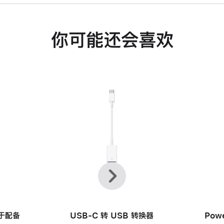
你可能还会喜欢
上
下
一
一
个
个
用于配备
USB-C 转 USB 转换器
Pow