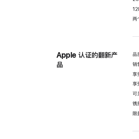
选
1
项)
两
Apple 认证的翻新产
品
品
销
享
享
可
镌
限