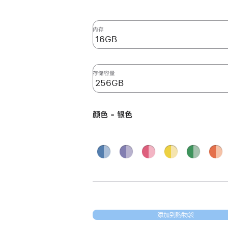
新
24
英
内存
寸
iMac
Apple
存储容量
M4
芯
片
颜色 - 银色
(配
备
8
蓝
紫
粉
黄
绿
橙
核
色
色
色
色
色
色
银色
中
央
处
理
添加到购物袋
器