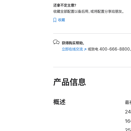
和
还拿不定主意？
8
收藏全部配置以备后用，或将配置分享给朋友。
核
收藏
图
形
处
获得购买帮助，
理
立即在线交流
(在
或致电
400-666-8800
器)
新
-
窗
银
口
中
色
产品信息
打
silver
开)
256gb
的
概述
最
分
期
2
付
1
款
2