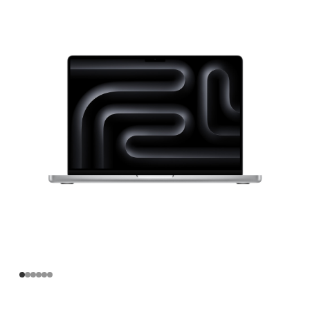
寸
MacBook
Pro
Apple
M4
芯
片
(配
备
10
核
中
央
处
理
器
和
10