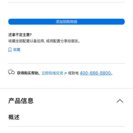
核
图
形
添加到购物袋
处
理
还拿不定主意？
器)
收藏全部配置以备后用，或将配置分享给朋友。
-
收藏
银
色
silver
获得购买帮助，
立即在线交流
(在
或致电
400-666-8800
。
512gb
新
的
窗
分
口
期
中
产品信息
打
付
开)
款
概述
选
项)