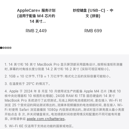
AppleCare+ 服务计划
妙控键盘 (USB–C) - 中
(适用于配备 M4 芯片的
文 (拼音)
14 英寸
MacBook Pro)
RMB 699
RMB 2,449
网
脚
1. 14 英寸和 16 英寸 MacBook Pro 显示屏顶部采用圆角设计。按照标准矩形测量
注
页
时，屏幕的对角线长度分别是 14.2 英寸和 16.2 英寸 (实际可视区域较小)。
页
2. 1GB = 10 亿字节，1TB = 1 万亿字节；格式化之后的实际容量可能较小。
脚
3. 在温度低于 25°C 的情况下。
4. Apple 于 2024 年 8 月至 10 月使用试生产的配备 Apple M4 芯片 (集成 10
核中央处理器和 10 核图形处理器)、24GB RAM 和 1TB 固态硬盘的 14 英寸
MacBook Pro 系统进行了此项测试。无线上网的电池续航时间，是在接入 Wi-Fi 时
浏览 25 个受欢迎的网站测试得出的。流媒体视频播放的电池续航时间，是在接入 Wi-
Fi 时使用 Safari 浏览器播放 1080p 内容测试得出的。测试时显示屏亮度从最小亮度
开始点击 8 次，并关闭键盘背光。电池续航时间依使用情况和配置的不同可能有所差
异。详情请参阅
apple.com.cn/batteries
。
5. Wi-Fi 6E 仅适用于支持此功能的国家或地区。