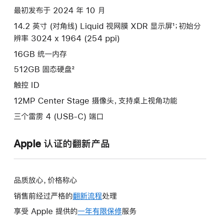
最初发布于 2024 年 10 月
14.2 英寸 (对角线) Liquid 视网膜 XDR 显示屏¹；初始分
辨率 3024 x 1964 (254 ppi)
16GB 统一内存
512GB 固态硬盘²
触控 ID
12MP Center Stage 摄像头，支持桌上视角功能
三个雷雳 4 (USB-C) 端口
Apple 认证的翻新产品
品质放心，价格称心
销售前经过严格的
翻新流程
处理
享受 Apple 提供的
一年有限保修
此
服务