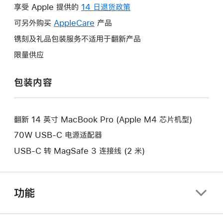
操
享受 Apple 提供的
14 日退货政策
此
作
操
可另外购买
AppleCare
此
产品
将
作
操
镌刻及礼品包装服务不适用于翻新产品
打
将
作
开
限量供应
打
将
新
开
打
的
包装内容
新
开
窗
的
新
口。
窗
的
口。
翻新 14 英寸 MacBook Pro (Apple M4 芯片机型)
窗
口。
70W USB-C 电源适配器
USB-C 转 MagSafe 3 连接线 (2 米)
功能