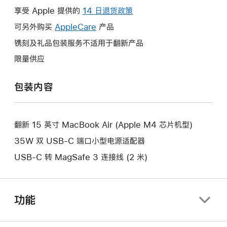
操
享受 Apple 提供的
14 日退货政策
此
作
操
可另外购买
AppleCare
此
产品
将
作
操
镌刻及礼品包装服务不适用于翻新产品
打
将
作
开
限量供应
打
将
新
开
打
的
包装内容
新
开
窗
的
新
口。
窗
的
口。
翻新 15 英寸 MacBook Air (Apple M4 芯片机型)
窗
口。
35W 双 USB-C 端口小型电源适配器
USB-C 转 MagSafe 3 连接线 (2 米)
功能