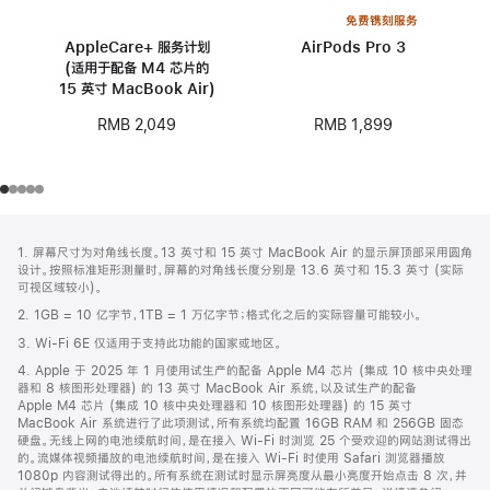
免费镌刻服务
AppleCare+ 服务计划
AirPods Pro 3
(适用于配备 M4 芯片的
15 英寸 MacBook Air)
RMB 1,899
RMB 2,049
网
脚
1. 屏幕尺寸为对角线长度。13 英寸和 15 英寸 MacBook Air 的显示屏顶部采用圆角
注
页
设计。按照标准矩形测量时，屏幕的对角线长度分别是 13.6 英寸和 15.3 英寸 (实际
页
可视区域较小)。
脚
2. 1GB = 10 亿字节，1TB = 1 万亿字节；格式化之后的实际容量可能较小。
3. Wi-Fi 6E 仅适用于支持此功能的国家或地区。
4. Apple 于 2025 年 1 月使用试生产的配备 Apple M4 芯片 (集成 10 核中央处理
器和 8 核图形处理器) 的 13 英寸 MacBook Air 系统，以及试生产的配备
Apple M4 芯片 (集成 10 核中央处理器和 10 核图形处理器) 的 15 英寸
MacBook Air 系统进行了此项测试，所有系统均配置 16GB RAM 和 256GB 固态
硬盘。无线上网的电池续航时间，是在接入 Wi-Fi 时浏览 25 个受欢迎的网站测试得出
的。流媒体视频播放的电池续航时间，是在接入 Wi-Fi 时使用 Safari 浏览器播放
1080p 内容测试得出的。所有系统在测试时显示屏亮度从最小亮度开始点击 8 次，并