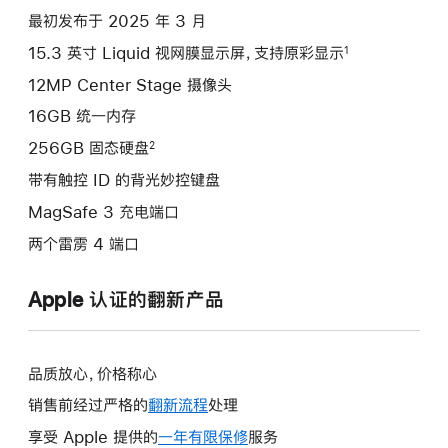
项)
最初发布于 2025 年 3 月
15.3 英寸 Liquid 视网膜显示屏，支持原彩显示
1
12MP Center Stage 摄像头
16GB 统一内存
256GB 固态硬盘
2
带有触控 ID 的背光妙控键盘
MagSafe 3 充电端口
两个雷雳 4 端口
Apple 认证的翻新产品
品质放心，价格称心
销售前经过严格的
翻新流程
处理
享受 Apple 提供的
一年有限保修
此
服务