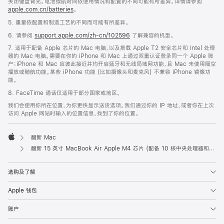
关闭键盘背光。电池续航时间依使用情况和配置的不同可能有所差异。详情请参阅
apple.com.cn/batteries
。
5. 重量依配置和制造工艺的不同而可能有所差异。
6. 请参阅
support.apple.com/zh-cn/102596
了解兼容的机型。
7. 适用于配备 Apple 芯片的 Mac 电脑，以及搭载 Apple T2 安全芯片和 Intel 处理
器的 Mac 电脑。需要在你的 iPhone 和 Mac 上通过双重认证登录同一个 Apple 账
户；iPhone 和 Mac 应彼此接近并均开启蓝牙和无线局域网功能，且 Mac 未使用隔空
播放或随航功能。某些 iPhone 功能 (比如摄像头和麦克风) 不兼容 iPhone 镜像功
能。
8. FaceTime 通话仅适用于部分国家或地区。
我们会使用你所在位置，为你更快显示送货选项。我们通过你的 IP 地址，或者你在上次
访问 Apple 网站时输入的位置信息，找到了你的位置。
翻新 Mac
Apple
翻新 15 英寸 MacBook Air Apple M4 芯片 (配备 10 核中央处理器和 10 核图形处理器) - 午夜色
选购及了解
Apple 钱包
账户