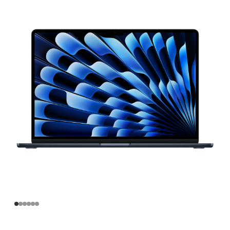
寸
MacBook
Air
Apple
M4
芯
片
(配
备
10
核
中
央
处
理
器
和
10