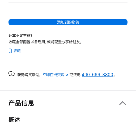
核
图
形
添加到购物袋
处
理
还拿不定主意？
器)
收藏全部配置以备后用，或将配置分享给朋友。
-
收藏
午
夜
色
获得购买帮助，
立即在线交流
(在
或致电
400-666-8800
。
midnight
新
256gb
窗
的
口
分
中
产品信息
打
期
开)
付
概述
款
选