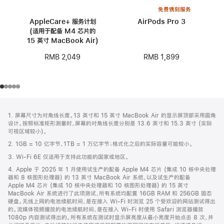
免费镌刻服务
AppleCare+ 服务计划
AirPods Pro 3
(适用于配备 M4 芯片的
15 英寸 MacBook Air)
RMB 1,899
RMB 2,049
网
脚
1. 屏幕尺寸为对角线长度。13 英寸和 15 英寸 MacBook Air 的显示屏顶部采用圆角
注
页
设计。按照标准矩形测量时，屏幕的对角线长度分别是 13.6 英寸和 15.3 英寸 (实际
页
可视区域较小)。
脚
2. 1GB = 10 亿字节，1TB = 1 万亿字节；格式化之后的实际容量可能较小。
3. Wi-Fi 6E 仅适用于支持此功能的国家或地区。
4. Apple 于 2025 年 1 月使用试生产的配备 Apple M4 芯片 (集成 10 核中央处理
器和 8 核图形处理器) 的 13 英寸 MacBook Air 系统，以及试生产的配备
Apple M4 芯片 (集成 10 核中央处理器和 10 核图形处理器) 的 15 英寸
MacBook Air 系统进行了此项测试，所有系统均配置 16GB RAM 和 256GB 固态
硬盘。无线上网的电池续航时间，是在接入 Wi-Fi 时浏览 25 个受欢迎的网站测试得出
的。流媒体视频播放的电池续航时间，是在接入 Wi-Fi 时使用 Safari 浏览器播放
1080p 内容测试得出的。所有系统在测试时显示屏亮度从最小亮度开始点击 8 次，并