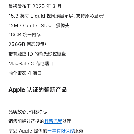
项)
最初发布于 2025 年 3 月
15.3 英寸 Liquid 视网膜显示屏，支持原彩显示
1
12MP Center Stage 摄像头
16GB 统一内存
256GB 固态硬盘
2
带有触控 ID 的背光妙控键盘
MagSafe 3 充电端口
两个雷雳 4 端口
Apple 认证的翻新产品
品质放心，价格称心
销售前经过严格的
翻新流程
处理
享受 Apple 提供的
一年有限保修
此
服务