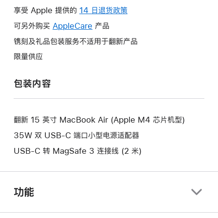
操
享受 Apple 提供的
14 日退货政策
此
作
操
可另外购买
AppleCare
此
产品
将
作
操
镌刻及礼品包装服务不适用于翻新产品
打
将
作
开
限量供应
打
将
新
开
打
的
包装内容
新
开
窗
的
新
口。
窗
的
口。
翻新 15 英寸 MacBook Air (Apple M4 芯片机型)
窗
口。
35W 双 USB-C 端口小型电源适配器
USB-C 转 MagSafe 3 连接线 (2 米)
功能