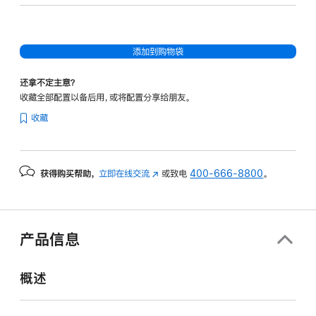
核
图
形
添加到购物袋
处
理
还拿不定主意？
器)
收藏全部配置以备后用，或将配置分享给朋友。
-
收藏
午
夜
色
获得购买帮助，
立即在线交流
(在
或致电
400-666-8800
。
midnight
新
256gb
窗
的
口
分
中
产品信息
打
期
开)
付
概述
款
选