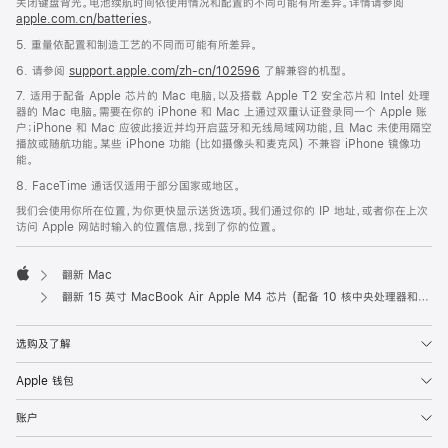
关闭键盘背光。电池续航时间依使用情况和配置的不同可能有所差异。详情请参阅
apple.com.cn/batteries
。
5. 重量依配置和制造工艺的不同而可能有所差异。
6. 请参阅
support.apple.com/zh-cn/102596
了解兼容的机型。
7. 适用于配备 Apple 芯片的 Mac 电脑，以及搭载 Apple T2 安全芯片和 Intel 处理
器的 Mac 电脑。需要在你的 iPhone 和 Mac 上通过双重认证登录同一个 Apple 账
户；iPhone 和 Mac 应彼此接近并均开启蓝牙和无线局域网功能，且 Mac 未使用隔空
播放或随航功能。某些 iPhone 功能 (比如摄像头和麦克风) 不兼容 iPhone 镜像功
能。
8. FaceTime 通话仅适用于部分国家或地区。
我们会使用你所在位置，为你更快显示送货选项。我们通过你的 IP 地址，或者你在上次
访问 Apple 网站时输入的位置信息，找到了你的位置。
翻新 Mac
Apple
翻新 15 英寸 MacBook Air Apple M4 芯片 (配备 10 核中央处理器和 10 核图形处理器) - 午夜色
选购及了解
Apple 钱包
账户