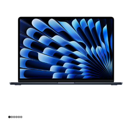
寸
MacBook
Air
Apple
M4
芯
片
(配
备
10
核
中
央
处
理
器
和
10