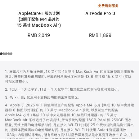
免费镌刻服务
AppleCare+ 服务计划
AirPods Pro 3
(适用于配备 M4 芯片的
15 英寸 MacBook Air)
RMB 1,899
RMB 2,049
网
脚
1. 屏幕尺寸为对角线长度。13 英寸和 15 英寸 MacBook Air 的显示屏顶部采用圆角
注
页
设计。按照标准矩形测量时，屏幕的对角线长度分别是 13.6 英寸和 15.3 英寸 (实际
页
可视区域较小)。
脚
2. 1GB = 10 亿字节，1TB = 1 万亿字节；格式化之后的实际容量可能较小。
3. Wi-Fi 6E 仅适用于支持此功能的国家或地区。
4. Apple 于 2025 年 1 月使用试生产的配备 Apple M4 芯片 (集成 10 核中央处理
器和 8 核图形处理器) 的 13 英寸 MacBook Air 系统，以及试生产的配备
Apple M4 芯片 (集成 10 核中央处理器和 10 核图形处理器) 的 15 英寸
MacBook Air 系统进行了此项测试，所有系统均配置 16GB RAM 和 256GB 固态
硬盘。无线上网的电池续航时间，是在接入 Wi-Fi 时浏览 25 个受欢迎的网站测试得出
的。流媒体视频播放的电池续航时间，是在接入 Wi-Fi 时使用 Safari 浏览器播放
1080p 内容测试得出的。所有系统在测试时显示屏亮度从最小亮度开始点击 8 次，并