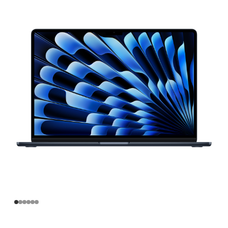
寸
MacBook
Air
Apple
M4
芯
片
(配
备
10
核
中
央
处
理
器
和
10