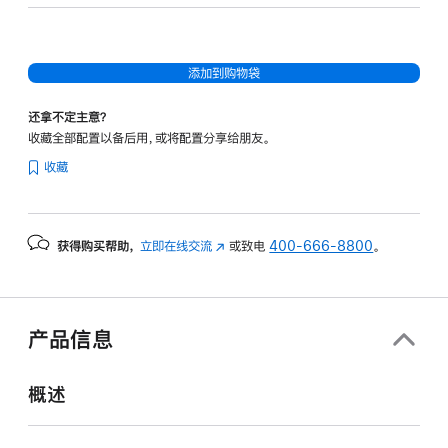
核
图
形
添加到购物袋
处
理
还拿不定主意？
器)
收藏全部配置以备后用，或将配置分享给朋友。
-
收藏
午
夜
色
获得购买帮助，
立即在线交流
(在
或致电
400-666-8800
。
midnight
新
256gb
窗
的
口
分
中
产品信息
打
期
开)
付
概述
款
选