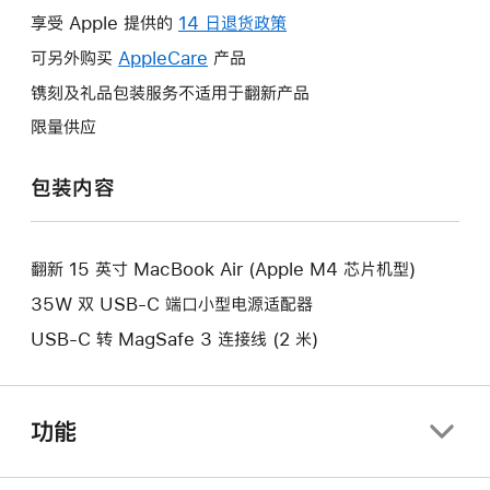
操
享受 Apple 提供的
14 日退货政策
此
作
操
可另外购买
AppleCare
此
产品
将
作
操
镌刻及礼品包装服务不适用于翻新产品
打
将
作
开
限量供应
打
将
新
开
打
的
包装内容
新
开
窗
的
新
口。
窗
的
口。
翻新 15 英寸 MacBook Air (Apple M4 芯片机型)
窗
口。
35W 双 USB-C 端口小型电源适配器
USB-C 转 MagSafe 3 连接线 (2 米)
功能