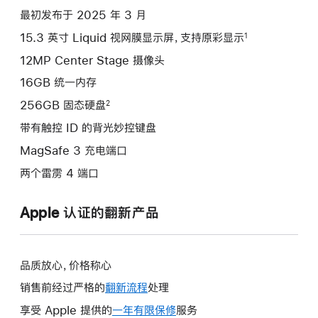
项)
最初发布于 2025 年 3 月
15.3 英寸 Liquid 视网膜显示屏，支持原彩显示
1
12MP Center Stage 摄像头
16GB 统一内存
256GB 固态硬盘
2
带有触控 ID 的背光妙控键盘
MagSafe 3 充电端口
两个雷雳 4 端口
Apple 认证的翻新产品
品质放心，价格称心
销售前经过严格的
翻新流程
处理
享受 Apple 提供的
一年有限保修
此
服务