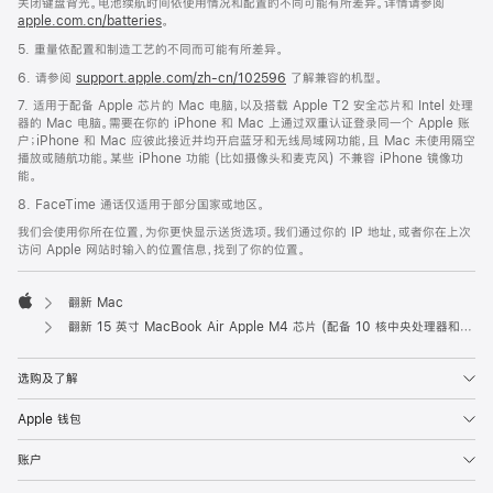
关闭键盘背光。电池续航时间依使用情况和配置的不同可能有所差异。详情请参阅
apple.com.cn/batteries
。
5. 重量依配置和制造工艺的不同而可能有所差异。
6. 请参阅
support.apple.com/zh-cn/102596
了解兼容的机型。
7. 适用于配备 Apple 芯片的 Mac 电脑，以及搭载 Apple T2 安全芯片和 Intel 处理
器的 Mac 电脑。需要在你的 iPhone 和 Mac 上通过双重认证登录同一个 Apple 账
户；iPhone 和 Mac 应彼此接近并均开启蓝牙和无线局域网功能，且 Mac 未使用隔空
播放或随航功能。某些 iPhone 功能 (比如摄像头和麦克风) 不兼容 iPhone 镜像功
能。
8. FaceTime 通话仅适用于部分国家或地区。
我们会使用你所在位置，为你更快显示送货选项。我们通过你的 IP 地址，或者你在上次
访问 Apple 网站时输入的位置信息，找到了你的位置。
翻新 Mac
Apple
翻新 15 英寸 MacBook Air Apple M4 芯片 (配备 10 核中央处理器和 10 核图形处理器) - 午夜色
选购及了解
Apple 钱包
账户