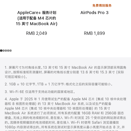
免费镌刻服务
AppleCare+ 服务计划
AirPods Pro 3
(适用于配备 M4 芯片的
15 英寸 MacBook Air)
RMB 1,899
RMB 2,049
网
脚
1. 屏幕尺寸为对角线长度。13 英寸和 15 英寸 MacBook Air 的显示屏顶部采用圆角
注
页
设计。按照标准矩形测量时，屏幕的对角线长度分别是 13.6 英寸和 15.3 英寸 (实际
页
可视区域较小)。
脚
2. 1GB = 10 亿字节，1TB = 1 万亿字节；格式化之后的实际容量可能较小。
3. Wi-Fi 6E 仅适用于支持此功能的国家或地区。
4. Apple 于 2025 年 1 月使用试生产的配备 Apple M4 芯片 (集成 10 核中央处理
器和 8 核图形处理器) 的 13 英寸 MacBook Air 系统，以及试生产的配备
Apple M4 芯片 (集成 10 核中央处理器和 10 核图形处理器) 的 15 英寸
MacBook Air 系统进行了此项测试，所有系统均配置 16GB RAM 和 256GB 固态
硬盘。无线上网的电池续航时间，是在接入 Wi-Fi 时浏览 25 个受欢迎的网站测试得出
的。流媒体视频播放的电池续航时间，是在接入 Wi-Fi 时使用 Safari 浏览器播放
1080p 内容测试得出的。所有系统在测试时显示屏亮度从最小亮度开始点击 8 次，并