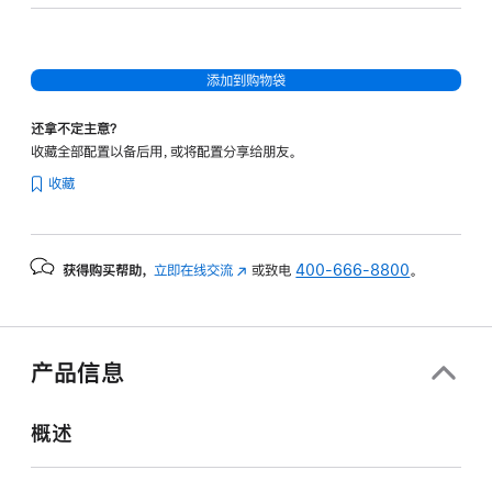
核
图
形
添加到购物袋
处
理
还拿不定主意？
器)
收藏全部配置以备后用，或将配置分享给朋友。
-
收藏
星
光
色
获得购买帮助，
立即在线交流
(在
或致电
400-666-8800
。
starlight
新
256gb
窗
的
口
分
中
产品信息
打
期
开)
付
概述
款
选