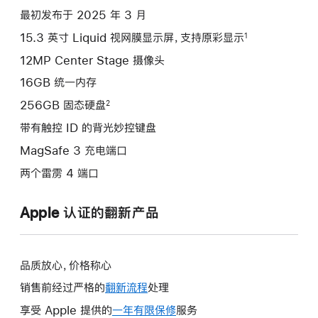
项)
最初发布于 2025 年 3 月
15.3 英寸 Liquid 视网膜显示屏，支持原彩显示
1
12MP Center Stage 摄像头
16GB 统一内存
256GB 固态硬盘
2
带有触控 ID 的背光妙控键盘
MagSafe 3 充电端口
两个雷雳 4 端口
Apple 认证的翻新产品
品质放心，价格称心
销售前经过严格的
翻新流程
处理
享受 Apple 提供的
一年有限保修
此
服务