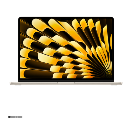
寸
MacBook
Air
Apple
M4
芯
片
(配
备
10
核
中
央
处
理
器
和
10