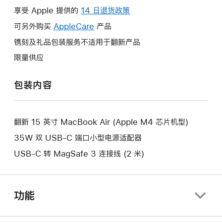
操
享受 Apple 提供的
14 日退货政策
此
作
操
可另外购买
AppleCare
此
产品
将
作
操
镌刻及礼品包装服务不适用于翻新产品
打
将
作
开
限量供应
打
将
新
开
打
的
包装内容
新
开
窗
的
新
口。
窗
的
口。
翻新 15 英寸 MacBook Air (Apple M4 芯片机型)
窗
口。
35W 双 USB-C 端口小型电源适配器
USB-C 转 MagSafe 3 连接线 (2 米)
功能