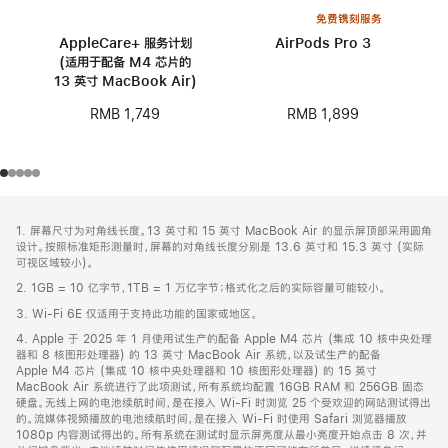
免费镌刻服务
AppleCare+ 服务计划
AirPods Pro 3
(适用于配备 M4 芯片的
13 英寸 MacBook Air)
RMB 1,899
RMB 1,749
网
脚
1. 屏幕尺寸为对角线长度。13 英寸和 15 英寸 MacBook Air 的显示屏顶部采用圆角
注
页
设计。按照标准矩形测量时，屏幕的对角线长度分别是 13.6 英寸和 15.3 英寸 (实际
页
可视区域较小)。
脚
2. 1GB = 10 亿字节，1TB = 1 万亿字节；格式化之后的实际容量可能较小。
3. Wi-Fi 6E 仅适用于支持此功能的国家或地区。
4. Apple 于 2025 年 1 月使用试生产的配备 Apple M4 芯片 (集成 10 核中央处理
器和 8 核图形处理器) 的 13 英寸 MacBook Air 系统，以及试生产的配备
Apple M4 芯片 (集成 10 核中央处理器和 10 核图形处理器) 的 15 英寸
MacBook Air 系统进行了此项测试，所有系统均配置 16GB RAM 和 256GB 固态
硬盘。无线上网的电池续航时间，是在接入 Wi-Fi 时浏览 25 个受欢迎的网站测试得出
的。流媒体视频播放的电池续航时间，是在接入 Wi-Fi 时使用 Safari 浏览器播放
1080p 内容测试得出的。所有系统在测试时显示屏亮度从最小亮度开始点击 8 次，并