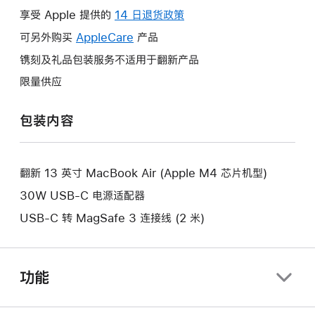
操
享受 Apple 提供的
14 日退货政策
此
作
操
可另外购买
AppleCare
此
产品
将
作
操
镌刻及礼品包装服务不适用于翻新产品
打
将
作
开
限量供应
打
将
新
开
打
的
包装内容
新
开
窗
的
新
口。
窗
的
口。
翻新 13 英寸 MacBook Air (Apple M4 芯片机型)
窗
口。
30W USB-C 电源适配器
USB-C 转 MagSafe 3 连接线 (2 米)
功能