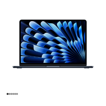
寸
MacBook
Air
Apple
M4
芯
片
(配
备
10
核
中
央
处
理
器
和
8