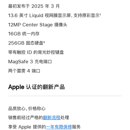
项)
最初发布于 2025 年 3 月
13.6 英寸 Liquid 视网膜显示屏，支持原彩显示¹
12MP Center Stage 摄像头
16GB 统一内存
256GB 固态硬盘²
带有触控 ID 的背光妙控键盘
MagSafe 3 充电端口
两个雷雳 4 端口
Apple 认证的翻新产品
品质放心，价格称心
销售前经过严格的
翻新流程
处理
享受 Apple 提供的
一年有限保修
此
服务