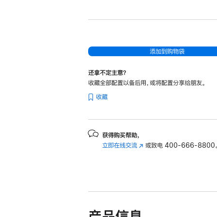
新
13
英
寸
MacBook
添加到购物袋
Air
还拿不定主意？
Apple
收藏全部配置以备后用，或将配置分享给朋友。
M4
收藏
芯
片
(配
备
获得购买帮助，
立即在线交流
(在
或致电
400-666-8800
10
新
核
窗
中
口
央
中
处
打
开)
理
产品信息