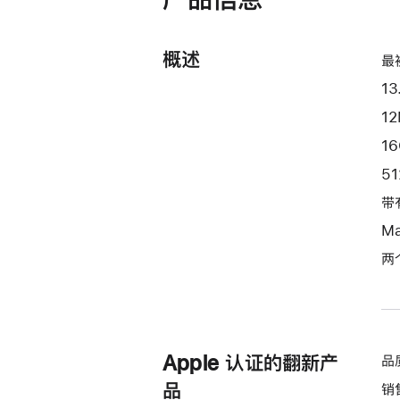
器
和
10
概述
最
核
1
图
形
12
处
1
理
5
器)
带
-
星
M
光
两
色
starlight
512gb
的
Apple 认证的翻新产
品
分
期
品
销