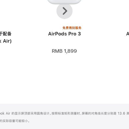
上
下
一
一
个
个
免费镌刻服务
用于配备
AirPods Pro 3
 Air)
RMB 1,899
Book Air 的显示屏顶部采用圆角设计。按照标准矩形测量时，屏幕的对角线长度分别是 13.6 英
化之后的实际容量可能较小。