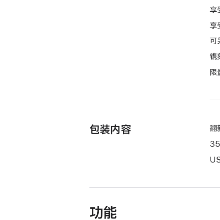
付
享
款
享
选
项)
可
镌
限
包装内容
翻新
3
US
功能