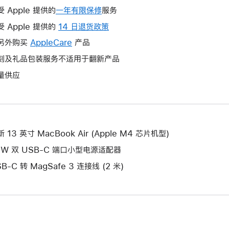
受 Apple 提供的
一年有限保修
此
服务
操
受 Apple 提供的
14 日退货政策
此
作
操
另外购买
AppleCare
此
产品
将
作
操
刻及礼品包装服务不适用于翻新产品
打
将
作
开
量供应
打
将
新
开
打
的
新
开
窗
的
新
口。
窗
的
 13 英寸 MacBook Air (Apple M4 芯片机型)
口。
窗
5W 双 USB-C 端口小型电源适配器
口。
B-C 转 MagSafe 3 连接线 (2 米)