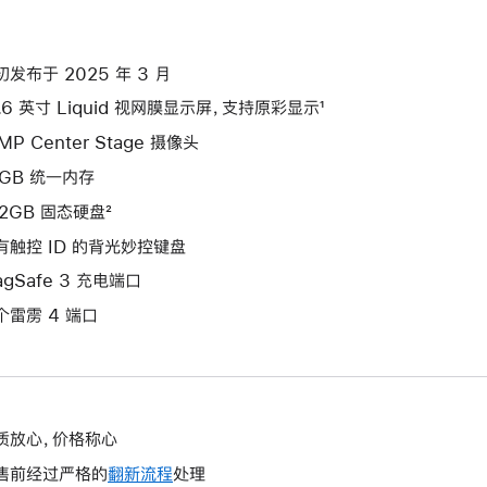
初发布于 2025 年 3 月
3.6 英寸 Liquid 视网膜显示屏，支持原彩显示¹
MP Center Stage 摄像头
6GB 统一内存
12GB 固态硬盘²
有触控 ID 的背光妙控键盘
agSafe 3 充电端口
个雷雳 4 端口
质放心，价格称心
售前经过严格的
翻新流程
处理