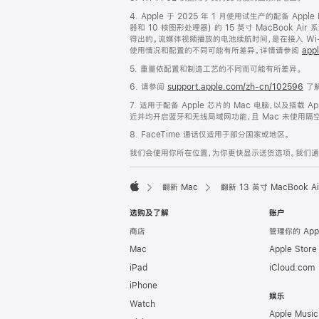
脚
4. Apple 于 2025 年 1 月使用试生产的配备 App
器和 10 核图形处理器) 的 15 英寸 MacBook 
得出的。流媒体视频播放的电池续航时间，是在接入 Wi-F
使用情况和配置的不同可能有所差异。详情请参阅
appl
5. 重量依配置和制造工艺的不同而可能有所差异。
6. 请参阅
support.apple.com/zh-cn/102596
了解
7. 适用于配备 Apple 芯片的 Mac 电脑，以及搭载 Ap
近并均开启蓝牙和无线局域网功能，且 Mac 未使用隔空播放
8. FaceTime 通话仅适用于部分国家或地区。
我们会使用你所在位置，为你更快显示送货选项。我们通过你
翻新 Mac
翻新 13 英寸 MacBook 
Apple
选购及了解
账户
商店
管理你的 App
Mac
Apple Stor
iPad
iCloud.com
iPhone
娱乐
Watch
Apple Music