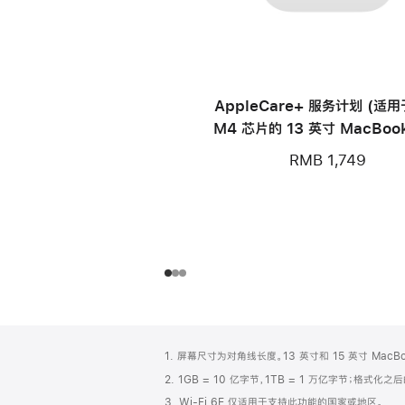
AppleCare+ 服务计划 (适
M4 芯片的 13 英寸 MacBook
RMB 1,749
网
脚
1. 屏幕尺寸为对角线长度。13 英寸和 15 英寸 Mac
注
页
2. 1GB = 10 亿字节，1TB = 1 万亿字节；格式
页
3. Wi-Fi 6E 仅适用于支持此功能的国家或地区。